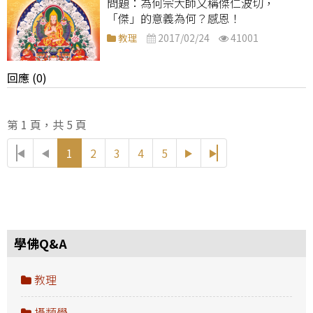
為何宗大師又稱傑仁波切，
「傑」的意義為何？感恩！
教理
2017/02/24
41001
回應 (0)
第 1 頁，共 5 頁
1
2
3
4
5
學佛Q&A
教理
攝類學