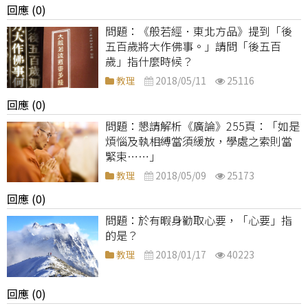
回應 (0)
《般若經．東北方品》提到「後
五百歲將大作佛事。」請問「後五百
歲」指什麼時候？
教理
2018/05/11
25116
回應 (0)
懇請解析《廣論》255頁：「如是
煩惱及執相縛當須緩放，學處之索則當
緊束……」
教理
2018/05/09
25173
回應 (0)
於有暇身勸取心要，「心要」指
的是？
教理
2018/01/17
40223
回應 (0)