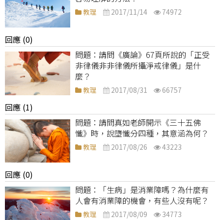
教理
2017/11/14
74972
回應 (0)
請問《廣論》67頁所說的「正受
非律儀非非律儀所攝淨戒律儀」是什
麼？
教理
2017/08/31
66757
回應 (1)
請問真如老師開示《三十五佛
懺》時，說墮懺分四種，其意涵為何？
教理
2017/08/26
43223
回應 (0)
「生病」是消業障嗎？為什麼有
人會有消業障的機會，有些人沒有呢？
教理
2017/08/09
34773