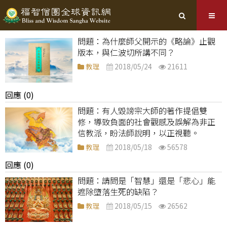
為什麼師父開示的《略論》止觀
版本，與仁波切所講不同？
教理
2018/05/24
21611
回應 (0)
有人毀謗宗大師的著作提倡雙
修，導致負面的社會觀感及誤解為非正
信教派，盼法師說明，以正視聽。
教理
2018/05/18
56578
回應 (0)
請問是「智慧」還是「悲心」能
遮除墮落生死的缺陷？
教理
2018/05/15
26562