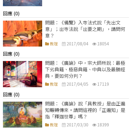
回應 (0)
《備覽》入寺法式說「先出文
意」；出寺法說「出要之期」，請問何
意？
教理
2017/08/04
18054
回應 (0)
《廣論》中，宗大師所說：最極
下劣典籍、極惡典籍、中典以及最勝經
典，要如何分判？
教理
2017/04/05
17119
回應 (0)
《廣論》說「具教授」是由正遍
知輾轉傳來。請問這裡的「正遍知」是
指「釋迦世尊」嗎？
教理
2017/03/30
18399