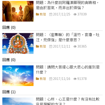
為什麼說阿羅漢顯現的貪瞋相，
是由於習氣，而非出於煩惱？
教理
2017/12/25
37039
回應 (0)
〈密集嘛〉的「溫竹，袞瓊，吐
汪，兜傑強」是什麼意思？
教理
2017/12/11
30365
回應 (0)
請問大菩提心跟大悲心的差別是
什麼？
教理
2017/11/16
91378
回應 (1)
心所、心王是什麼？有沒有比較
容易理解的方法？