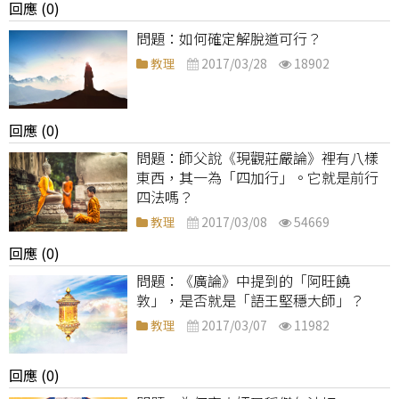
回應 (0)
如何確定解脫道可行？
教理
2017/03/28
18902
回應 (0)
師父說《現觀莊嚴論》裡有八樣
東西，其一為「四加行」。它就是前行
四法嗎？
教理
2017/03/08
54669
回應 (0)
《廣論》中提到的「阿旺饒
敦」，是否就是「語王堅穩大師」？
教理
2017/03/07
11982
回應 (0)