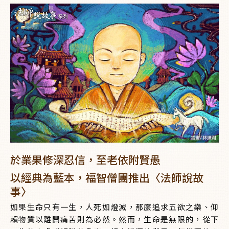
於業果修深忍信，至老依附賢愚
以經典為藍本，福智僧團推出〈法師說故
事〉
如果生命只有一生，人死如燈滅，那麼追求五欲之樂、仰
賴物質以離開痛苦則為必然。然而，生命是無限的，從下