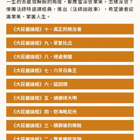
一生的去處或解脫的角度，都應當深信業果。怎樣深信？
僧團法師特語譯經典，推出〈法師說故事〉，希望讀者認
識業果，掌握人生。
《大莊嚴論經》十、真正的統治者
《大莊嚴論經》九、草繫比丘
《大莊嚴論經》八、絕處覺醒
《大莊嚴論經》七、六牙白象王
《大莊嚴論經》六、猛回頭
《大莊嚴論經》五、遇佛得大明
《大莊嚴論經》四、怒海毗尼光
《大莊嚴論經》三、贖罪後的解脫
《大莊嚴論經》二、瞥見佛陀足跡