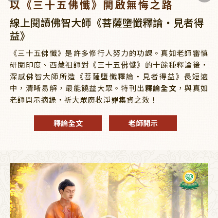
以《三十五佛懺》開啟無悔之路
線上閱讀佛智大師《菩薩墮懺釋論‧見者得
益》
《三十五佛懺》是許多修行人努力的功課。真如老師審慎
研閱印度、西藏祖師對《三十五佛懺》的十餘種釋論後，
深感佛智大師所造《菩薩墮懺釋論‧見者得益》長短適
中，清晰易解，最能饒益大眾。特刊出
釋論全文
，與真如
老師開示摘錄，祈大眾廣收淨罪集資之效！
釋論全文
老師開示