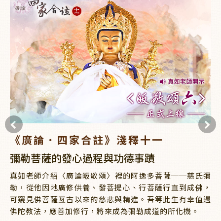
《廣論．四家合註》淺釋十一
彌勒菩薩的發心過程與功德事蹟
真如老師介紹〈廣論皈敬頌〉裡的阿逸多菩薩──慈氏彌
勒，從他因地廣修供養、發菩提心、行菩薩行直到成佛，
可窺見佛菩薩亙古以來的慈悲與精進。吾等此生有幸值遇
佛陀教法，應善加修行，將來成為彌勒成道的所化機。