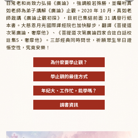
日常老和尚致力弘揚《廣論》，強調般若殊勝，並囑咐真
如老師為弟子講解《廣論》止觀。2020 年 10 月，真如老
師啟講《廣論止觀初探》，目前已集結前面 31 講發行紙
本書。大慈恩月光國際譯經院也加快腳步，翻譯《菩提道
次第廣論・奢摩他》、《菩提道次第廣論四家合註白話校
註集5・奢摩他》。三部經典同時問世，祈願眾生早日證
悟空性，究竟安樂！
為什麼要學止觀？
學止觀的最佳方式
年紀大、工作忙，能學嗎？
請書資訊