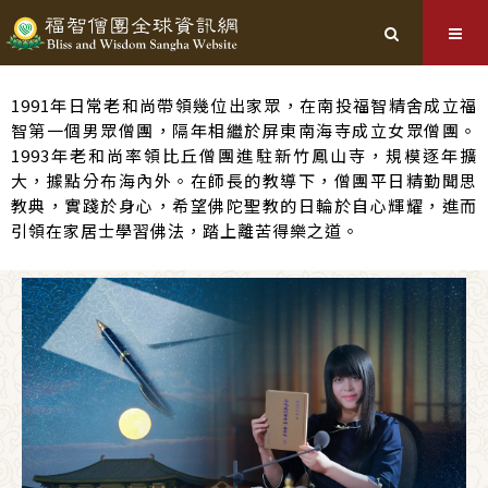
1991年日常老和尚帶領幾位出家眾，在南投福智精舍成立福
智第一個男眾僧團，隔年相繼於屏東南海寺成立女眾僧團。
1993年老和尚率領比丘僧團進駐新竹鳳山寺，規模逐年擴
大，據點分布海內外。在師長的教導下，僧團平日精勤聞思
教典，實踐於身心，希望佛陀聖教的日輪於自心輝耀，進而
引領在家居士學習佛法，踏上離苦得樂之道。