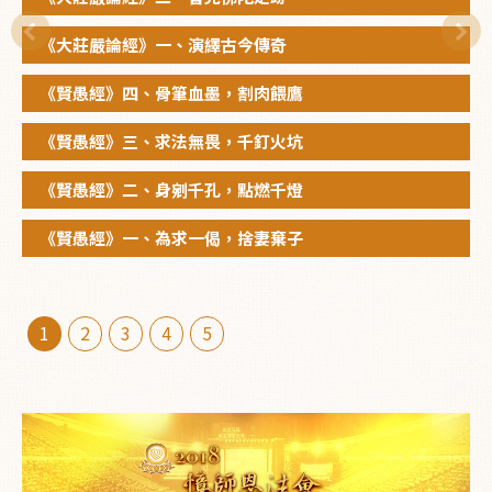
《大莊嚴論經》一、演繹古今傳奇
《賢愚經》四、骨筆血墨，割肉餵鷹
《賢愚經》三、求法無畏，千釘火坑
《賢愚經》二、身剜千孔，點燃千燈
《賢愚經》一、為求一偈，捨妻棄子
1
2
3
4
5