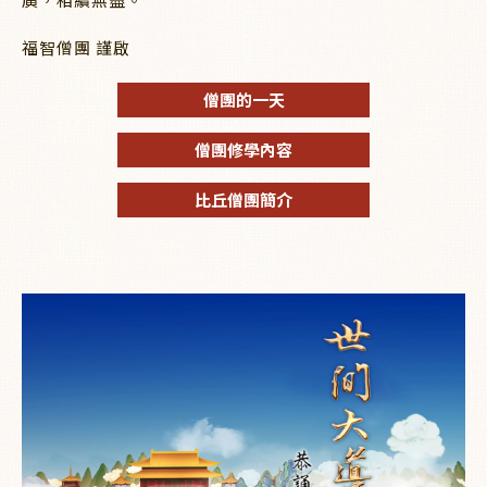
福智僧團 謹啟
僧團的一天
僧團修學內容
比丘僧團簡介