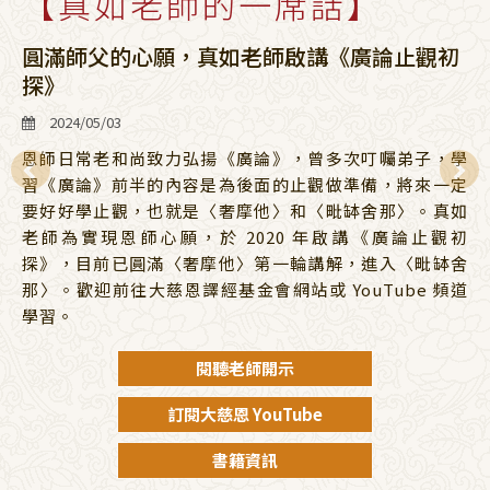
【真如老師的一席話】
圓滿師父的心願，真如老師啟講《廣論止觀初
探》
2024/05/03
恩師日常老和尚致力弘揚《廣論》，曾多次叮囑弟子，學
習《廣論》前半的內容是為後面的止觀做準備，將來一定
要好好學止觀，也就是〈奢摩他〉和〈毗缽舍那〉。真如
老師為實現恩師心願，於 2020 年啟講《廣論止觀初
探》，目前已圓滿〈奢摩他〉第一輪講解，進入〈毗缽舍
那〉。歡迎前往大慈恩譯經基金會網站或 YouTube 頻道
學習。
閱聽老師開示
訂閱大慈恩 YouTube
書籍資訊