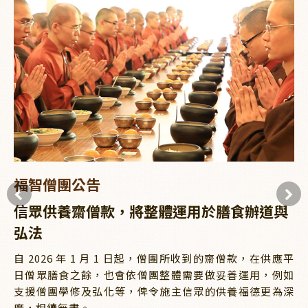
福智僧團公告
信眾供養齋僧款，將整體運用於膳食辦道與
弘法
自 2026 年 1 月 1 日起，僧團所收到的齋僧款，在供應平
日僧眾膳食之餘，也會依僧團整體需要做妥善運用，例如
支援僧團學修及弘化等，俾令施主信眾的供養福德更為深
廣，相續無盡。