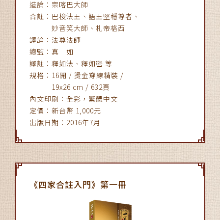
造論：宗喀巴大師
合註：巴梭法王、語王堅穩尊者、
妙音笑大師、札帝格西
譯論：法尊法師
總監：真 如
譯註：釋如法、釋如密 等
規格：16開 / 燙金穿線精裝 /
19x26 cm / 632頁
內文印刷：全彩，繁體中文
定價：新台幣 1,000元
出版日期：2016年7月
《四家合註入門》第一冊