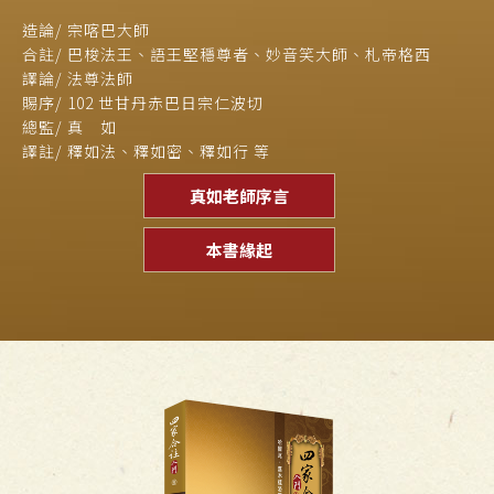
造論/ 宗喀巴大師
合註/ 巴梭法王、語王堅穩尊者、
妙音笑大師、札帝格西
譯論/ 法尊法師
賜序/ 102 世甘丹赤巴日宗仁波切
總監/ 真 如
譯註/ 釋如法、釋如密、釋如行 等
真如老師序言
本書緣起