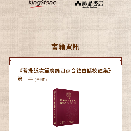
書籍資訊
《菩提道次第廣論四家合註白話校註集》
第一冊
(全8冊)