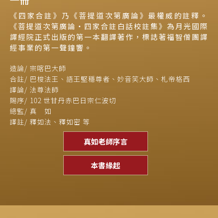
《四家合註》乃《菩提道次第廣論》最權威的註釋。
《菩提道次第廣論‧四家合註白話校註集》為月光國際
譯經院正式出版的第一本翻譯著作，標誌著福智僧團譯
經事業的第一聲鐘響。
造論/ 宗喀巴大師
合註/ 巴梭法王、語王堅穩尊者、
妙音笑大師、札帝格西
譯論/ 法尊法師
賜序/ 102 世甘丹赤巴日宗仁波切
總監/ 真 如
譯註/ 釋如法、釋如密 等
真如老師序言
本書緣起