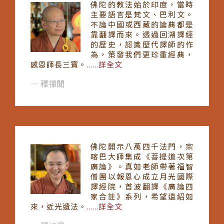
佛陀的教法始於印度，當時
主要語言是梵文、巴利文。
不論中國或西藏的論典都是
靠翻譯而來。透過回溯譯經
的歷史，認識歷代譯師的作
為，策發我們更珍重經典，
感恩師長三寶。
......詳全文
釋禪聞
佛陀開示八萬四千法門，宗
喀巴大師集成《菩提道次第
廣論》。真如老師帶著福智
僧團以報恩心成立月光國際
譯經院，首波翻譯《廣論四
家合註》系列，希望遠紹如
來，近光遺法。
......詳全文