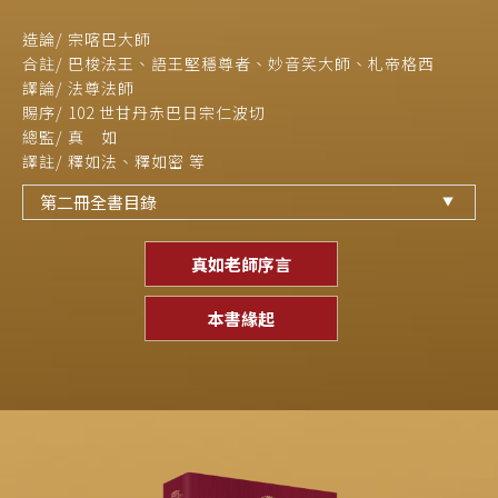
造論/ 宗喀巴大師
合註/ 巴梭法王、語王堅穩尊者、
妙音笑大師、札帝格西
譯論/ 法尊法師
賜序/ 102 世甘丹赤巴日宗仁波切
總監/ 真 如
譯註/ 釋如法、釋如密 等
第二冊全書目錄
真如老師序言
本書緣起