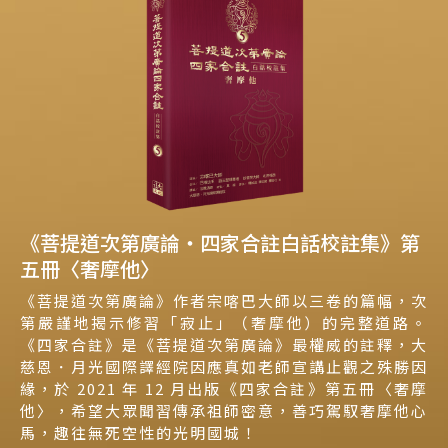
《菩提道次第廣論‧四家合註白話校註集》第
五冊〈奢摩他〉
《菩提道次第廣論》作者宗喀巴大師以三卷的篇幅，次
第嚴謹地揭示修習「寂止」（奢摩他）的完整道路。
《四家合註》是《菩提道次第廣論》最權威的註釋，大
慈恩．月光國際譯經院因應真如老師宣講止觀之殊勝因
緣，於 2021 年 12 月出版《四家合註》第五冊〈奢摩
他〉，希望大眾聞習傳承祖師密意，善巧駕馭奢摩他心
馬，趣往無死空性的光明國城！