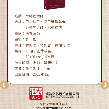
造論：宗喀巴大師
合註：巴梭法王、語王堅穩尊者、
妙音笑大師、札帝格西
譯論：法尊法師
總監：真 如
譯註：釋如法、釋如密、釋如行 等
規格：16開 / 圓背精裝 /
19x26 cm / 424頁
內文印刷：全彩，繁體中文
定價：新台幣 1,200元
出版日期：2021年12月
福智文化服務信箱：
serve@bwpublish.com