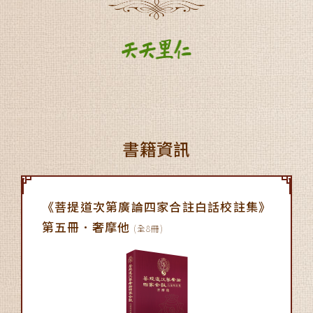
書籍資訊
《菩提道次第廣論四家合註白話校註集》
第五冊
．
奢摩他
(全8冊)