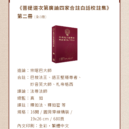
《菩提道次第廣論四家合註白話校註集》
第二冊
(全8冊)
造論：宗喀巴大師
合註：巴梭法王、語王堅穩尊者、
妙音笑大師、札帝格西
譯論：法尊法師
總監：真 如
譯註：釋如法、釋如密 等
規格：16開 / 圓背穿線精裝 /
19x26 cm / 680頁
內文印刷：全彩，繁體中文