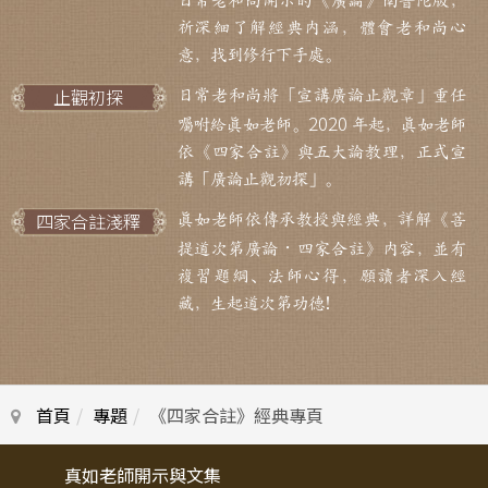
日常老和尚開示的《廣論》南普陀版，
祈深細了解經典內涵，體會老和尚心
意，找到修行下手處。
止觀初探
日常老和尚將「宣講廣論止觀章」重任
2020
囑咐給真如老師。
年起，真如老師
依《四家合註》與五大論教理，正式宣
講「廣論止觀初探」。
四家合註淺釋
真如老師依傳承教授與經典，詳解《菩
．
提道次第廣論
四家合註》內容，並有
複習題綱、法師心得，願讀者深入經
藏，生起道次第功德！
首頁
專題
《四家合註》經典專頁
真如老師開示與文集