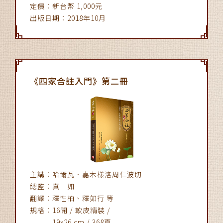
定價：新台幣 1,000元
出版日期：2018年10月
《四家合註入門》第二冊
主講：哈爾瓦．嘉木樣洛周仁波切
總監：真 如
翻譯：釋性柏、釋如行 等
規格：16開 / 軟皮精裝 /
19x26 cm / 368頁