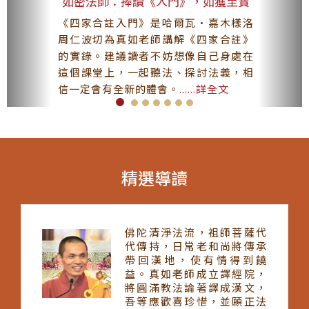
如密法師：捧讀《入門》，如獲至寶
《四家合註入門》是哈爾瓦·嘉木樣洛
周仁波切為真如老師講解《四家合註》
的實錄。建議讀者不妨想像自己身處在
這個課堂上，一起聽法、探討法義，相
信一定會有全新的體會。
......詳全文
精選導讀
佛陀清淨法流，祖師菩薩代
代傳持，日常老和尚將傳承
帶回漢地，使有情得到饒
益。真如老師成立譯經院，
將圓滿教法論著譯成漢文，
吾等應歡喜珍惜，並願正法