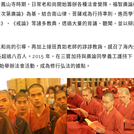
山寺時期，日常老和尚開始籌辦各種法會營隊，福智廣論
道次第廣論》為基，結合南山律、菩薩戒為行持準則，進而學
論》、《戒論》等諸多教典，透過大量的背誦、聽聞，並以辯
的引導，再加上接班真如老師的諄諄教誨，感召了海內
超過八百人。2015 年，在三寶加持與廣論同學義工護持
 月開始舉辦法會活動，成為修行弘法的據點。