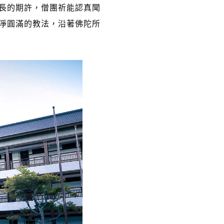
長的期許，僧團祈能認真聞
淨圓滿的教法，沿著佛陀所