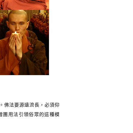
。佛法要源遠流長，必須仰
僧團用法引領俗眾的這種模