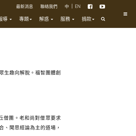
|
最新消息
聯絡我們
中
EN
報導
專題
解惑
服務
捐款
眾生趣向解脫。福智團體創
丘僧團。老和尚對僧眾要求
合、聞思經論為主的道場，