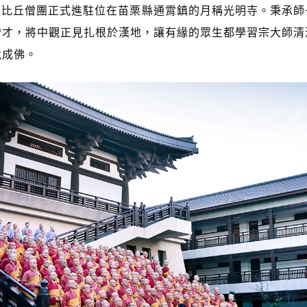
智比丘僧團正式進駐位在苗栗縣通霄鎮的月稱光明寺。秉承師
僧才，將中觀正見扎根於漢地，讓有緣的眾生都學習宗大師清
竟成佛。