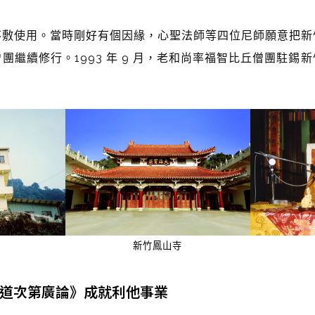
使用。當時剛好有個因緣，心聖法師等四位尼師願意把新
團繼續修行。1993 年 9 月，老和尚率福智比丘僧團駐錫
新竹鳳山寺
道次第廣論》成就利他事業