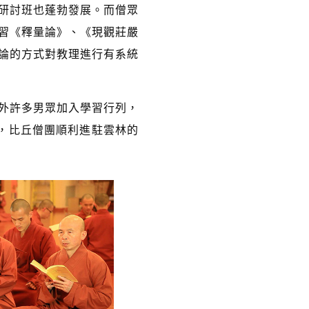
研討班也蓬勃發展。而僧眾
習《釋量論》、《現觀莊嚴
論的方式對教理進行有系統
外許多男眾加入學習行列，
下，比丘僧團順利進駐雲林的