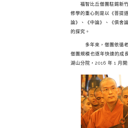
福智比丘僧團駐錫新竹鳳
修學的重心則是以《菩提
論》、《中論》、《俱舍
的探究。
多年來，僧團依循老和尚
僧團規模也逐年快速的成長
湖山分院，2016 年 1