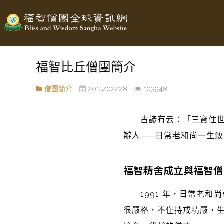
福智比丘僧團簡介
僧團簡介
2015/02/28
103948
古諺有云：「三寶住世，
辦人
——
日常老和尚一生致
福智精舍成立與福智僧
1991 年，日常老和
很嚴格，不僅持戒精嚴，