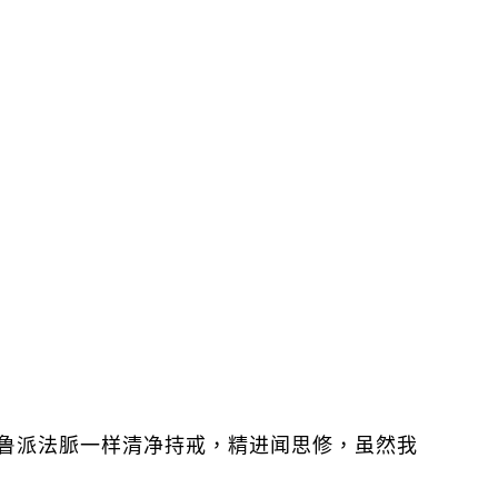
鲁派法脈一样清净持戒，精进闻思修，虽然我