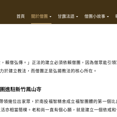
首頁
關於僧團
甘露法語
僧團小故事
賴僧弘傳。」正法的建立必須依賴僧團，因為僧眾能引領
力於建立教法，而僧團正是弘揚教法的核心所在。
團進駐新竹鳳山寺
尚帶領幾位出家眾，於南投福智精舍成立福智團體的第一個比
生活亦相當簡樸。老和尚一直有個心願，就是建立一個依戒和