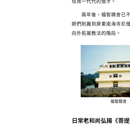
培育一代代的僧才。
兩年後，福智精舍已不敷
師們則搬到屏東南海寺尼僧
向外拓展教法的階段。
福智精舍
日常老和尚弘揚《菩提