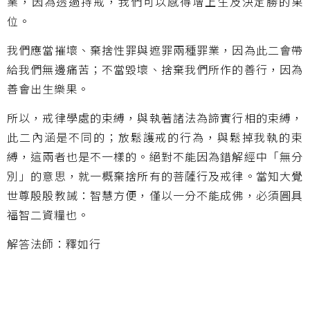
業，因為透過持戒，我們可以感得增上生及決定勝的果
位。
我們應當摧壞、棄捨性罪與遮罪兩種罪業，因為此二會帶
給我們無邊痛苦；不當毀壞、捨棄我們所作的善行，因為
善會出生樂果。
所以，戒律學處的束縛，與執著諸法為諦實行相的束縛，
此二內涵是不同的；放鬆護戒的行為，與鬆掉我執的束
縛，這兩者也是不一樣的。絕對不能因為錯解經中「無分
別」的意思，就一概棄捨所有的菩薩行及戒律。當知大覺
世尊殷殷教誡：智慧方便，僅以一分不能成佛，必須圓具
福智二資糧也。
解答法師：釋如行