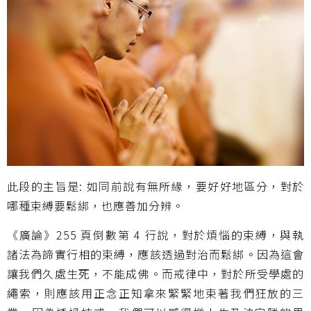
此段的主旨是: 如同前說有無所緣，要好好地區分，對於
哪種束縛要鬆綁，也應善加分辨。
《廣論》255 頁倒數第 4 行說，對於煩惱的束縛，與執
諸法為諦實行相的束縛，應該透過對治而鬆綁。因為這會
讓我們久處生死，不能成佛。而戒律中，對於所受學處的
繩索，則應該用正念正知拿來緊緊地束著我們狂放的三