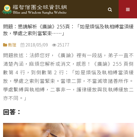
問題：懇請解析《廣論》255頁：「如是煩惱及執相縛當須緩
放，學處之索則當緊束……」
教理
2018/05/09
25177
問題敘述：法師您好，《廣論》裡有一段話，弟子一直不
清楚內涵，麻煩您解析或消文，感恩！《廣論》255 頁倒
數第 4 行，到倒數第 2 行：「如是煩惱及執相縛當須緩
放，學處之索則當緊束。當壞二罪，不當滅壞諸善所作。
學處繫縛與執相縛，二事非一，護律緩放與我執縛緩放二
亦不同。」
回答：