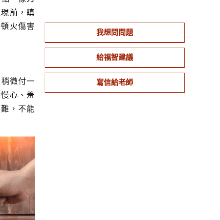
經現前，瞋
一頓火傷害
我想問問題
給福智建議
要稍微付一
寫信給老師
除慢心、羞
困難，不能