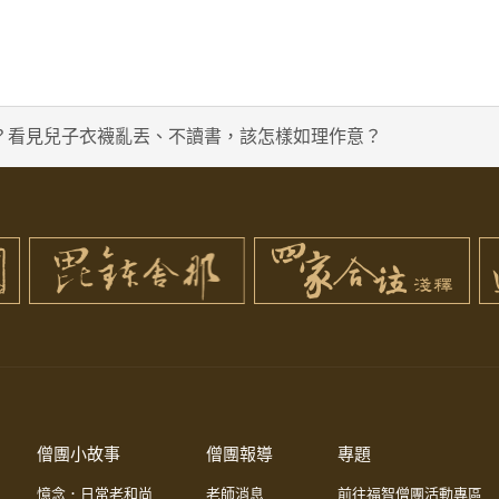
？看見兒子衣襪亂丟、不讀書，該怎樣如理作意？
僧團小故事
僧團報導
專題
憶念．日常老和尚
老師消息
前往福智僧團活動專區