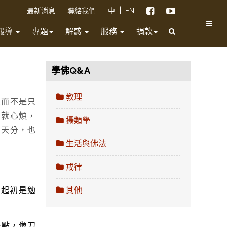
|
最新消息
聯絡我們
中
EN
報導
專題
解惑
服務
捐款
學佛Q&A
教理
受而不是只
了就心煩，
攝類學
的天分，也
生活與佛法
戒律
」起初是勉
其他
一點，像刀