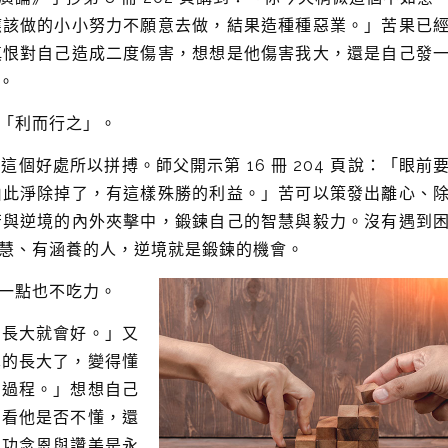
應該做的小小努力不願意去做，結果造種種惡業。」苦果已
瞋恨對自己造成二度傷害，想想是他傷害我大，還是自己發
。
「利而行之」。
個好處所以拼搏。師父開示第 16 冊 204 頁說：「眼前
由此淨除掉了，有這樣殊勝的利益。」苦可以策發出離心、
苦與逆境的內外夾擊中，鍛鍊自己的智慧與毅力。沒有遇到
慧、有涵養的人，逆境就是鍛鍊的機會。
一點也不吃力。
，長大就會好。」又
真的長大了，變得懂
的過程。」想想自己
，看他是否不懂，還
觀功念恩與讚美是永