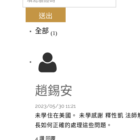
送出
全部
(1)
趙錫安
2023/05/30 11:21
未學住在美國。 未學感謝 釋性凱 法
長如何正確的處理這些問題。
4
讚
回覆