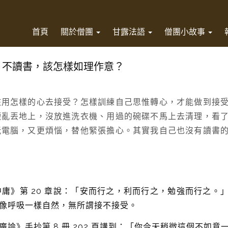
首頁
關於僧團
甘露法語
僧團小故事
、不讀書，該怎樣如理作意？
該用怎樣的心去接受？怎樣訓練自己思惟轉心，才能做到接
襪亂丟地上，沒放進洗衣機、用過的碗碟不馬上去清理，看
玩電腦，又更煩惱，替他緊張擔心。其實我自己也沒有讀書
庸》第 20 章說：「安而行之，利而行之，勉強而行之。
像呼吸一樣自然，無所謂接不接受。
論》手抄第 8 冊 202 頁講到：「你今天稍微這個不如意