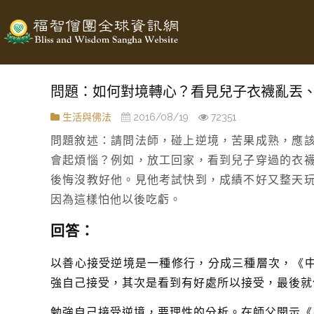
問題：如何對境轉心？看見兒子衣襪亂丟
生活與佛法
2016/08/19
72351
問題敘述：請問法師，碰上逆境，苦果成熟，應
會起煩惱？例如，放工回家，看到兒子穿過的衣
後悔沒教好他。見他考試快到，成績不好又整天
因為這樣怕他以後吃虧。
回答：
以善心接受逆境是一種修行，分成三種層次，《中
強自己接受，其次是看到有好處所以接受，最後就
勉強自己接受逆境，要理性的分析。在師父開示《廣