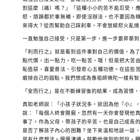
割這麼（痛）嗎？」「這種小小的苦不能忍受，
怒、煩躁都於事無補，即使沒辦法，也不要因為
來得大？從而幫助自己踩刹車，不會放縱怒火亂燒
一直勉強自己接受，只是第一步，進一步要昇華到
「利而行之」就是看到這件事對自己的價值，為了這
點代價，出一點力，吃一點苦，哦！但是把大苦
恥造惡、喜愛善法、引發悲心五種功德。在這些
磨掉自己的弱點。我們想成為像祖師佛陀一樣有智
「安而行之」是在不斷練習後的結果，成為習慣，
真如老師說：「小孩子狀況多，就因為他『小』
說：「每個人終會開竅，忽然有一天你會發現他
事了。作為父母，帶孩子的辛苦，也是自己成長
是否了解孩子內心的困難？坐下來溫和地談一談
是有什麼想法。慢慢溝通，鼓勵他做到的部份，