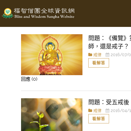
《備覽》
師，還是戒子？
戒律
2016/07/0
看解答
回應 (0)
受五戒後
戒律
2016/04/1
看解答