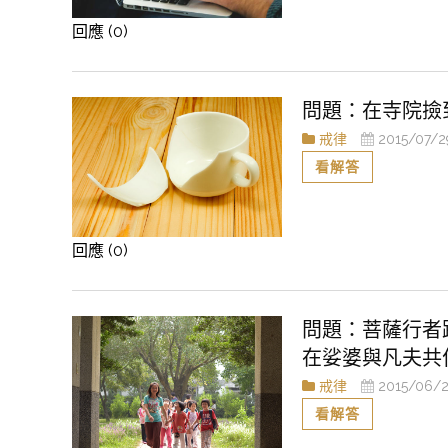
回應 (0)
在寺院撿
戒律
2015/07/2
看解答
回應 (0)
菩薩行者
在娑婆與凡夫共
戒律
2015/06/2
看解答