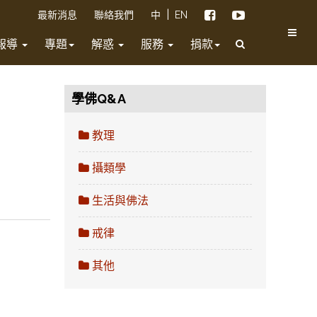
|
最新消息
聯絡我們
中
EN
報導
專題
解惑
服務
捐款
學佛Q&A
教理
攝類學
生活與佛法
戒律
其他