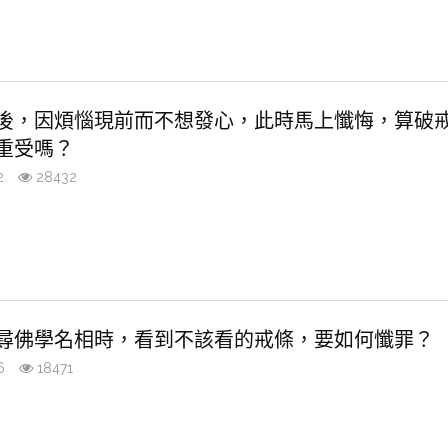
後，因煩惱現前而不想發心，此時馬上懺悔，算破
重受嗎？
2
28432
尋佛學名相時，看到不該看的戒條，要如何懺罪？
6
18471