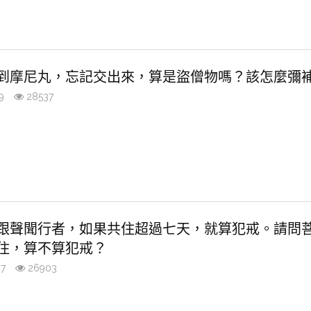
到摩尼丸，忘記交出來，算是盜僧物嗎？該怎麼彌
9
28537
跟聲聞行者，如果共住超過七天，就算犯戒。請問
住，算不算犯戒？
7
26903