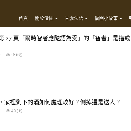
首頁
關於僧團
甘露法語
僧團小故事
第 27 頁「爾時智者應隨語為受」的「智者」是指戒
1
18165
，家裡剩下的酒如何處理較好？倒掉還是送人？
1
40319