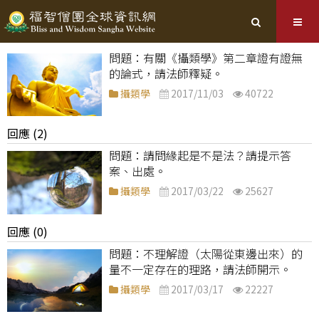
有關《攝類學》第二章證有證無
的論式，請法師釋疑。
攝類學
2017/11/03
40722
回應 (2)
請問緣起是不是法？請提示答
案、出處。
攝類學
2017/03/22
25627
回應 (0)
不理解證（太陽從東邊出來）的
量不一定存在的理路，請法師開示。
攝類學
2017/03/17
22227