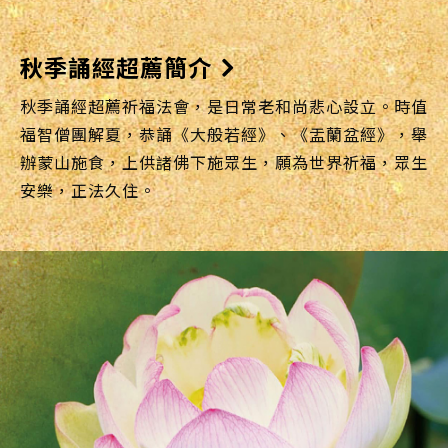
秋季誦經超薦簡介
秋季誦經超薦祈福法會，是日常老和尚悲心設立。時值
福智僧團解夏，恭誦《大般若經》、《盂蘭盆經》，舉
辦蒙山施食，上供諸佛下施眾生，願為世界祈福，眾生
安樂，正法久住。