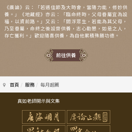
《廣論》云：「若遇佳節及大時會，當隨力能，修妙供
養。」《地藏經》亦云：「臨命終時，父母眷屬宜為設
福，以資前路。」又云：「閻浮眾生，若能為其父母，
乃至眷屬，命終之後設齋供養，志心勤懇，如是之人，
存亡獲利。」歡迎隨喜供養，為自他累積殊勝功德。
前往供養
首頁
服務
每月超薦
真如老師開示與文集