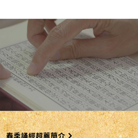
春季誦經超薦簡介