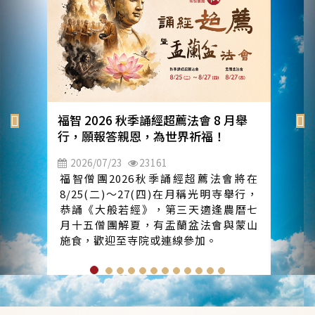
福智 2026 秋季誦經超薦法會 8 月舉
行，願報答親恩，為世界祈福！
2026/07/23
23161
福智僧團2026秋季誦經超薦法會將在
8/25(二)～27(四)在月稱光明寺舉行，
恭誦《大般若經》，第三天適逢農曆七
月十五僧團解夏，有盂蘭盆法會與蒙山
施食，歡迎至寺院或連線參加。