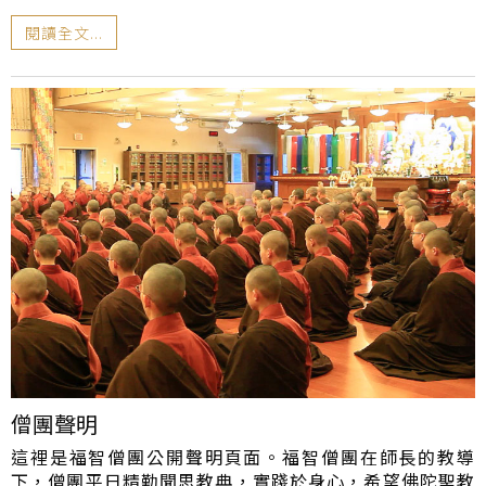
閱讀全文...
僧團聲明
這裡是福智僧團公開聲明頁面。福智僧團在師長的教導
下，僧團平日精勤聞思教典，實踐於身心，希望佛陀聖教