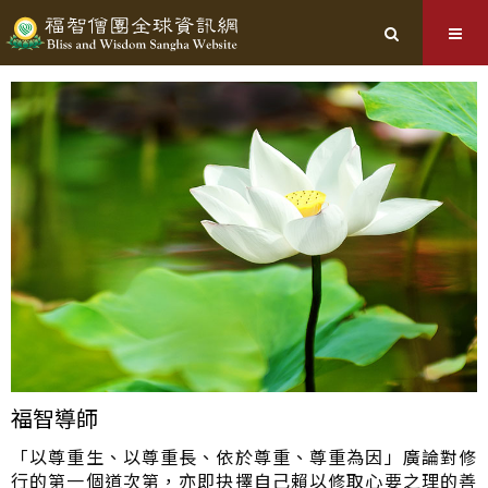
福智導師
「以尊重生、以尊重長、依於尊重、尊重為因」廣論對修
行的第一個道次第，亦即抉擇自己賴以修取心要之理的善