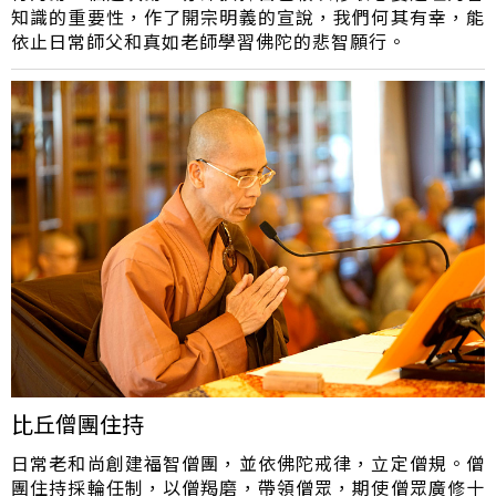
知識的重要性，作了開宗明義的宣說，我們何其有幸，能
依止日常師父和真如老師學習佛陀的悲智願行。
比丘僧團住持
日常老和尚創建福智僧團，並依佛陀戒律，立定僧規。僧
團住持採輪任制，以僧羯磨，帶領僧眾，期使僧眾廣修十