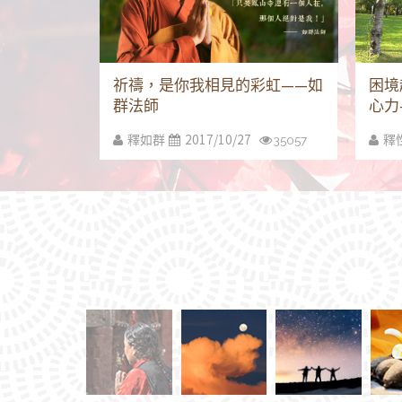
祈禱，是你我相見的彩虹——如
困境
群法師
心力
2017/10/27
釋如群
35057
釋