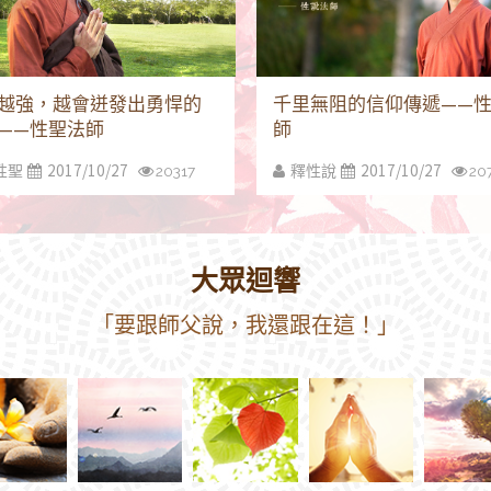
越強，越會迸發出勇悍的
千里無阻的信仰傳遞——
——性聖法師
師
2017/10/27
2017/10/27
性聖
20317
釋性說
20
大眾迴響
「要跟師父說，我還跟在這！」