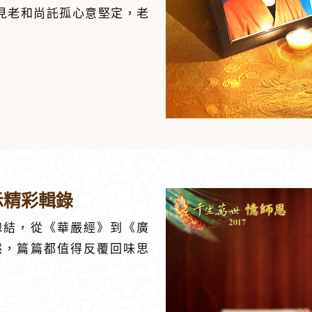
見老和尚託孤心意堅定，老
示精彩輯錄
總結，從《華嚴經》到《廣
然，篇篇都值得反覆回味思