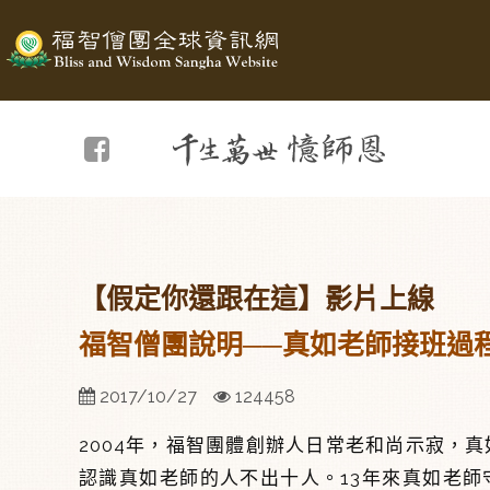
千生萬世憶師恩 2017
Facebook
【假定你還跟在這】影片上線
福智僧團說明──真如老師接班過
2017/10/27
124458
2004年，福智團體創辦人日常老和尚示寂，
認識真如老師的人不出十人。13年來真如老師