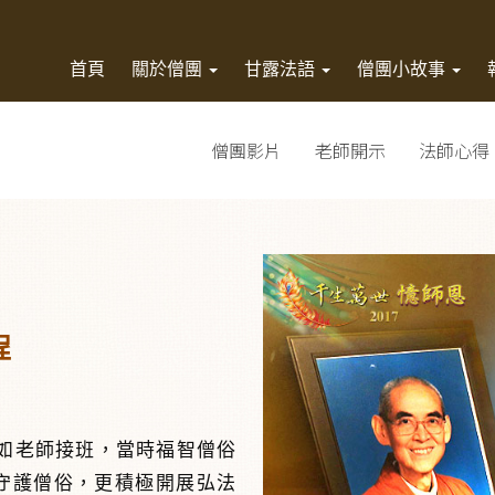
首頁
關於僧團
甘露法語
僧團小故事
僧團影片
老師開示
法師心得
程
真如老師接班，當時福智僧俗
守護僧俗，更積極開展弘法