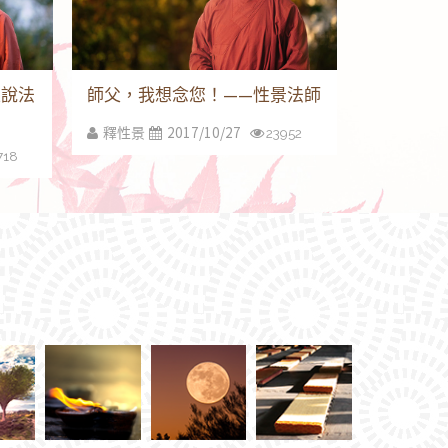
性說法
師父，我想念您！——性景法師
2017/10/27
釋性景
23952
718