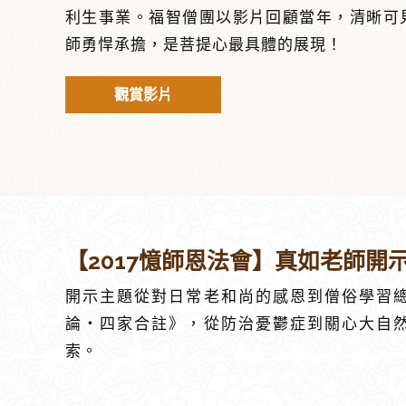
利生事業。福智僧團以影片回顧當年，清晰可
師勇悍承擔，是菩提心最具體的展現！
觀賞影片
【2017憶師恩法會】真如老師開
開示主題從對日常老和尚的感恩到僧俗學習
論‧四家合註》，從防治憂鬱症到關心大自
索。