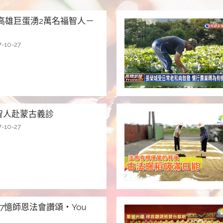
高雄巨蛋湧2萬名福智人－
7-10-27
智人赴蒙古義診
7-10-27
7憶師恩法會讚頌・You