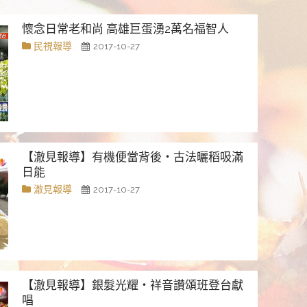
懷念日常老和尚 高雄巨蛋湧2萬名福智人
民視報導
2017-10-27
【澈見報導】有機便當背後・古法曬稻吸滿
日能
澈見報導
2017-10-27
【澈見報導】銀髮光耀・祥音讚頌班登台獻
唱