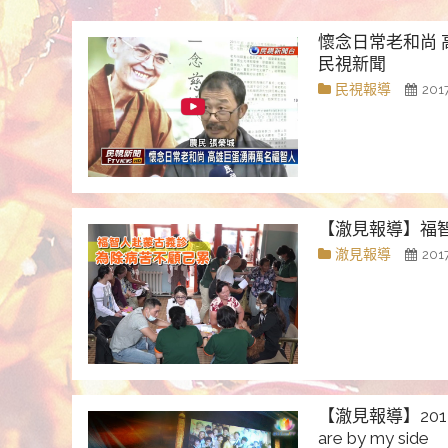
懷念日常老和尚 
民視新聞
民視報導
201
【澈見報導】福
澈見報導
201
【澈見報導】201
are by my side