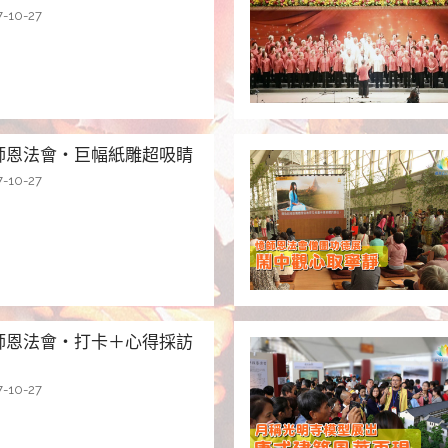
7-10-27
師恩法會・巨幅紙雕超吸睛
7-10-27
師恩法會・打卡＋心得採訪
7-10-27