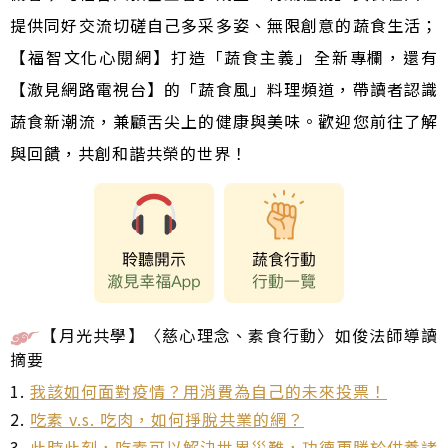
提供同好交流切磋自己多采多姿、無限創意的蔬食生活；
【福智文化心閱網】打造「蔬食主義」全新專欄，還有
【澈見網路電視台】的「蔬食風」料理頻道，帶讀者認識
蔬食新潮流，兼顧舌尖上的健康與美味。歡迎您前往了解
與回饋，共創和諧共榮的世界！
【月光共學】〈慈心理念、素食行動〉如俊法師導讀
摘要
1.
我該如何面對疫情？用消費為自己的未來投票！
2.
吃素 v.s. 吃肉，如何掙脫共業的網？
3.
此時此刻，吃素可以解決世界災難，功德更勝於供養諸