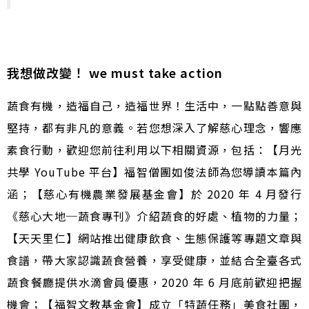
我想做改變！ we must take action
蔬食有機，造福自己，造福世界！生活中，一點點善意與
堅持，都有非凡的意義。若您想深入了解慈心理念，響應
素食行動，歡迎您前往利用以下相關資源，包括：【月光
共學 YouTube 平台】福智僧團如俊法師為您導讀本篇內
涵；【慈心有機農業發展基金會】於 2020 年 4 月發行
《慈心大地─蔬食專刊》介紹蔬食的好處、植物的力量；
【天天里仁】網站推出健康飲食、生態保護等專題文章與
食譜，帶大家認識蔬食營養，享受健康，並結合全臺各式
蔬食餐廳提供水滴會員優惠，2020 年 6 月底前歡迎把握
機會；【福智文教基金會】成立「特蔬任務」美食社團，