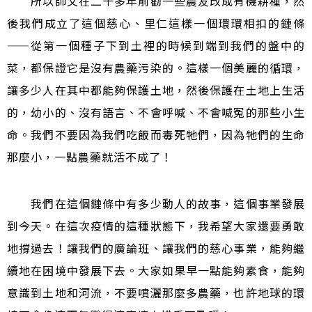
所以師父在二十多年前勸一些農友改成有機耕種，然
後我們成立了這個慈心、里仁這樣一個環環相扣的鏈條
——
從第一個種子下到土裡的時候到端到我們的盤中的
菜，都保證它是沒有農藥污染的。這樣一個美麗的循環，
讓多少人在其中都能夠保護土地，然後保護在土地上生活
的，幼小的、沒有語言、不會呼喊、不會喊冤的那些小生
命。我們不要因為我們吃飯而毒死牠們，因為牠們的生命
那麼小，一點農藥就活不成了！
我們在這個鏈條中有多少動人的故事，這個事業發展
到今天。在這次疫情的這種狀態下，我希望大家還要勇敢
地撐過去！讓我們的廣論班、讓我們的慈心事業，能夠繼
續地在困境中發展下去。大家如果早一點能夠素食，能夠
意識到土地和河流，不要噴灑那麼多農藥，也許地球的環