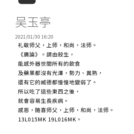
吴玉亭
2021/01/30 16:20
礼敬师父，上师，和尚，法师。
《廣論》。謂由殺生，
能感外器世間所有的飲食
及藥果都沒有光澤，勢力、異熟，
還有它的威德都慢慢地變弱了。
所以吃了這些東西之後，
就會容易生長疾病。
感恩，随喜师父，上师，和尚，法师。
13L015MK 19L016MK。