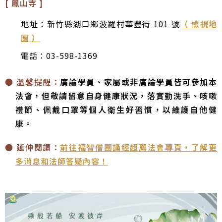
[ 鳳山寺 ]
地址：新竹縣湖口鄉波羅村華豐街 101 號
（ 檢視地
圖 ）
電話：03-598-1369
● 溫馨提醒：
廣論學員、家屬或非廣論學員皆可參加本
法會，但敬請留意自身健康狀況，落實勤洗手、咳嗽
禮節、佩戴口罩等個人衛生好習慣，以維護自他健
康。
● 延伸閱讀：
前往福智僧團誦經超薦法會專頁，了解更
多消息和法師答疑內容！