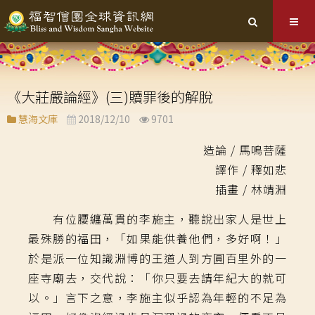
《大莊嚴論經》(三)贖罪後的解脫
慧海文庫
2018/12/10
9701
造論 / 馬鳴菩薩
譯作 / 釋如悲
插畫 / 林靖淵
有位腰纏萬貫的李施主，聽說出家人是世上
最殊勝的福田，「如果能供養他們，多好啊！」
於是派一位知識淵博的王道人到方圓百里外的一
座寺廟去，交代說：「你只要去請年紀大的就可
以。」言下之意，李施主似乎認為年輕的不足為