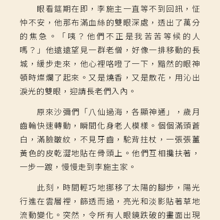
眼看筵期在即，李施主一直等不到回訊，怔
忡不安，他那布滿血絲的雙眼深處，透出了萬分
的焦急。「咦？他們不正是我苦苦等候的人
嗎？」他遠遠望見一群老僧，好像一排移動的長
城，緩步走來，他心裡咯噔了一下，黯然的眼神
頓時燦爛了起來。又是燒香，又是散花，用沁出
淚光的雙眼，迎請長老們入內。
原來沙彌們「八仙過海，各顯神通」，歲月
齒輪快速轉動，瞬間化身老人模樣。個個滿頭蒼
白，滿臉皺紋，不見牙齒，駝背拄杖，一張張薑
黃色的皮乾澀地貼在骨頭上。他們互相攙扶著，
一步一踱，慢慢走到李施主家。
此刻，時間輕巧地挪移了太陽的腳步，陽光
行進在雲層裡，篩透而過，亮光和淡影貼著草地
流動變化。突然，令所有人眼鏡跌破的畫面出現