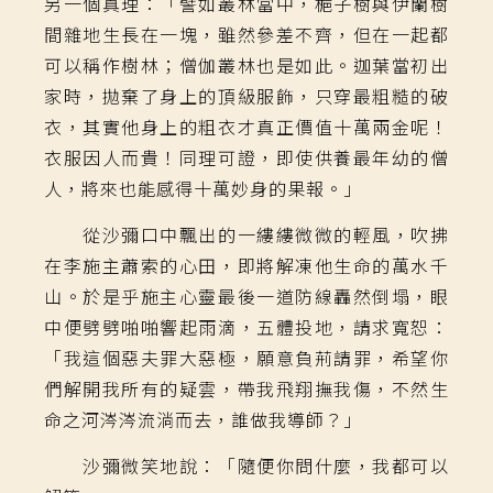
另一個真理：「譬如叢林當中，梔子樹與伊蘭樹
間雜地生長在一塊，雖然參差不齊，但在一起都
可以稱作樹林；僧伽叢林也是如此。迦葉當初出
家時，拋棄了身上的頂級服飾，只穿最粗糙的破
衣，其實他身上的粗衣才真正價值十萬兩金呢！
衣服因人而貴！同理可證，即使供養最年幼的僧
人，將來也能感得十萬妙身的果報。」
從沙彌口中飄出的一縷縷微微的輕風，吹拂
在李施主蕭索的心田，即將解凍他生命的萬水千
山。於是乎施主心靈最後一道防線轟然倒塌，眼
中便劈劈啪啪響起雨滴，五體投地，請求寬恕：
「我這個惡夫罪大惡極，願意負荊請罪，希望你
們解開我所有的疑雲，帶我飛翔撫我傷，不然生
命之河涔涔流淌而去，誰做我導師？」
沙彌微笑地說：「隨便你問什麼，我都可以