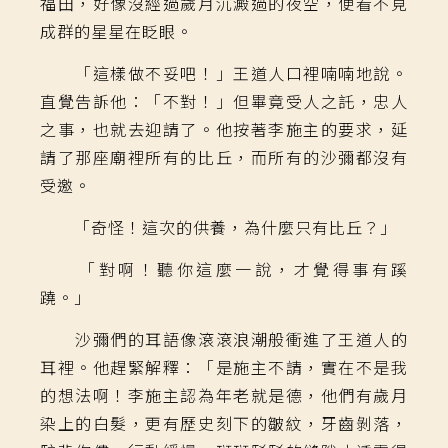
福田，好像沒經過歲月沉澱過的夜空，便看不見
成群的星星在眨眼。
「這樣做不妥吧！」王道人口裡喃喃地說。
直覺告訴他：「不對！」但畢竟受人之託，忠人
之事，也就去迎請了。他按著李施主的要求，延
請了那座廟裡所有的比丘，而所有的沙彌都沒有
受邀。
「奇怪！這次的供養，為什麼只有比丘？」
「對啊！聽你這麼一說，才覺得事有蹊
蹺。」
沙彌們的耳語像滾滾浪潮般衝進了王道人的
耳裡。他趕緊解釋：「是施主不請，實在不是我
的想法啊！李施主認為年老就是德，他們有歲月
染上的白髮，更有歷史刻下的皺紋，牙齒剝落，