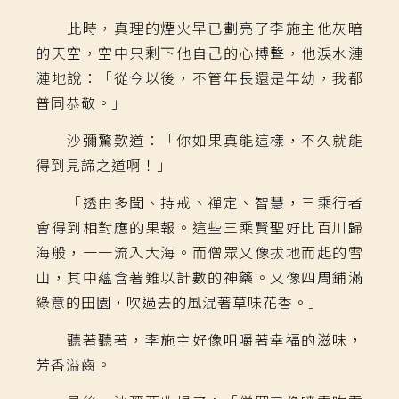
此時，真理的煙火早已劃亮了李施主他灰暗
的天空，空中只剩下他自己的心搏聲，他淚水漣
漣地說：「從今以後，不管年長還是年幼，我都
普同恭敬。」
沙彌驚歎道：「你如果真能這樣，不久就能
得到見諦之道啊！」
「透由多聞、持戒、禪定、智慧，三乘行者
會得到相對應的果報。這些三乘賢聖好比百川歸
海般，一一流入大海。而僧眾又像拔地而起的雪
山，其中蘊含著難以計數的神藥。又像四周鋪滿
綠意的田園，吹過去的風混著草味花香。」
聽著聽著，李施主好像咀嚼著幸福的滋味，
芳香溢齒。