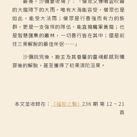
最後，沙彌要收場了：「僧眾又像噴雲吹霧
的大龍降下的大雨，唯有大海能容受，僧眾也是
如此，能受大法雨；僧眾是行善強而有力的族
群，更是一支強悍的隊伍，能直搗魔軍黃龍；也
是智慧匯集的叢林，一切善行皆在其中；還是前
往三乘解脫的最佳伴侶……」
沙彌說完後，施主及其眷屬的靈魂都感到贖
罪後的解脫，甚至獲得了初果須陀洹果。
本文並收錄在：
《福智之聲》
236 期 第 12 ~ 21
頁