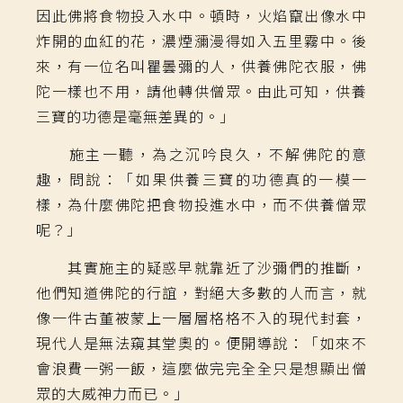
因此佛將食物投入水中。頓時，火焰竄出像水中
炸開的血紅的花，濃煙瀰漫得如入五里霧中。後
來，有一位名叫瞿曇彌的人，供養佛陀衣服，佛
陀一樣也不用，請他轉供僧眾。由此可知，供養
三寶的功德是毫無差異的。」
施主一聽，為之沉吟良久，不解佛陀的意
趣，問說：「如果供養三寶的功德真的一模一
樣，為什麼佛陀把食物投進水中，而不供養僧眾
呢？」
其實施主的疑惑早就靠近了沙彌們的推斷，
他們知道佛陀的行誼，對絕大多數的人而言，就
像一件古董被蒙上一層層格格不入的現代封套，
現代人是無法窺其堂奧的。便開導說：「如來不
會浪費一粥一飯，這麼做完完全全只是想顯出僧
眾的大威神力而已。」