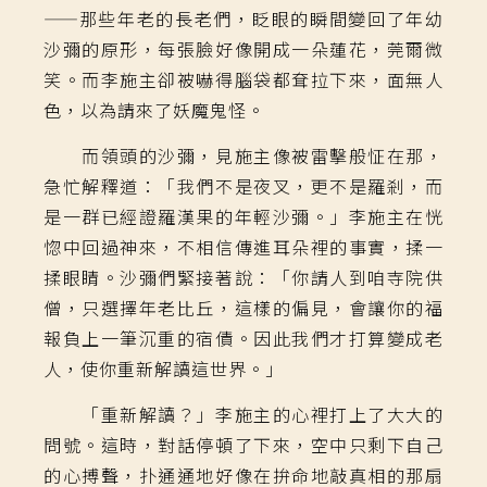
——
那些年老的長老們，眨眼的瞬間變回了年幼
沙彌的原形，每張臉好像開成一朵蓮花，莞爾微
笑。而李施主卻被嚇得腦袋都耷拉下來，面無人
色，以為請來了妖魔鬼怪。
而領頭的沙彌，見施主像被雷擊般怔在那，
急忙解釋道：「我們不是夜叉，更不是羅剎，而
是一群已經證羅漢果的年輕沙彌。」李施主在恍
惚中回過神來，不相信傳進耳朵裡的事實，揉一
揉眼睛。沙彌們緊接著說：「你請人到咱寺院供
僧，只選擇年老比丘，這樣的偏見，會讓你的福
報負上一筆沉重的宿債。因此我們才打算變成老
人，使你重新解讀這世界。」
「重新解讀？」李施主的心裡打上了大大的
問號。這時，對話停頓了下來，空中只剩下自己
的心搏聲，扑通通地好像在拚命地敲真相的那扇