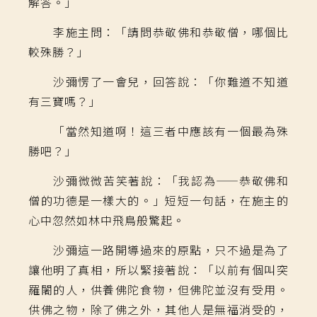
解答。」
李施主問：「請問恭敬佛和恭敬僧，哪個比
較殊勝？」
沙彌愣了一會兒，回答說：「你難道不知道
有三寶嗎？」
「當然知道啊！這三者中應該有一個最為殊
勝吧？」
沙彌微微苦笑著說：「我認為
——
恭敬佛和
僧的功德是一樣大的。」短短一句話，在施主的
心中忽然如林中飛鳥般驚起。
沙彌這一路開導過來的原點，只不過是為了
讓他明了真相，所以緊接著說：「以前有個叫突
羅闍的人，供養佛陀食物，但佛陀並沒有受用。
供佛之物，除了佛之外，其他人是無福消受的，