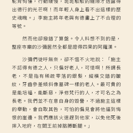
駝背佝僂，行動緩慢，斑斑駁駁的縫隙才透露得
出德行的光芒啊！而年輕人身上看不出這樣的歷
史魂魄。」李施主將年老與有德畫上了不合理的
等號。
然而他卻撥錯了算盤。令人料想不到的是，
整座寺廟的沙彌居然全都是證得四果的阿羅漢。
沙彌們徒呼無奈，卻不慍不火地說：「施主
不認得有德之人，只偏好老人，可惜啊！所謂長
老，不是指有稀疏零落的銀髮，縱橫交錯的皺
紋，牙齒參差傾斜像墓碑一樣的老人。最可貴的
是能培福，能斷惡，淨修梵行的人，才可名之為
長老。我們並不在意自身的毀譽，不過施主這樣
的舉動，會自取其咎，可怕的偏見會將他逼到悔
恨的崖邊。我們應該火速趕到他家，以免他死後
摔入地府，在閻王前掉胳膊斷腿。」