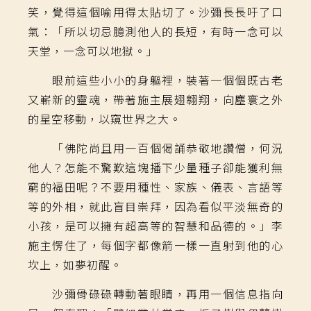
笑，覺得這個喻用得太貼切了。沙彌長長吁了口
氣：「所以切忌臆測他人的長短，有時一念可以
天堂，一念可以地獄。」
眼前這些小小的身軀裡，裝著一個個既古老
又嶄新的靈魂，帶著施主展翅翱翔，向塵寰之外
的星空移動，以窺世界之大。
「佛陀尚且用一百個偈誦恭敬地讚僧，何況
他人？怎能不驚歎這塊播下少量種子卻能獲利無
窮的福田呢？不要用種性、家族、儀表、言語等
等的外相，就此盲目崇拜，因為看似平淡無奇的
小孩，是可以擁有超高等的智慧和品德的。」李
施主愣住了，每個字都像箭一樣一直射到他的心
坎上，如夢初醒。
沙彌骨碌碌轉動著眼睛，再用一個信息指向