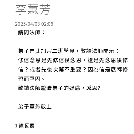
李蕙芳
2025/04/03 02:06
請問法師：
弟子是北加宗二班學員，敬請法師開示：
修信念恩是先修信後念恩，還是先念恩後修
信？或者先後次第不重要？因為信是展轉修
習而堅固。
敬請法師釐清弟子的疑惑，感恩?
弟子蕙芳敬上
1
讚
回覆