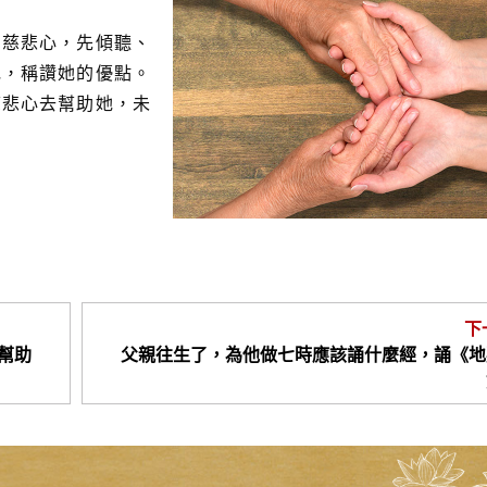
的慈悲心，先傾聽、
她，稱讚她的優點。
慈悲心去
幫助她，未
下
幫助
父親往生了，為他做七時應該誦什麼經，誦《地