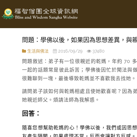
問題：學佛以後，如果因為思想差異，與
生活與佛法
2016/09/29
37480
問題敘述：弟子有一位很親近的乾媽，年約 70
一起的話題常是彼此訴苦；學佛後因忙於聞法與
很難聊到一塊，最後導致乾媽並不喜歡我去找她。
請問弟子該如何與乾媽相處且使她歡喜呢？因為
她親近師父。煩請法師為我解惑。
回答：
隨喜您想幫助乾媽的心！學佛以後，我們或因思
友產生隔閡，如果處理不當，反而會讓對方反感。