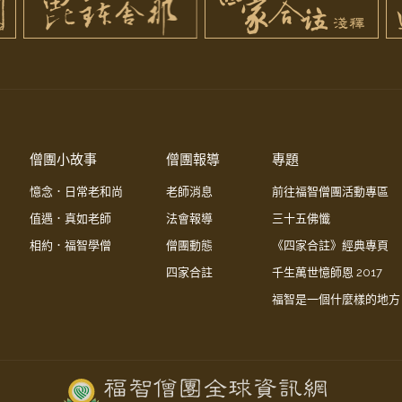
僧團小故事
僧團報導
專題
憶念．日常老和尚
老師消息
前往福智僧團活動專區
值遇．真如老師
法會報導
三十五佛懺
相約．福智學僧
僧團動態
《四家合註》經典專頁
四家合註
千生萬世憶師恩 2017
福智是一個什麼樣的地方