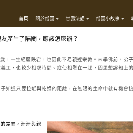
首頁
關於僧團
甘露法語
僧團小故事
親友產生了隔閡，應該怎麼辦？
 多歲，一生經歷跌宕，也因此不易親近宗教。未學佛前，弟
做義工，也較少相處時間。縱使相聚在一起，因思想認知上
弟子知道只要拉近與乾媽的距離，在無限的生命中就有機會
想的差異，漸漸與親