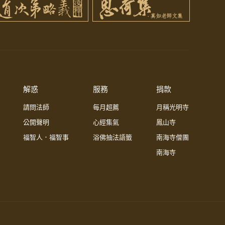
解惑
服務
捐款
請問法師
每月超薦
月稱光明寺
公開聲明
心經集氣
鳳山寺
福智人．福智事
浴佛抽法語籤
南海寺僧團
南海寺