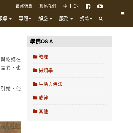
|
最新消息
聯絡我們
中
EN
報導
專題
解惑
服務
捐款
學佛Q&A
教理
子與乾媽在
的差異，也
攝類學
生活與佛法
接引她，使
戒律
其他