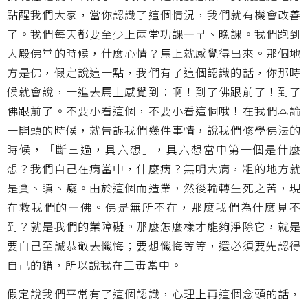
點醒我們大家，當你認識了這個情況，我們就有機會改善
了。我們每天都要至少上兩堂功課—早、晚課。我們跑到
大殿佛堂的時候，什麼心情？馬上就感覺得出來。那個地
方是佛，假定說這一點，我們有了這個認識的話，你那時
候就會說，一進去馬上感覺到：啊！到了佛跟前了！到了
佛跟前了。不要小看這個，不要小看這個哦！在我們本論
一開頭的時候，就告訴我們幾件事情，說我們修學佛法的
時候，「斷三過，具六想」，具六想當中第一個是什麼
想？我們自己在病當中，什麼病？無明大病，粗的地方就
是貪、瞋、癡。由於這個而造業，然後輪轉生死之苦，現
在救我們的—佛。佛是無所不在，那麼我們為什麼見不
到？就是我們的業障礙。那麼怎麼樣才能夠淨除它，就是
要自己至誠恭敬去懺悔；要想懺悔等等，還必須要先認得
自己的錯，所以說我在三毒當中。
假定說我們平常有了這個認識，心理上再這個念頭的話，