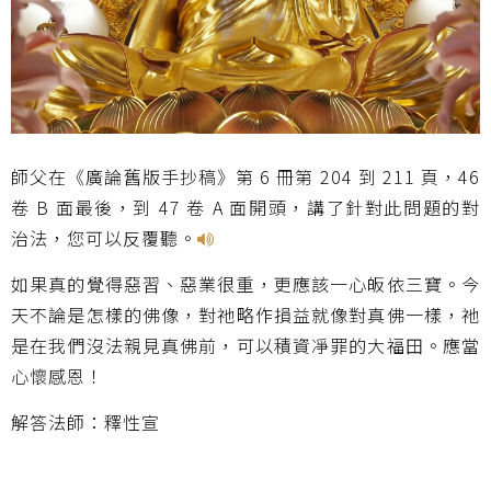
師父在《廣論舊版手抄稿》第 6 冊第 204 到 211 頁，46
卷 B 面最後，到 47 卷 A 面開頭，講了針對此問題的對
治法，您可以反覆聽。
如果真的覺得惡習、惡業很重，更應該一心皈依三寶。今
天不論是怎樣的佛像，對祂略作損益就像對真佛一樣，祂
是在我們沒法親見真佛前，可以積資凈罪的大福田。應當
心懷感恩！
解答法師：釋性宣