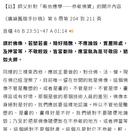
【註】師父針對「皈依應學
——
恭敬佛寶」的開示內容
《廣論舊版手抄稿》第 6 冊第 204 到 211 頁
音檔 46 B 23:51~47 A 01:14
謂於佛像，若塑若畫，隨好隨醜，不應譏毀，置塵險處，
及押當等，不敬輕毀，皆當斷除，應當執為是可敬田，猶
如大師。
同樣的三樣東西修，應該主要做的，對分佛、法、僧。現
在佛已經涅槃了，目前唯一留在世間的就是佛像，這個佛
像不管是雕塑的，或者是畫的，不管是好、不管是壞，畫
得容或有好壞，那個是做的那個技術人員的差別，佛像本
身絕對是好的，我們應該要這樣地認識。所以不管他是雕
塑的、是畫的，畫得好是不好，我們絕對不要隨便地譏
毀；乃至於把那佛像隨便放在不恭敬的地方，或者押當等
等，這個絕對不是個財產。這個凡是對它不恭敬，輕，