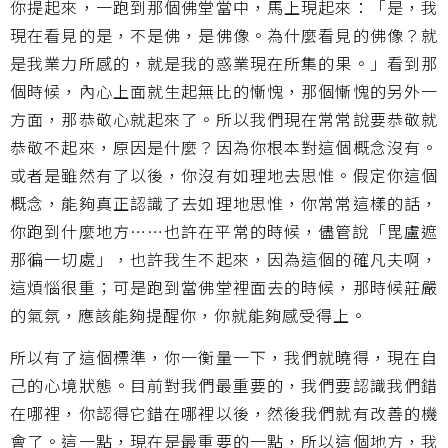
你提起來，一跑到那個佛堂當中，馬上現起來：「是，我
現在看見的是，不是佛，是佛像。為什麼看見的佛像？就
是我業力所感的，就是我的惑業現在所集的果。」看到那
個時候，內心上面就生起無比的慚愧，那個慚愧的另外一
方面，那恭敬心就起來了。所以我們現在常常說要恭敬就
恭敬不起來，原因是什麼？因為你根本對這個概念沒有。
或者是雖然有了以後，你沒有如理地去思惟。假定你這個
概念，能夠真正認識了去如理地思惟，你常常這樣的話，
你跑到什麼地方……也許在平常的時候，儘管說「毘盧遮
那徧一切處」，也許我生不起來，因為這個的確凡夫啊，
這煩惱很重；可是跑到當佛堂裡面去的時候，那時候莊嚴
的氣氛，應該能夠提醒你，你就能夠感受得上。
所以有了這個標準，你一衡量一下，我們就曉得，現在自
己的心境狀態。目前對我們最重要的，我們要認識我們錯
在哪裡，你認得它錯在哪裡以後，然後我們就有改善的機
會了。這一點，現在是最重要的一點，所以這個地方，我