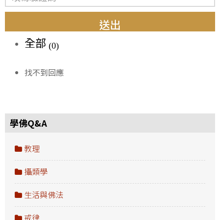
送出
全部
(0)
找不到回應
學佛Q&A
教理
攝類學
生活與佛法
戒律