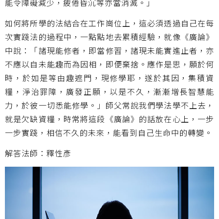
能令障礙減少，疲倦昏沉等亦當消滅。」
如何將所學的法結合在工作崗位上，這必須透過自己在每
次實踐法的過程中，一點點地去累積經驗，就像《廣論》
中說：「諸現能修者，即當修習，諸現未能實進止者，亦
不應以自未能趣而為因相，即便棄捨。應作是思，願於何
時，於如是等由趣遮門，現修學耶，遂於其因，集積資
糧，淨治罪障，廣發正願，以是不久，漸漸增長智慧能
力，於彼一切悉能修學。」師父常說我們學法學不上去，
就是欠缺資糧，時常將這段《廣論》的話放在心上，一步
一步實踐，相信不久的未來，能看到自己生命中的轉變。
解答法師：釋性彥