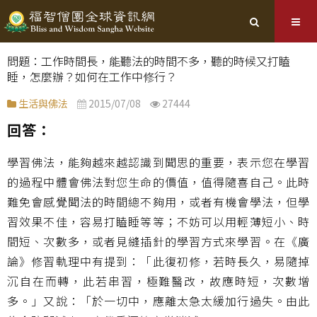
問題：工作時間長，能聽法的時間不多，聽的時候又打瞌
睡，怎麼辦？如何在工作中修行？
生活與佛法
2015/07/08
27444
回答：
學習佛法，能夠越來越認識到聞思的重要，表示您在學習
的過程中體會佛法對您生命的價值，值得隨喜自己。此時
難免會感覺聞法的時間總不夠用，或者有機會學法，但學
習效果不佳，容易打瞌睡等等；不妨可以用輕薄短小、時
間短、次數多，或者見縫插針的學習方式來學習。在《廣
論》修習軌理中有提到：「此復初修，若時長久，易隨掉
沉自在而轉，此若串習，極難醫改，故應時短，次數增
多。」又說：「於一切中，應離太急太緩加行過失。由此