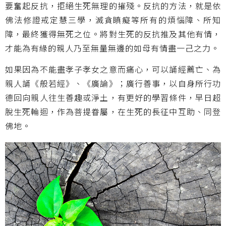
要奮起反抗，拒絕生死無理的摧殘。反抗的方法，就是依
佛法修證戒定慧三學，滅貪瞋癡等所有的煩惱障、所知
障，最終獲得無死之位。將對生死的反抗推及其他有情，
才能為有緣的親人乃至無量無邊的如母有情盡一己之力。
如果因為不能盡孝子孝女之意而痛心，可以誦經薦亡、為
親人誦《般若經》、《廣論》；廣行善事，以自身所行功
德回向親人往生善趣或淨土，有更好的學習條件，早日超
脫生死輪迴，作為菩提眷屬，在生死的長征中互助、同登
佛地。