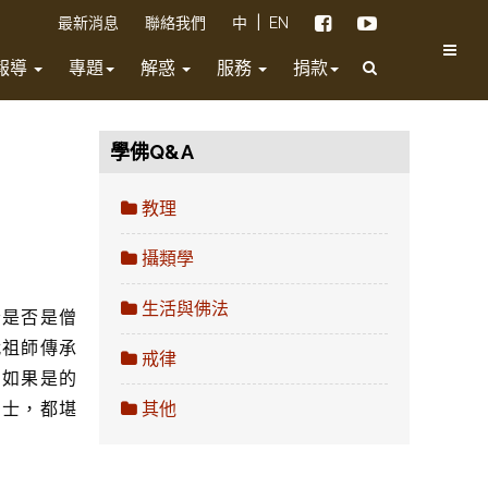
|
最新消息
聯絡我們
中
EN
報導
專題
解惑
服務
捐款
學佛Q&A
教理
攝類學
生活與佛法
份是否是僧
代祖師傳承
戒律
。如果是的
居士，都堪
其他