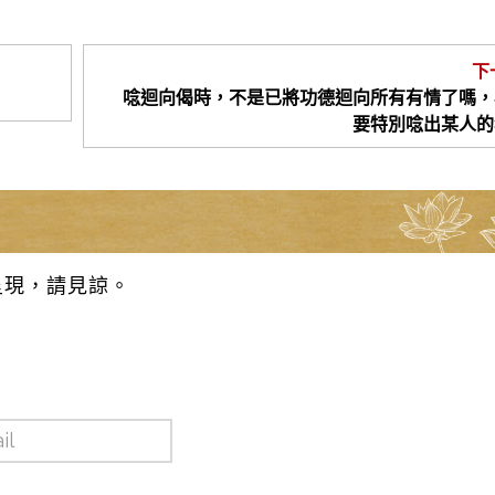
下
唸迴向偈時，不是已將功德迴向所有有情了嗎，
要特別唸出某人的
呈現，請見諒。