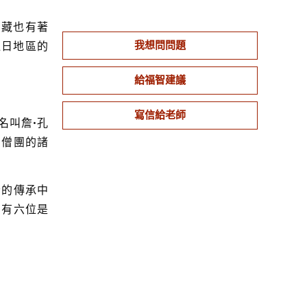
西藏也有著
我想問問題
達日地區的
給福智建議
寫信給老師
名叫詹•孔
身僧團的諸
者的傳承中
中有六位是