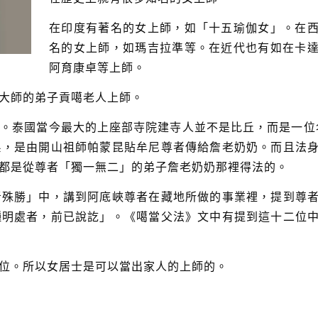
在印度有著名的女上師，如「十五瑜伽女」。在
名的女上師，如瑪吉拉準等。在近代也有如在卡
阿育康卓等上師。
大師的弟子貢噶老人上師。
。泰國當今最大的上座部寺院建寺人並不是比丘，而是一位
系，是由開山祖師帕蒙昆貼牟尼尊者傳給詹老奶奶。而且法
都是從尊者「獨一無二」的弟子詹老奶奶那裡得法的。
者殊勝」中，講到阿底峽尊者在藏地所做的事業裡，提到尊
種明處者，前已說訖」。《噶當父法》文中有提到這十二位
位。所以女居士是可以當出家人的上師的。