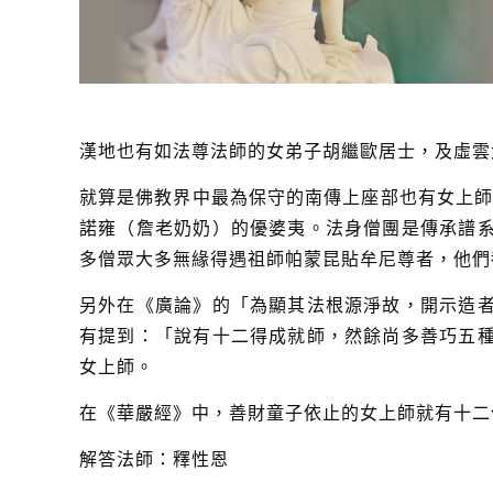
漢地也有如法尊法師的女弟子胡繼歐居士，及虛雲
就算是佛教界中最為保守的南傳上座部也有女上師
諾雍（詹老奶奶）的優婆夷。法身僧團是傳承譜
多僧眾大多無緣得遇祖師帕蒙昆貼牟尼尊者，他們
另外在《廣論》的「為顯其法根源淨故，開示造
有提到：「說有十二得成就師，然餘尚多善巧五
女上師。
在《華嚴經》中，善財童子依止的女上師就有十二
解答法師：釋性恩