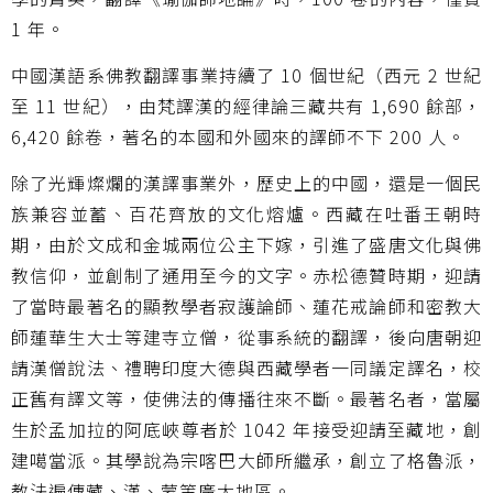
1 年。
中國漢語系佛教翻譯事業持續了 10 個世紀（西元 2 世紀
至 11 世紀），由梵譯漢的經律論三藏共有 1,690 餘部，
6,420 餘卷，著名的本國和外國來的譯師不下 200 人。
除了光輝燦爛的漢譯事業外，歷史上的中國，還是一個民
族兼容並蓄、百花齊放的文化熔爐。西藏在吐番王朝時
期，由於文成和金城兩位公主下嫁，引進了盛唐文化與佛
教信仰，並創制了通用至今的文字。赤松德贊時期，迎請
了當時最著名的顯教學者寂護論師、蓮花戒論師和密教大
師蓮華生大士等建寺立僧，從事系統的翻譯，後向唐朝迎
請漢僧說法、禮聘印度大德與西藏學者一同議定譯名，校
正舊有譯文等，使佛法的傳播往來不斷。最著名者，當屬
生於孟加拉的阿底峽尊者於 1042 年接受迎請至藏地，創
建噶當派。其學說為宗喀巴大師所繼承，創立了格魯派，
教法遍傳藏、漢、蒙等廣大地區。