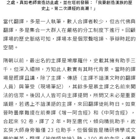
之處。真如老師曾造訪此處，並在塔前發願：「我要創造漢族的歷
史上，第二次譯經的高潮！」
當代翻譯，多是一人執筆，數人合譯者較少，但古代佛典
翻譯，多是集合一大群人在嚴格的分工制度下進行。回顧
譯場的歷史脈絡可知，譯場本是個眾聲喧譁、爭辯時起的
空間。
隋朝以前，最出名的主譯是鳩摩羅什，史載其擁有助手三
千，但深入細辨，方知此人數實有其時代背景。當時的譯
場是既譯且講，除了主譯、傳語（主譯不諳漢文時的翻譯
人員）與筆受（現場筆記），其餘多是慕主譯之名前來聞
法的信眾。後因人人皆可向主譯提問，所問又未必是重要
議題，若遇上不諳漢語的主譯，來回翻譯徒耗時日。如東
晉時曇摩難提在前秦譯《增一阿含經》和《中阿含經》，
合起來 92 卷，譯了 2 年。時至唐代，傾向精挑助手，故
玄奘大師身旁雖僅 23 位助手，但個個皆是精研佛學或文
學的菁英，翻譯《瑜伽師地論》時，100 卷的內容，僅費