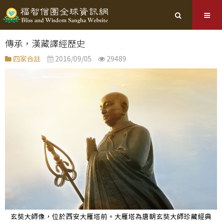
傳承，漢藏譯經歷史
四家合註
2016/09/05
29489
玄奘大師像，位於西安大雁塔前。大雁塔為唐朝玄奘大師珍藏經典