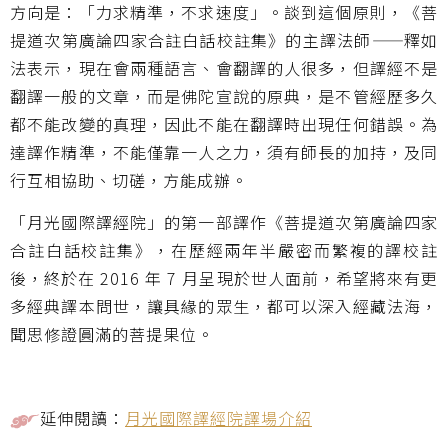
方向是：「力求精準，不求速度」。談到這個原則，《菩
提道次第廣論四家合註白話校註集》的主譯法師
——
釋如
法表示，現在會兩種語言、會翻譯的人很多，但譯經不是
翻譯一般的文章，而是佛陀宣說的原典，是不管經歷多久
都不能改變的真理，因此不能在翻譯時出現任何錯誤。為
達譯作精準，不能僅靠一人之力，須有師長的加持，及同
行互相協助、切磋，方能成辦。
「月光國際譯經院」的第一部譯作《菩提道次第廣論四家
合註白話校註集》，在歷經兩年半嚴密而繁複的譯校註
後，終於在 2016 年 7 月呈現於世人面前，希望將來有更
多經典譯本問世，讓具緣的眾生，都可以深入經藏法海，
聞思修證圓滿的菩提果位。
延伸閱讀：
月光國際譯經院譯場介紹