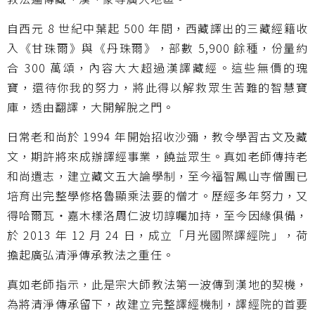
自西元 8 世紀中葉起 500 年間，西藏譯出的三藏經籍收
入《甘珠爾》與《丹珠爾》，部數 5,900 餘種，份量約
合 300 萬頌，內容大大超過漢譯藏經。這些無價的瑰
寶，還待你我的努力，將此得以解救眾生苦難的智慧寶
庫，透由翻譯，大開解脫之門。
日常老和尚於 1994 年開始招收沙彌，教令學習古文及藏
文，期許將來成辦譯經事業，饒益眾生。真如老師傳持老
和尚遺志，建立藏文五大論學制，至今福智鳳山寺僧團已
培育出完整學修格魯顯乘法要的僧才。歷經多年努力，又
得哈爾瓦・嘉木樣洛周仁波切諄囑加持，至今因緣俱備，
於 2013 年 12 月 24 日，成立「月光國際譯經院」，荷
擔起廣弘清淨傳承教法之重任。
真如老師指示，此是宗大師教法第一波傳到漢地的契機，
為將清淨傳承留下，故建立完整譯經機制，譯經院的首要