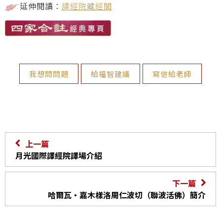
延伸閱讀：
譯經院藏經閣
我想問問題
給福智建議
寫信給老師
上一篇
月光國際譯經院譯場介紹
下一篇
哈爾瓦・嘉木樣洛周仁波切（聯波活佛）簡介