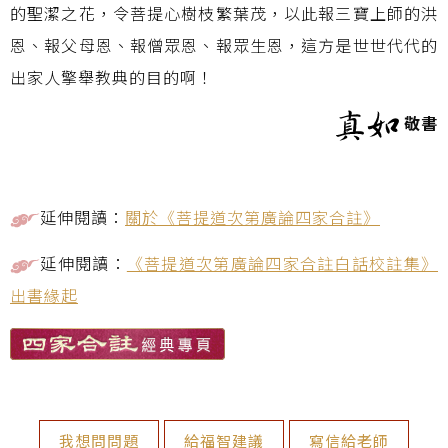
的聖潔之花，令菩提心樹枝繁葉茂，以此報三寶上師的洪
恩、報父母恩、報僧眾恩、報眾生恩，這方是世世代代的
出家人擎舉教典的目的啊！
敬書
延伸閱讀：
關於《菩提道次第廣論四家合註》
延伸閱讀：
《菩提道次第廣論四家合註白話校註集》
出書緣起
我想問問題
給福智建議
寫信給老師