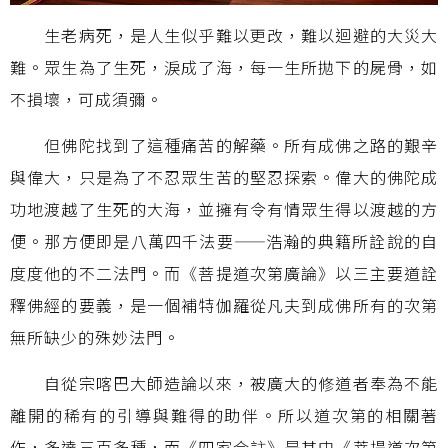
生老病死，是人生似乎難以更改，難以迴避的大災大
難。眾生為了生死，淚成了海，每一生所拋下的屍骨，如
不損壞，可成須彌。
但佛陀找到了這種痛苦的解藥。所有成佛之路的艱辛
與偉大，只是為了不忍眾生苦的堅忍探索。偉大的佛陀成
功地渡越了生死的大海，並擁有令有情眾生得以渡越的方
便。那方便即是八萬四千法要
——
浩瀚的典籍所詮說的自
度度他的不二法門。而《菩提道次第廣論》以三主要道詮
釋佛經的要義，是一個補特伽羅從凡夫到成佛所有的次第
無所缺少的殊妙法門。
自從宗喀巴大師造論以來，被廣大的修道者奉為不能
離開的稀有的引導與難得的助伴。所以道次第的相關著
作，多達三百多種，而《四家合註》是其中《菩提道次第