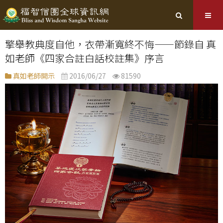
擎舉教典度自他，衣帶漸寬終不悔——節錄自 真
如老師《四家合註白話校註集》序言
真如老師開示
2016/06/27
81590