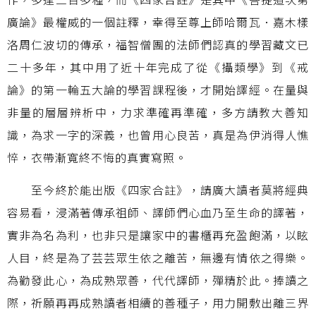
廣論》最權威的一個註釋，幸得至尊上師哈爾瓦．嘉木樣
洛周仁波切的傳承，福智僧團的法師們認真的學習藏文已
二十多年，其中用了近十年完成了從《攝類學》到《戒
論》的第一輪五大論的學習課程後，才開始譯經。在量與
非量的層層辨析中，力求準確再準確，多方請教大善知
識，為求一字的深義，也曾用心良苦，真是為伊消得人憔
悴，衣帶漸寬終不悔的真實寫照。
至今終於能出版《四家合註》，請廣大讀者莫將經典
容易看，浸滿著傳承祖師、譯師們心血乃至生命的譯著，
實非為名為利，也非只是讓家中的書櫃再充盈飽滿，以眩
人目，終是為了芸芸眾生依之離苦，無邊有情依之得樂。
為勸發此心，為成熟眾善，代代譯師，殫精於此。捧讀之
際，祈願再再成熟讀者相續的善種子，用力開敷出離三界