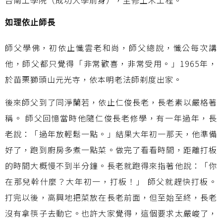
如理依止師長
師父學佛，初依止懺雲老和尚，師父總說，懺公每次講
他，師父都只覺得「非常歡喜，非常受用。」1965年，
於苗栗獅頭山元光寺，依本明老法師剃度出家。
後來師父到了同淨蘭若，依止仁俊長老，長老素以嚴格著
稱。 師父回憶當時他隨仁俊長老修學，有一年過年，長
老說：「過年放輕鬆一點。」結果大年初一那天，他準備
好了，跑到廚房多煮一點菜。做完了看看時間，距離打板
的時間大概慢不到半分鐘。長老就跑得來指著他說：「你
在那兒幹什麼？大年初一，打板！」 師父就趕快打板。
打完以後，高興地把菜放在長老前面，但至始至終，長老
沒有拿筷子去動它。也許大家覺得，這個要求太嚴峻了，