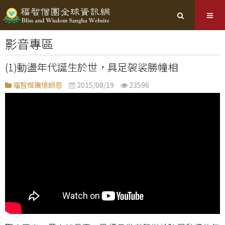
影音專區
(1)動盪年代誕生於世，具足袈裟勝幢相
福智僧團憶師恩
2015/08/19
23596