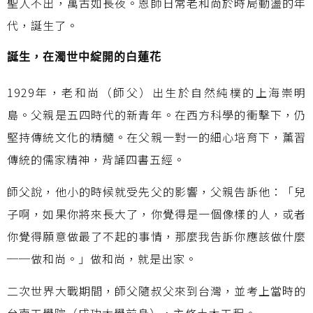
聖人不出，萬古如長夜。恩師日常老和尚於時局動盪的年
代，誕生了。
誕生，在濁世中綻開的白蓮花
1929年，老和尚（師父）出生於自然純樸的上海崇明
島。父親是五四時代的新青年。在西方科學的衝擊下，仍
堅持傳統文化的精髓。在父親一對一的細心培育下，薰習
傳統的儒家精神，背誦四書五經。
師父說，他小的時候就受先父的影響，父親告訴他：「兒
子啊，如果你將來長大了，你覺得是一個像樣的人，或者
你覺得願意做最了不起的事情，那麼我告訴你應該做什麼
──做和尚。」做和尚，就是出家。
二次世界大戰期間，師父隨叔父來到台灣，並考上當時的
台南工學院（成功大學前身），主修土木工程。