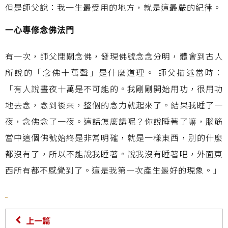
但是師父說：我一生最受用的地方，就是這最嚴的紀律。
一心專修念佛法門
有一次，師父閉關念佛，發現佛號念念分明，體會到古人
所說的「念佛十萬聲」是什麼道理。 師父描述當時：
「有人說晝夜十萬是不可能的。我剛剛開始用功，很用功
地去念，念到後來，整個的念力就起來了。結果我睡了一
夜，念佛念了一夜。這話怎麼講呢？你說睡著了嘛，腦筋
當中這個佛號始終是非常明確，就是一樣東西，別的什麼
都沒有了，所以不能說我睡著。說我沒有睡著吧，外面東
西所有都不感覺到了。這是我第一次產生最好的現象。」
上一篇