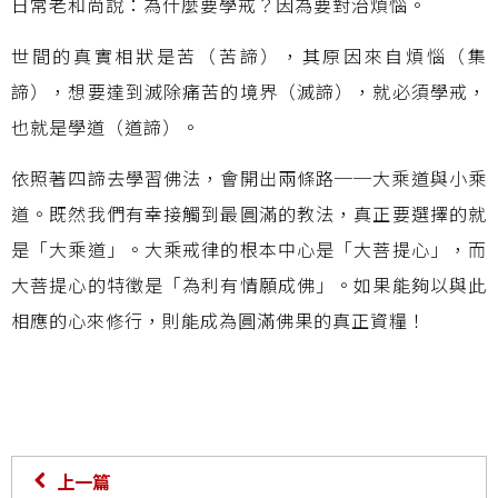
日常老和尚說：為什麼要學戒？因為要對治煩惱。
世間的真實相狀是苦（苦諦），其原因來自煩惱（集
諦），想要達到滅除痛苦的境界（滅諦），就必須學戒，
也就是學道（道諦）。
依照著四諦去學習佛法，會開出兩條路──大乘道與小乘
道。既然我們有幸接觸到最圓滿的教法，真正要選擇的就
是「大乘道」。大乘戒律的根本中心是「大菩提心」，而
大菩提心的特徵是「為利有情願成佛」。如果能夠以與此
相應的心來修行，則能成為圓滿佛果的真正資糧！
上一篇