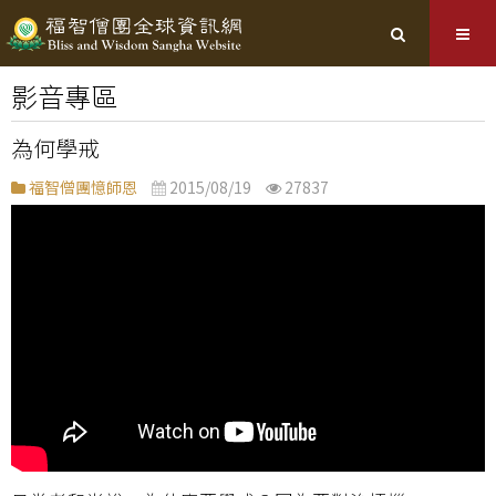
影音專區
為何學戒
福智僧團憶師恩
2015/08/19
27837