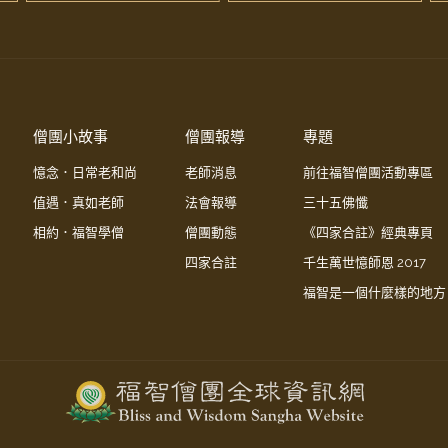
僧團小故事
僧團報導
專題
憶念．日常老和尚
老師消息
前往福智僧團活動專區
值遇．真如老師
法會報導
三十五佛懺
相約．福智學僧
僧團動態
《四家合註》經典專頁
四家合註
千生萬世憶師恩 2017
福智是一個什麼樣的地方