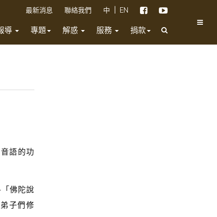
|
最新消息
聯絡我們
中
EN
報導
專題
解惑
服務
捐款
韻音語的功
—
「佛陀說
勵弟子們修