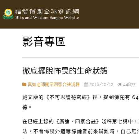
影音專區
徹底擺脫怖畏的生命狀態
真如老師開示四家合註淺釋
2016/10/12
44877
藏文版的《不可思議祕密經》裡，提到佛陀有 64
德。
在已經上線的《廣論．四家合註》淺釋
第七講中，
法，不會怖畏外道等諍論者前來辯難時，自己無