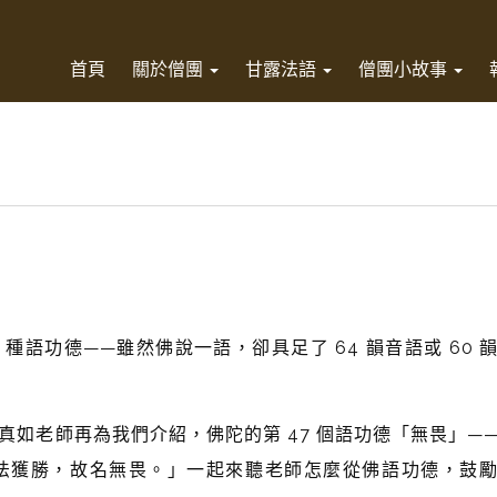
首頁
關於僧團
甘露法語
僧團小故事
 種語功德
——
雖然佛說一語，卻具足了 64 韻音語或 60 
真如老師再為我們介紹，佛陀的第 47 個語功德「無畏」
—
法獲勝，故名無畏。」一起來聽老師怎麼從佛語功德，鼓