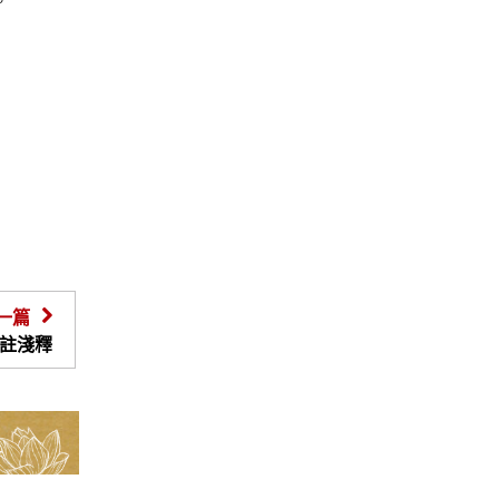
。
一篇
註淺釋