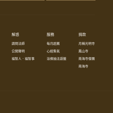
解惑
服務
捐款
請問法師
每月超薦
月稱光明寺
公開聲明
心經集氣
鳳山寺
福智人．福智事
浴佛抽法語籤
南海寺僧團
南海寺