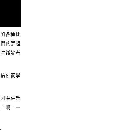
參加各種比
我們的夢裡
一些辯論者
於信佛而學
。因為佛教
現：啊！一