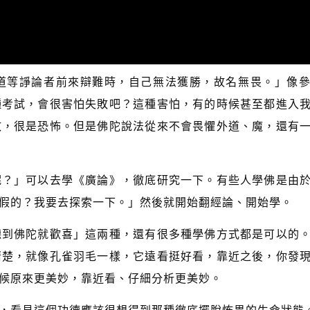
道等諍論者前來辯難時，自己無法獲勝，故名無畏。」像
種考試，會很害怕失敗吧？這種害怕，有的時候甚至都進入
敗，很是恐怖。但是佛陀說法從來不會畏懼外道、魔，還有
呢？」可以去學《廣論》，徹底研究一下。有些人學佛是由
假的？我要去探索一下。」然後就開始翻經論、開始學。
聽到佛陀就歡喜」這兩種，還有很多種學佛方式都是可以的
清楚，就像孔雀羽毛一樣，它遠看挺好看，靠近之後，你發
候原來更美妙，靠近看、仔細分析更美妙。