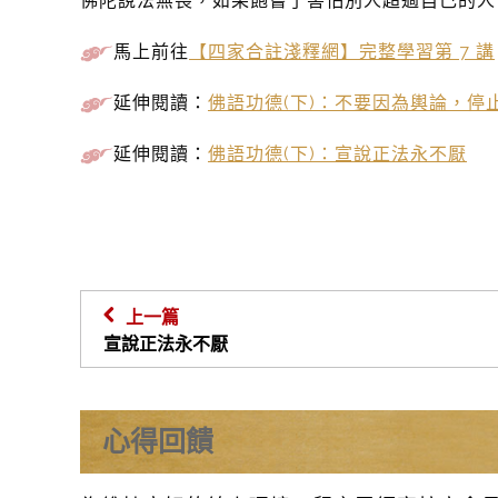
佛陀說法無畏，如果飽嘗了害怕別人超過自己的人
馬上前往
【四家合註淺釋網】完整學習第 7 講
延伸閱讀：
佛語功德(下)：不要因為輿論，停
延伸閱讀：
佛語功德(下)：宣說正法永不厭
上一篇
宣說正法永不厭
心得回饋