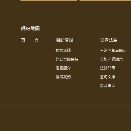
網站地圖
首 頁
關於僧團
甘露法語
福智導師
日常老和尚開示
比丘僧團住持
真如老師開示
僧團簡介
法師開示
聯絡我們
慧海文庫
影音專區