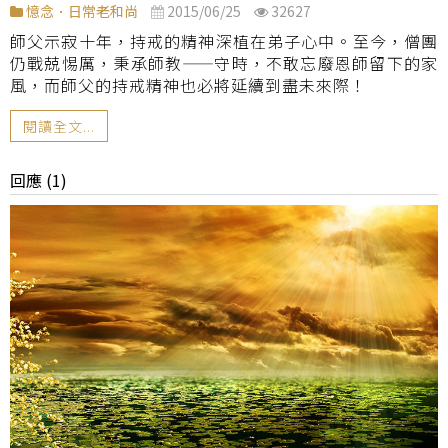
憶念．日常老和尚
2015/06/25
32627
師父示寂十年，持戒的精神深植在弟子心中。至今，僧團
仍戰兢惕厲，秉承師教
——
守時，不敢忘廢恩師留下的家
風，而師父的持戒精神也必將延續到盡未來際！
閱讀全文...
回應 (1)