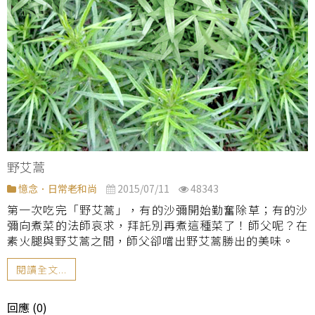
野艾蒿
憶念．日常老和尚
2015/07/11
48343
第一次吃完「野艾蒿」，有的沙彌開始勤奮除草；有的沙
彌向煮菜的法師哀求，拜託別再煮這種菜了！師父呢？在
素火腿與野艾蒿之間，師父卻嚐出野艾蒿勝出的美味。
閱讀全文...
回應 (0)