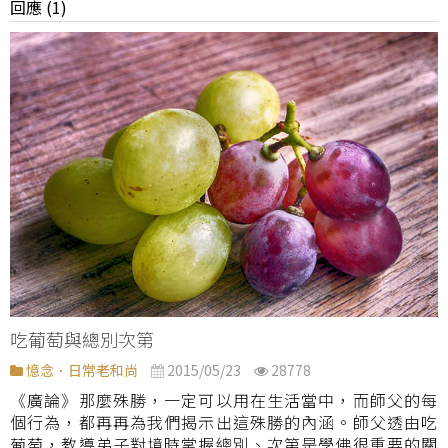
回應 (1)
吃葡萄與總別次第
憶念．日常老和尚
2015/05/23
28778
《廣論》那麼殊勝，一定可以用在生活當中，而師父的每
個行為，都再再為我們揭示出這殊勝的內涵。師父透由吃
葡萄，教導弟子對境時掌握總別、次第是學佛很重要的關