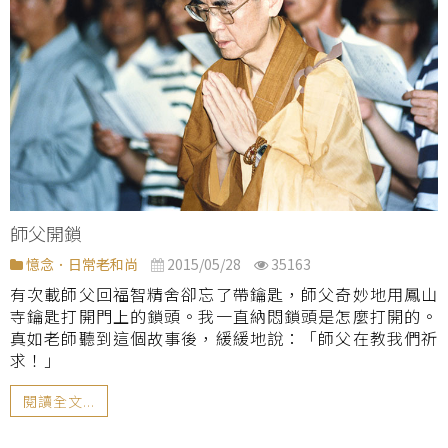
師父開鎖
憶念．日常老和尚
2015/05/28
35163
有次載師父回福智精舍卻忘了帶鑰匙，師父奇妙地用鳳山
寺鑰匙打開門上的鎖頭。我一直納悶鎖頭是怎麼打開的。
真如老師聽到這個故事後，緩緩地說：「師父在教我們祈
求！」
閱讀全文...