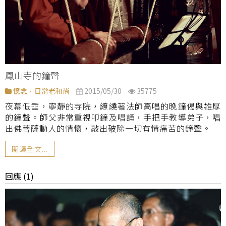
鳳山寺的鐘聲
憶念．日常老和尚
2015/05/30
35775
夜幕低垂，寧靜的寺院，繚繞著法師高唱的晚鐘偈與雄厚
的鐘聲。師父非常重視叩鐘及唱誦，手把手教導弟子，唱
出佛菩薩動人的情懷，敲出破除一切有情痛苦的鐘聲。
閱讀全文...
回應 (1)