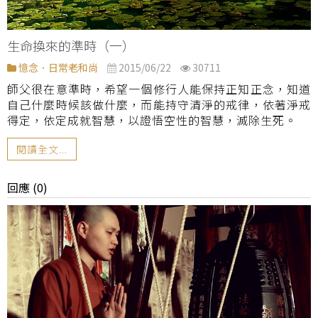
生命換來的準時（一）
憶念．日常老和尚
2015/06/22
30711
師父很在意準時，希望一個修行人能保持正知正念，知道
自己什麼時候該做什麼，而能持守清淨的戒律，依著淨戒
得定，依定成就智慧，以證悟空性的智慧，滅除生死。
閱讀全文...
回應 (0)