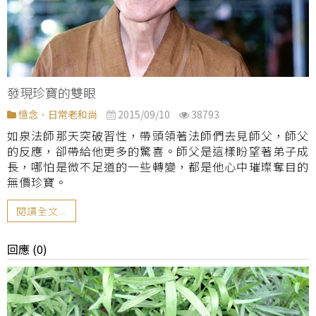
發現珍寶的雙眼
憶念．日常老和尚
2015/09/10
38793
如泉法師那天突破習性，帶頭領著法師們去見師父，師父
的反應，卻帶給他更多的驚喜。師父是這樣盼望著弟子成
長，哪怕是微不足道的一些轉變，都是他心中璀璨奪目的
無價珍寶。
閱讀全文...
回應 (0)