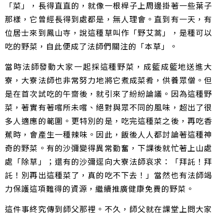
「菜」，長得直直的，就像一根桿子上周邊掛著一些葉子
那樣，它曾經長得到處都是，無人理會。直到有一天，有
位居士來到鳳山寺，說這種草叫作「野艾蒿」，是種可以
吃的野菜，自此便成了法師們關注的「本草」。
當時法師發動大家一起採這種野菜，成籃成籃地送進大
寮，大寮法師也非常努力地將它煮成菜肴，供養眾僧。但
是在首次試吃的午齋後，就引來了紛紛論議。因為這種野
菜，著實有著嚐所未嚐、絕對與眾不同的風味，超出了很
多人適應的範圍。更特別的是，吃完這種菜之後，再吃香
蕉時，會產生一種辣味。因此，飯後人人都討論著這種神
奇的野菜。有的沙彌變得異常勤奮，下課後就忙著上山處
處「除草」；還有的沙彌逕向大寮法師哀求：「拜託！拜
託！別再出這種菜了，真的吃不下去！」當然也有法師竭
力保護這項難得的資源，繼續推廣健康免費的野菜。
這件事終究傳到師父那裡。不久，師父就在課堂上問大家