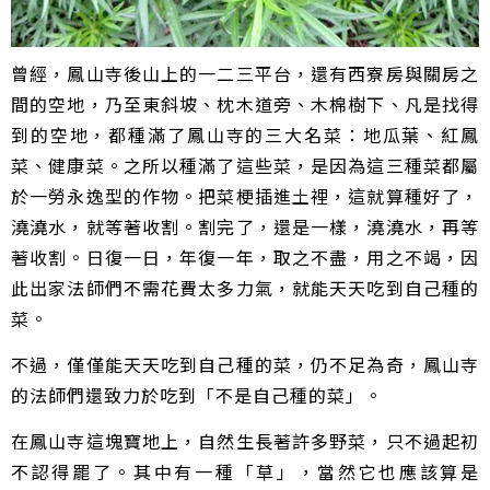
曾經，鳳山寺後山上的一二三平台，還有西寮房與關房之
間的空地，乃至東斜坡、枕木道旁、木棉樹下、凡是找得
到的空地，都種滿了鳳山寺的三大名菜：地瓜葉、紅鳳
菜、健康菜。之所以種滿了這些菜，是因為這三種菜都屬
於一勞永逸型的作物。把菜梗插進土裡，這就算種好了，
澆澆水，就等著收割。割完了，還是一樣，澆澆水，再等
著收割。日復一日，年復一年，取之不盡，用之不竭，因
此出家法師們不需花費太多力氣，就能天天吃到自己種的
菜。
不過，僅僅能天天吃到自己種的菜，仍不足為奇，鳳山寺
的法師們還致力於吃到「不是自己種的菜」。
在鳳山寺這塊寶地上，自然生長著許多野菜，只不過起初
不認得罷了。其中有一種「草」，當然它也應該算是