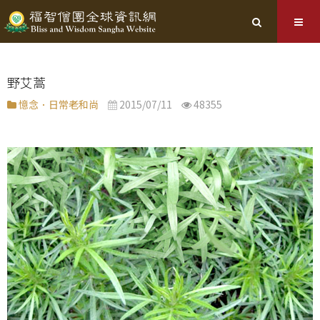
野艾蒿
憶念．日常老和尚
2015/07/11
48355