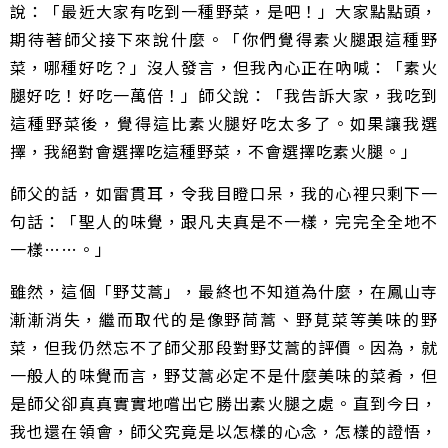
說：「最近大家有吃到一種野菜，是吧！」大家點點頭，
期待著師父接下來說什麼。「你們覺得素火腿跟這種野
菜，哪種好吃？」沒人發言，但我內心正在吶喊：「素火
腿好吃！好吃一萬倍！」師父說：「我告訴大家，我吃到
這種野菜後，覺得這比素火腿好吃太多了。如果讓我選
擇，我絕對會選擇吃這種野菜，不會選擇吃素火腿。」
師父的話，如雷貫耳，令我目瞪口呆，我的心裡只剩下一
句話：「聖人的味覺，跟凡夫真是不一樣，完完全全地不
一樣……。」
雖然，這個「野艾蒿」，最終也不知道為什麼，在鳳山寺
漸漸消失，繼而取代的是像野茼蒿、野莧菜等美味的野
菜，但我仍然忘不了師父那段對野艾蒿的評價。因為，就
一般人的味覺而言，野艾蒿必定不是什麼美味的菜肴，但
是師父卻真真實實地嚐出它勝出素火腿之處。直到今日，
我也還在領會，師父究竟是以怎樣的心念，怎樣的證悟，