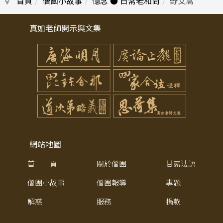
首頁
僧團小故事
憶念 ● 日常老和尚
野艾蒿
真如老師開示與文集
網站地圖
首 頁
關於僧團
甘露法語
僧團小故事
僧團報導
專題
解惑
服務
捐款