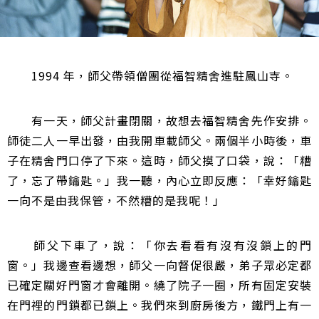
1994 年，師父帶領僧團從福智精舍進駐鳳山寺。
有一天，師父計畫閉關，故想去福智精舍先作安排。
師徒二人一早出發，由我開車載師父。兩個半小時後，車
子在精舍門口停了下來。這時，師父摸了口袋，說：「糟
了，忘了帶鑰匙。」我一聽，內心立即反應：「幸好鑰匙
一向不是由我保管，不然糟的是我呢！」
師父下車了，說：「你去看看有沒有沒鎖上的門
窗。」我邊查看邊想，師父一向督促很嚴，弟子眾必定都
已確定關好門窗才會離開。繞了院子一圈，所有固定安裝
在門裡的門鎖都已鎖上。我們來到廚房後方，鐵門上有一