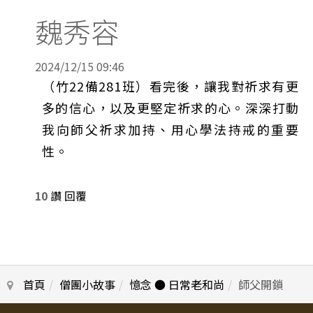
魏秀容
2024/12/15 09:46
（竹22備281班）看完後，讓我對祈求有更
多的信心，以及更堅定祈求的心。深深打動
我向師父祈求加持、用心學法持戒的重要
性。
10
讚
回覆
首頁
僧團小故事
憶念 ● 日常老和尚
師父開鎖