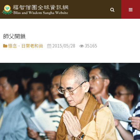
師父開鎖
憶念．日常老和尚
2015/05/28
35165