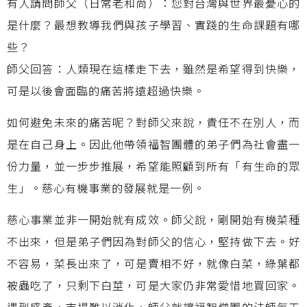
有人請問師父（日常老和尚）：您對台灣與世界最憂心的
是什麼？最想教導我們與孩子學習、實踐的生命課題有哪
些？
師父回答：人類現在這樣走下去，雖然是希望得到快樂，
可是以後會面臨的痛苦將遠超過快樂。
如何避免未來的痛苦呢？對師父來說，責任不在別人，而
是在自己身上。因此他帶領福智團體的弟子們為社會盡一
份力量，並一步步推展，希望能照顧到所有「有生命的眾
生」。慈心有機事業的發展就是一例。
慈心事業並非一開始就有成效。師父說，剛開始有機菜種
不出來，但是弟子們因為對師父的信心，堅持做下去。好
不容易，菜長出來了，可是賣相不好，就像白菜，綠葉都
被蟲吃了，只剩下白莖，可是大家仍非常愛惜地買回家。
遇到盛產，市場難以消化，師父就讓福智僧團的法師每天