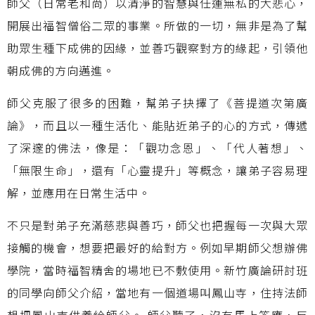
師父（日常老和尚）以清淨的智慧與任運無私的大悲心，
開展出福智僧俗二眾的事業。所做的一切，無非是為了幫
助眾生種下成佛的因緣，並善巧觀察對方的緣起，引領他
朝成佛的方向邁進。
師父克服了很多的困難，幫弟子抉擇了《菩提道次第廣
論》，而且以一種生活化、能貼近弟子的心的方式，傳遞
了深邃的佛法，像是：「觀功念恩」、「代人著想」、
「無限生命」，還有「心靈提升」等概念，讓弟子容易理
解，並應用在日常生活中。
不只是對弟子充滿慈悲與善巧，師父也把握每一次與大眾
接觸的機會，想要把最好的給對方。例如早期師父想辦佛
學院，當時福智精舍的場地已不敷使用。新竹廣論研討班
的同學向師父介紹，當地有一個道場叫鳳山寺，住持法師
想把鳳山寺供養給師父。 師父聽了，沒有馬上答應，反