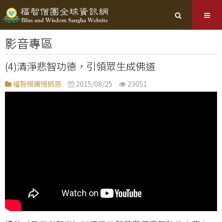
影音專區
(4)清淨悲智功德，引領眾生成佛道
福智僧團憶師恩
2015/08/25
23051