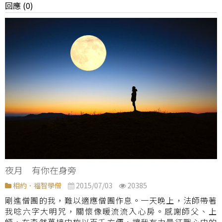
回應 (0)
夜月 有你在身旁
相約．福智學僧
2015/07/03
20385
剛進僧團的我，難以適應僧團作息。一天晚上，法師帶著
我唸六字大明咒，關懷像暖流流入心房。感謝師父、上
師，在森然萬境中施以百千方便，讓我有力量征戰心中的