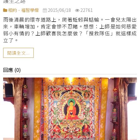
護生之路
相約．福智學僧
2015/06/18
22761
雨後清晨的環寺道路上，爬著蚯蚓與蛞蝓。一會兒太陽出
來，車輛增加，肯定會慘不忍睹。想想：上師是如何慈愛
弱小有情的？上師歡喜我怎麼做？「搜救隊伍」就這樣成
立了。
閱讀全文...
回應 (0)