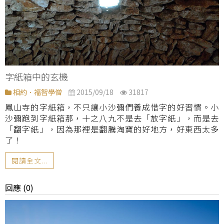
字紙箱中的玄機
相約．福智學僧
2015/09/18
31817
鳳山寺的字紙箱，不只讓小沙彌們養成惜字的好習慣。小
沙彌跑到字紙箱那，十之八九不是去「放字紙」，而是去
「翻字紙」，因為那裡是翻騰淘寶的好地方，好東西太多
了！
閱讀全文...
回應 (0)