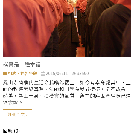
樸實是一種幸福
相約．福智學僧
2015/06/11
33590
鳳山寺簡樸的生活令我嘆為觀止，如今有幸身處其中，上
師的教導縈繞耳畔，法師和同學為我做榜樣。雖不故染自
然薰，薰上一身幸福樸實的氣質，舊有的塵世牽絆多已煙
消雲散。
閱讀全文...
回應 (0)