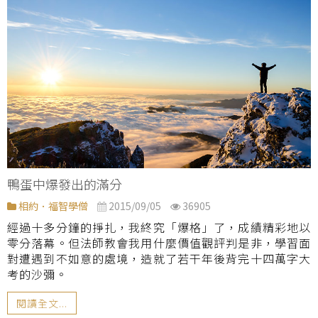
鴨蛋中爆發出的滿分
相約．福智學僧
2015/09/05
36905
經過十多分鐘的掙扎，我終究「爆格」了，成績精彩地以
零分落幕。但法師教會我用什麼價值觀評判是非，學習面
對遭遇到不如意的處境，造就了若干年後背完十四萬字大
考的沙彌。
閱讀全文...