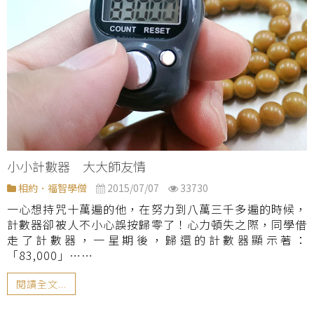
小小計數器 大大師友情
相約．福智學僧
2015/07/07
33730
一心想持咒十萬遍的他，在努力到八萬三千多遍的時候，
計數器卻被人不小心誤按歸零了！心力頓失之際，同學借
走了計數器，一星期後，歸還的計數器顯示著：
「83,000」……
閱讀全文...