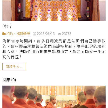
付出
相約．福智學僧
2015/06/13
23788
為節省寺院開銷，許多日用資具都是法師們自己動手做
的，這些製品承載著法師們為護持梵剎，胼手胝足的精神
和心意。法師們用行動來守護鳳山寺，就如同師父一生示
現的行誼！
閱讀全文...
回應 (0)