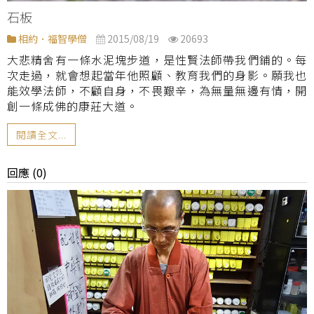
石板
相約．福智學僧
2015/08/19
20693
大悲精舍有一條水泥塊步道，是性賢法師帶我們鋪的。每
次走過，就會想起當年他照顧、教育我們的身影。願我也
能效學法師，不顧自身，不畏艱辛，為無量無邊有情，開
創一條成佛的康莊大道。
閱讀全文...
回應 (0)