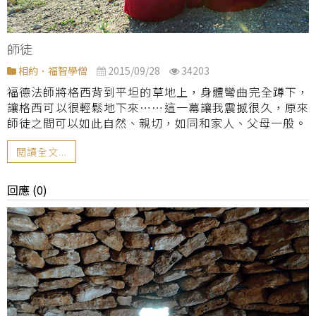
師徒
相約．福智學僧
2015/09/28
34203
福德法師將格西背到平坦的草地上，身體彎曲完全蹲下，
讓格西可以很輕鬆地下來……這一幕讓我震撼很久，原來
師徒之間可以如此自然、親切，如同和家人、父母一般。
閱讀全文...
回應 (0)