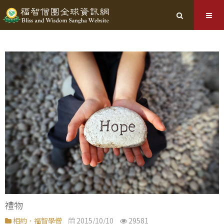
禮物
相約．福智學僧
2015/10/10
29581