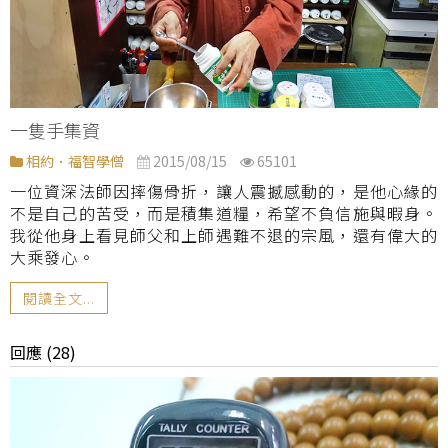
一隻手集資
相約．福智學僧
2015/08/15
65101
一位資深法師因摔傷骨折，讓人震撼感動的，是他心緣的
不是自己的苦受，而是積集道糧，希望不負信施與暇身。
我從他身上看見師父和上師遇難不退的宗風，還有偉大的
大乘發心。
閱讀全文...
回應 (28)