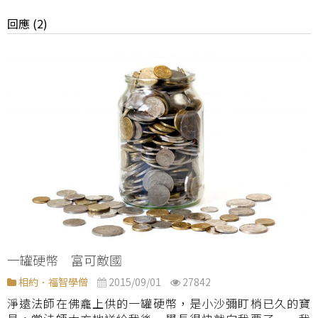
回應 (2)
一罐硬幣 富可敵國
相約．福智學僧
2015/09/01
27842
淨遠法師在佛龕上供的一罐硬幣，是小沙彌盯梢已久的寶