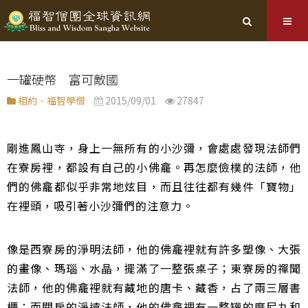
一罐硬幣 富可敵國
相約．福智學僧
2015/09/01
27847
剛進鳳山寺，身上一無所有的小沙彌，會處處發現法師們
在寮房裡，都設有自己的小佛龕。再怎麼儉樸的法師，他
們的佛龕都似乎非常地炫目，而且往往都有幾件「寶物」
在裡頭，吸引著小沙彌們的注意力。
像是西寮房的淨明法師，他的佛龕裡就有許多塑像、大張
的畫像、瑪瑙、水晶，擺滿了一整張桌子；東寮房的禪聞
法師，他的佛龕裡就有藏地的唐卡、藏香，占了兩三層書
櫃；而關房的淨遠法師，他的佛龕裡有一整罐的摩尼丸和