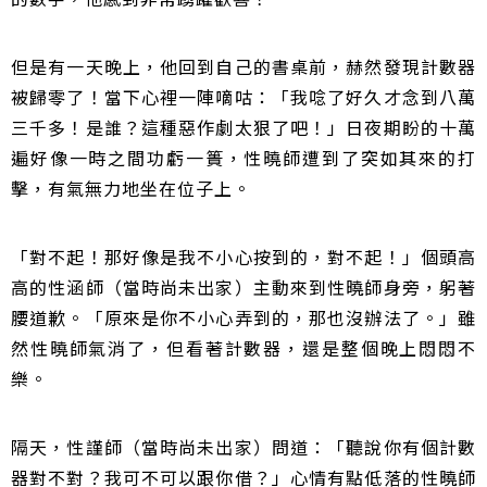
但是有一天晚上，他回到自己的書桌前，赫然發現計數器
被歸零了！當下心裡一陣嘀咕：「我唸了好久才念到八萬
三千多！是誰？這種惡作劇太狠了吧！」日夜期盼的十萬
遍好像一時之間功虧一簣，性曉師遭到了突如其來的打
擊，有氣無力地坐在位子上。
「對不起！那好像是我不小心按到的，對不起！」個頭高
高的性涵師（當時尚未出家）主動來到性曉師身旁，躬著
腰道歉。「原來是你不小心弄到的，那也沒辦法了。」雖
然性曉師氣消了，但看著計數器，還是整個晚上悶悶不
樂。
隔天，性謹師（當時尚未出家）問道：「聽說你有個計數
器對不對？我可不可以跟你借？」心情有點低落的性曉師