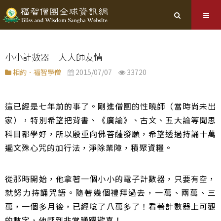
小小計數器 大大師友情
相約．福智學僧
2015/07/07
33720
這已經是七年前的事了。剛進僧團的性曉師（當時尚未出
家），特別希望把背書、《廣論》、古文、五大論等聞思
科目都學好，所以殷重向佛菩薩發願，希望透過持誦十萬
遍文殊心咒的加行法，淨除業障，積聚資糧。
從那時開始，他拿著一個小小的電子計數器，只要有空，
就努力持誦咒語。隨著幾個禮拜過去，一萬、兩萬、三
萬，一個多月後，已經唸了八萬多了！看著計數器上可觀
的數字，他感到非常踴躍歡喜！