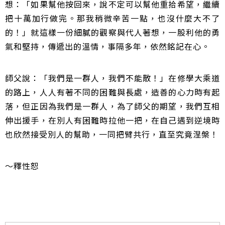
想：「如果幫他按回來，說不定可以幫他重拾希望，繼續
把十萬加行做完。那我稍微辛苦一點，也沒什麼大不了
的！」就這樣一份細膩的觀察與代人著想，一股利他的勇
氣和堅持，傳遞出的溫情，事隔多年，依然銘記在心。
師父說：「我們是一群人，我們不能散！」在修學大乘道
的路上，人人有著不同的困難與長處，造善的心力時有起
落，但正因為我們是一群人，為了師父的期望，我們互相
伸出援手，在別人有困難時拉他一把，在自己遇到逆境時
也欣然接受別人的幫助，一同把臂共行，直至究竟涅槃！
～釋性恕