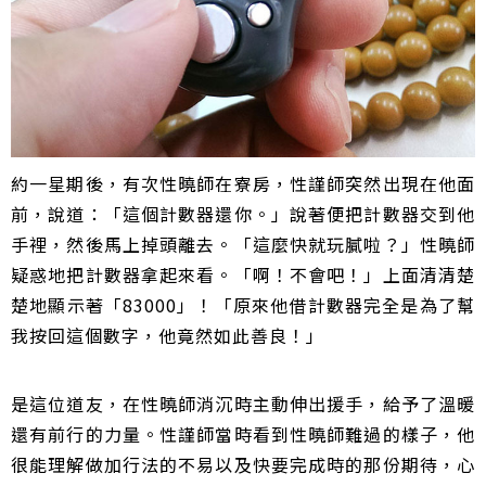
約一星期後，有次性曉師在寮房，性謹師突然出現在他面
前，說道：「這個計數器還你。」說著便把計數器交到他
手裡，然後馬上掉頭離去。「這麼快就玩膩啦？」性曉師
疑惑地把計數器拿起來看。「啊！不會吧！」上面清清楚
楚地顯示著「83000」！「原來他借計數器完全是為了幫
我按回這個數字，他竟然如此善良！」
是這位道友，在性曉師消沉時主動伸出援手，給予了溫暖
還有前行的力量。性謹師當時看到性曉師難過的樣子，他
很能理解做加行法的不易以及快要完成時的那份期待，心