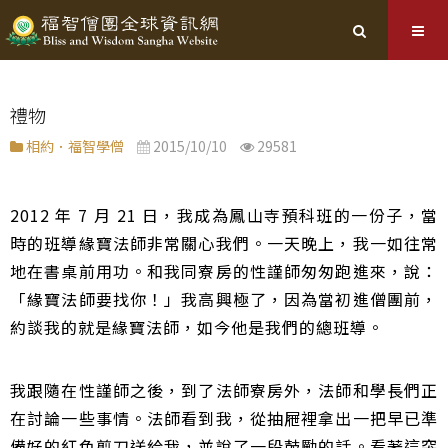
禮物
相約．福智學僧
2015/10/10
29581
2012 年 7 月 21 日，我成為鳳山寺預科班的一份子，當
時的班導緣寶法師非常關心我們。一天晚上，我一如往常
地在書桌前用功。和我同寮房的性謹師匆匆跑進來，說：
「緣寶法師要找你！」我高興極了，因為當初進僧團前，
約談我的就是緣寶法師，如今他是我們的總班導。
我跟隨在性謹師之後，到了法師寮房外，法師和學長們正
在討論一些事情。法師看到我，從抽屜裡拿出一把早已準
備好的紅色剪刀送給我，並說了一段鼓勵的話。看著這突