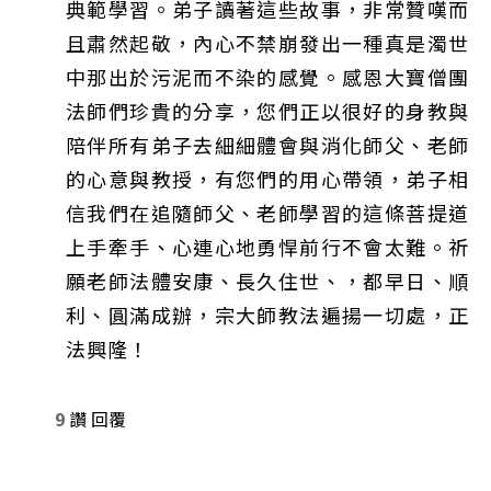
典範學習。弟子讀著這些故事，非常贊嘆而
且肅然起敬，內心不禁崩發出一種真是濁世
中那出於污泥而不染的感覺。感恩大寶僧團
法師們珍貴的分享，您們正以很好的身教與
陪伴所有弟子去細細體會與消化師父、老師
的心意與教授，有您們的用心帶領，弟子相
信我們在追隨師父、老師學習的這條菩提道
上手牽手、心連心地勇悍前行不會太難。祈
願老師法體安康、長久住世、，都早日、順
利、圓滿成辦，宗大師教法遍揚一切處，正
法興隆！
9
讚
回覆