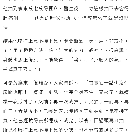
他抽到後來咳嗽咳得要命，醫生說：「你這樣抽下去會得
肺癌啊……」他有的時候也想戒，但菸癮來了就是沒辦
法。
結果他咳得上氣不接下氣，像要斷氣一樣，這下非戒不可
了。用了種種方法，花了好大的氣力，戒掉了，很高興！
身體也馬上復原了。他覺得：「唉，花了那麼大的氣力，
戒掉真不容易。」
可是菸癮來了很難受，人家告訴他：「其實抽一點也沒什
麼關係嘛！」這樣一引誘，他完全擋不住，又來了。就這
樣一次戒掉了，又抽；再一次戒掉了，又抽；一而再，再
而三，弄到後來，已經是家常便飯。等到抽到上氣不接下
氣，他已經曉得去哪裡戒，戒完了以後，回過頭再來抽。
所以不曉得上氣不接下氣多少次，也不曉得戒過多少次，