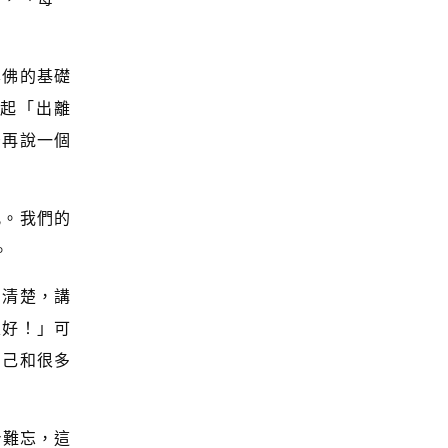
學佛的基礎
起「出離
後再說一個
此。我們的
。
常清楚，講
很好！」可
自己和很多
身難忘，這