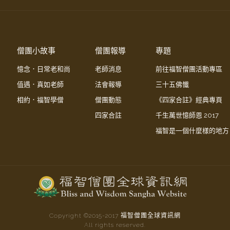
僧團小故事
僧團報導
專題
憶念．日常老和尚
老師消息
前往福智僧團活動專區
值遇．真如老師
法會報導
三十五佛懺
相約．福智學僧
僧團動態
《四家合註》經典專頁
四家合註
千生萬世憶師恩 2017
福智是一個什麼樣的地方
Copyright ©2015-
2017
福智僧團全球資訊網
All rights reserved.