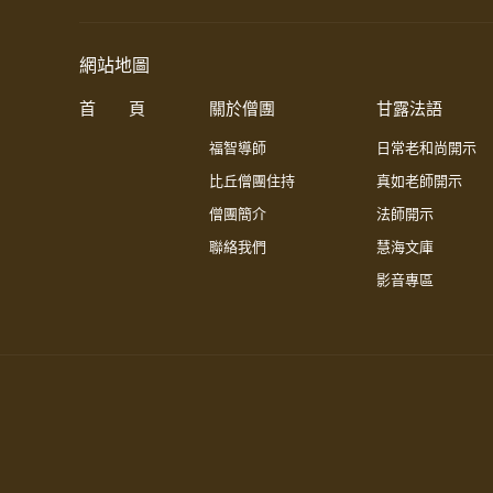
網站地圖
首 頁
關於僧團
甘露法語
福智導師
日常老和尚開示
比丘僧團住持
真如老師開示
僧團簡介
法師開示
聯絡我們
慧海文庫
影音專區