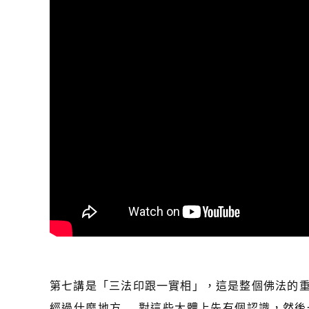
第七講是「三法印跟一實相」，這是整個佛法的
經過什麼地方......對這些大體上先有個認識