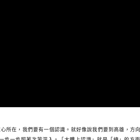
重心所在，我們要有一個認識。就好像說我們要到高雄，方
，然後一步一步照著次第深入。「大體上認識」就是「總」的方