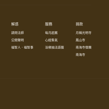
解惑
服務
捐款
請問法師
每月超薦
月稱光明寺
公開聲明
心經集氣
鳳山寺
福智人．福智事
浴佛抽法語籤
南海寺僧團
南海寺