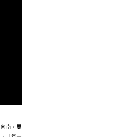
向向南，要
面，「每一