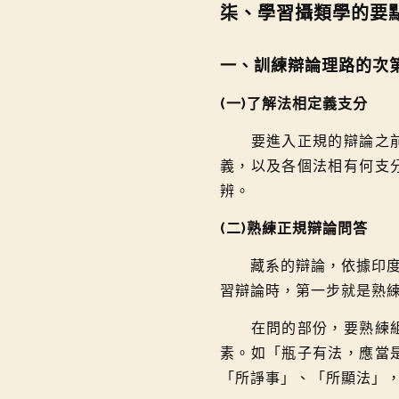
柒、學習攝類學的要
一、訓練辯論理路的次
(一)了解法相定義支分
要進入正規的辯論之前，
義，以及各個法相有何支
辨。
(二)熟練正規辯論問答
藏系的辯論，依據印度的
習辯論時，第一步就是熟
在問的部份，要熟練組織
素。如「瓶子有法，應當
「所諍事」、「所顯法」