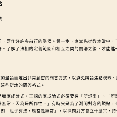
點
第
要作好許多前行的準備。第一步，應當先從教本當中，
分。了解了法相的定義範圍和相互之間的關聯之後，才能進
量論而定出非常嚴密的問答方式，以避免辯論焦點模糊、
練這些辯論的問答格式。
應成論式，正規的應成論式必須要有「所諍事」、「所
是無常，因為是所作性。」有時只是為了測問對方的觀點，
，如「瓶子有法，應當是無常」，以探問對方會立什麼宗，持