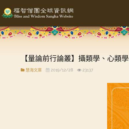
【量論前行論叢】攝類學、心類學
慧海文庫
2019/12/28
23137