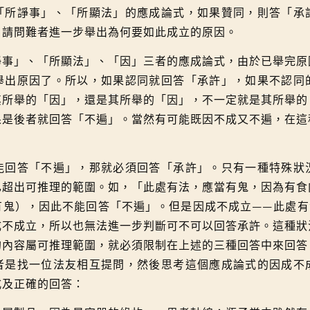
諍事」、「所顯法」的應成論式，如果贊同，則答「承
，請問難者進一步舉出為何要如此成立的原因。
」、「所顯法」、「因」三者的應成論式，由於已舉完原
舉出原因了。所以，如果認同就回答「承許」，如果不認同
其所舉的「因」，還是其所舉的「因」，不一定就是其所舉的
果是後者就回答「不遍」。當然有可能既因不成又不遍，在這
答「不遍」，那就必須回答「承許」。只有一種特殊狀
已超出可推理的範圍。如，「此處有法，應當有鬼，因為有食
有鬼），因此不能回答「不遍」。但是因成不成立
——
此處有
成不成立，所以也無法進一步判斷可不可以回答承許。這種狀
的內容屬可推理範圍，就必須限制在上述的三種回答中來回答
者是找一位法友相互提問，然後思考這個應成論式的因成不
式及正確的回答：