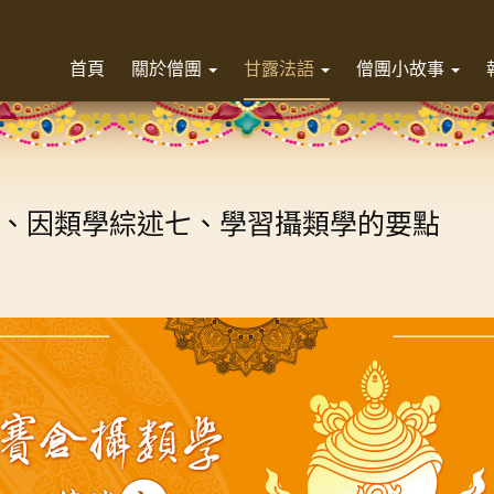
首頁
關於僧團
甘露法語
僧團小故事
、因類學綜述七、學習攝類學的要點