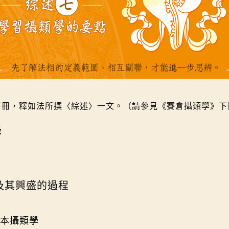
冊，釋如法所撰〈綜述〉一文。（請參見《賽倉攝類學》下冊第 
錄
及其興盛的過程
本攝類學