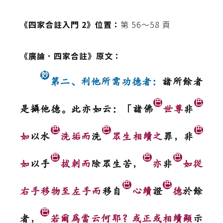
《四家合註入門 2》位置：
第 56～58 頁
《廣論．四家合註》原文：
妙
第二、利他所需功德者：
諸所餘者
巴
巴
是攝他德。此亦如云：「諸佛
世尊
非
巴
巴
巴
如
以水
洗垢而
洗
眾生相續之
罪，非
巴
巴
巴
如
以手
拔刺而
除眾生苦，
亦
非
如從
巴
巴
右手移物至左手而
移自
心續
證
德
於餘
巴
者，
若爾為當云何耶？或正或相續顯
示