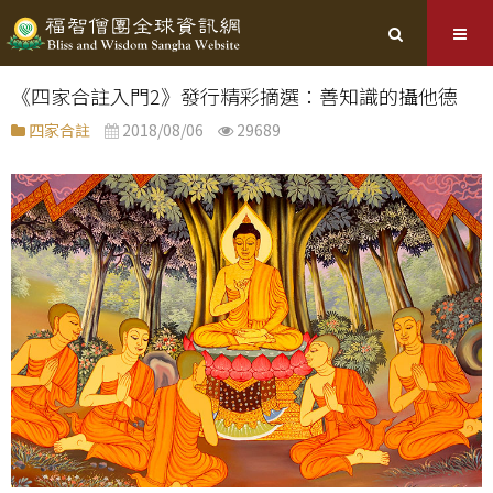
《四家合註入門2》發行精彩摘選：善知識的攝他德
四家合註
2018/08/06
29689