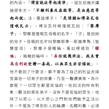
的內涵。「
」，這在前幾天講
謂宣說法等起清淨
過很多次。「
不顧利養及恭敬等，是由慈悲等
」法，要這樣子！「
起而說
是須猶如博朵瓦告
」，博朵瓦呼喚慬哦瓦說：「
慬哦瓦云
黎摩
」，黎摩是慬哦瓦母親的名字，「子」是說她
子
的兒子。母親的名字叫黎摩耶準—耶謝準瑪（智
慧度母），黎摩子是暱稱，箋註裡提到「
暱
」，親暱的稱呼。「
喚
吾
任說幾許法，我未曾
」，
為自利故
受讚一善哉，以無眾生非苦惱故
他不管說了什麼法，都不曾為了自己的利益去接
受其他一切弟子的供養，乃至一聲讚美等。為什
麼呢？一切眾生都是苦惱的，他說法的所有對
象，聽法的那些弟子，沒有不是苦惱的眾生，他
除了以悲心、以大悲心之門對他們施予正法以
外，不是為了得到別人的稱讚、名聞利養，必須