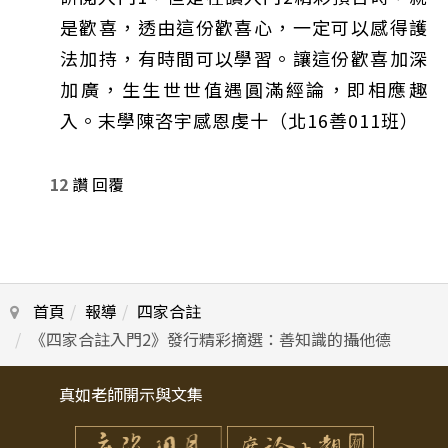
是歡喜，透由這份歡喜心，一定可以感得護
法加持，有時間可以學習。讓這份歡喜加深
加廣，生生世世值遇圓滿經論，即相應趣
入。末學陳咨宇感恩虔十（北16善011班）
12
讚
回覆
首頁
報導
四家合註
《四家合註入門2》發行精彩摘選：善知識的攝他德
真如老師開示與文集