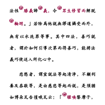
巴
巴
巴
法性
勝義
諦
義，
令
眾生修習而
解脫
巴
輪迴
。」若除為他說無謬道攝受而外，
無有以水洗罪等事。其中四法，善巧說
者，謂於如何引導次第而得善巧，能將法
義巧便送入所化心中。
悲愍者，謂宣說法等起清淨，不顧利
養及恭敬等，是由慈悲等起而說，是須猶
巴
如博朵瓦告慬哦瓦云：「
暱喚
黎摩子，