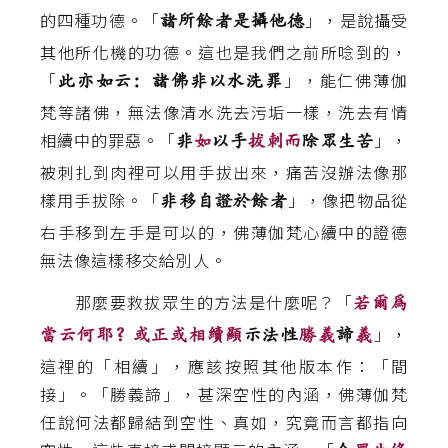
的四種功德。「
」，是說攝受
諸所餘者是攝他德
其他所化機的功德。這也是我們之前所唸到的，
「
」，能仁佛薄伽
此亦如云：諸佛非以水洗罪
梵等諸佛，無法像清水洗去污垢一樣，洗去有情
相續中的罪惡。「
」，
非
如
以手
拔刺而
除眾生苦
被刺扎到肉裡可以用手拔出來，痛苦沒辦法像那
樣用手拔除。「
」，像把物品從
非移自證於餘者
右手移到左手是可以的，佛薄伽梵心續中的證德
無法像這樣移交給別人。
那麼要救拔眾生的方法是什麼呢？「
若爾為
」，
當云何耶？或正或相續顯
示法性
勝義
諦
義
這裡的「相續」，應該按照其他版本作：「間
接」。「勝義諦」，甚深空性的內涵，佛薄伽梵
任說何法都歸結到空性、真如，究竟而言都指向