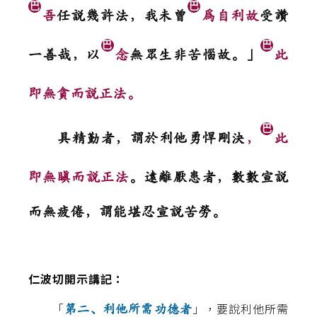
巴
巴
吾
任說幾許法，我未曾
為自利故
受讚
巴
巴
一善哉，以
念
無眾生非苦惱故。」
此
即無貪而說正法。
巴
具精勤者，謂於利他勇悍剛決
，
此
即無瞋而說正法
。遠離厭患者，數數宣說
而無疲倦，謂能堪忍宣說苦勞。
仁波切開示講記：
「
」，要說利他所需
第二、利他所需功德者