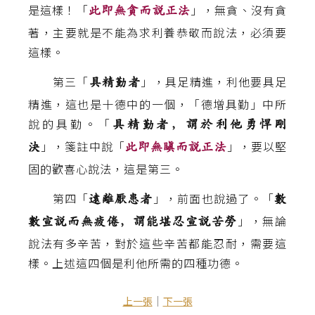
是這樣！「
」，無貪、沒有貪
此即無貪而說正法
著，主要就是不能為求利養恭敬而說法，必須要
這樣。
第三「
」，具足精進，利他要具足
具精勤者
精進，這也是十德中的一個，「德增具勤」中所
說的具勤。「
具精勤者，謂於利他勇悍剛
」，箋註中說「
」，要以堅
決
此即無瞋而說正法
固的歡喜心說法，這是第三。
第四「
」，前面也說過了。「
遠離厭患者
數
」，無論
數宣說而無疲倦，謂能堪忍宣說苦勞
說法有多辛苦，對於這些辛苦都能忍耐，需要這
樣。上述這四個是利他所需的四種功德。
｜
上一張
下一張