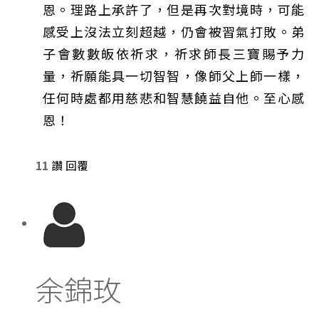
恩。理路上承許了，但是再次對境時，可能
感受上沒法立刻超越，仍會被習氣打敗。弟
子會數數皈依祈求，祈求師長三寶賜予力
量，祈願能具一切智智，像師父上師一樣，
任何時處都用慈悲和智慧饒益自他。至心感
恩！
11
讚
回覆
余錦玫