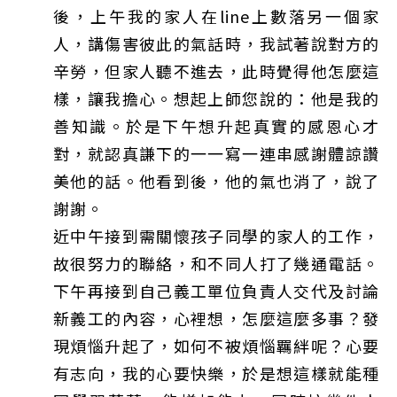
後，上午我的家人在line上數落另一個家
人，講傷害彼此的氣話時，我試著說對方的
辛勞，但家人聽不進去，此時覺得他怎麼這
樣，讓我擔心。想起上師您說的：他是我的
善知識。於是下午想升起真實的感恩心才
對，就認真謙下的一一寫一連串感謝體諒讚
美他的話。他看到後，他的氣也消了，說了
謝謝。
近中午接到需關懷孩子同學的家人的工作，
故很努力的聯絡，和不同人打了幾通電話。
下午再接到自己義工單位負責人交代及討論
新義工的內容，心裡想，怎麼這麼多事？發
現煩惱升起了，如何不被煩惱羈絆呢？心要
有志向，我的心要快樂，於是想這樣就能種