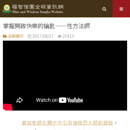
掌握開啟快樂的鑰匙——性方法師
法師開示
2017/08/17
25413
真如老師在開示中引到伽喀巴大師的語錄
，