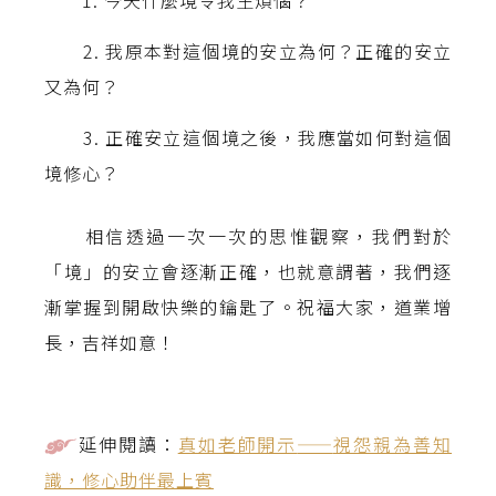
2. 我原本對這個境的安立為何？正確的安立
又為何？
3. 正確安立這個境之後，我應當如何對這個
境修心？
相信透過一次一次的思惟觀察，我們對於
「境」的安立會逐漸正確，也就意謂著，我們逐
漸掌握到開啟快樂的鑰匙了。祝福大家，道業增
長，吉祥如意！
延伸閱讀：
真如老師開示
——
視怨親為善知
識，修心助伴最上賓