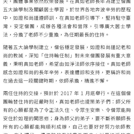
天，團體事業依然欣榮發展。在真如老師長年為建立僧團
五大論學制及關顧居士學習，於世界各地奔波辛勞的歷程
中，如證和尚謹遵師訓，在真如老師引導下，堅持駐守臺
灣，安定僧團，成辦各種法會和營隊，引導廣大居士學
法，分擔了老師不少重擔，為任期最長的住持。
隨著五大論學制建立，僧俗穩定發展，如證和尚謹記老和
尚的教誡，深知「住持輪任制」對未來僧團發展有重大意
義，秉明真如老師，希望由如淨法師依序接任。真如老師
感念如證和尚的長年辛勞，表達體諒和支持，更稱許和尚
在過去這一段關鍵時期，依師承擔，精進不懈。
兩任住持的交接，預計於 2017 年 1 月底舉行。在這個僧
團輪替住持的莊嚴時刻，真如老師也提策弟子們：師父所
有的心願都是為了令正法久住、令眾生安樂、令僧眾能夠
安住於如理的聞思修；身為師父的弟子，要不斷祈願師長
所有的心願都能夠順利成辦，自己也要好好努力依師教