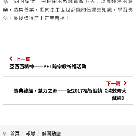
修，向內調伏，把佛陀的教誡貫徹下去；以最純淨的意
樂，造集善業，迴向生生世世都能夠值遇善知識，學習佛
法，最後證得無上正等菩提！
上一篇
亞西西精神——PEI 跨宗教祈福活動
下一篇
寶典藏經，慧力之源——記2017福智迎請《清敕修大
藏經》
首頁
報導
僧團動態