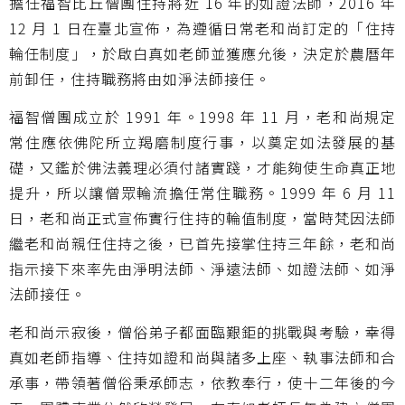
擔任福智比丘僧團住持將近 16 年的如證法師，2016 年
12 月 1 日在臺北宣佈，為遵循日常老和尚訂定的「住持
輪任制度」，於啟白真如老師並獲應允後，決定於農曆年
前卸任，住持職務將由如淨法師接任。
福智僧團成立於 1991 年。1998 年 11 月，老和尚規定
常住應依佛陀所立羯磨制度行事，以奠定如法發展的基
礎，又鑑於佛法義理必須付諸實踐，才能夠使生命真正地
提升，所以讓僧眾輪流擔任常住職務。1999 年 6 月 11
日，老和尚正式宣佈實行住持的輪值制度，當時梵因法師
繼老和尚親任住持之後，已首先接掌住持三年餘，老和尚
指示接下來率先由淨明法師、淨遠法師、如證法師、如淨
法師接任。
老和尚示寂後，僧俗弟子都面臨艱鉅的挑戰與考驗，幸得
真如老師指導、住持如證和尚與諸多上座、執事法師和合
承事，帶領著僧俗秉承師志，依教奉行，使十二年後的今