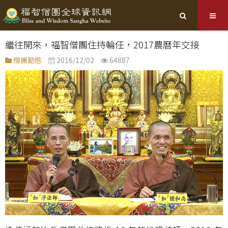
繼往開來，福智僧團住持輪任，2017農曆年交接
僧團動態
2016/12/02
64887