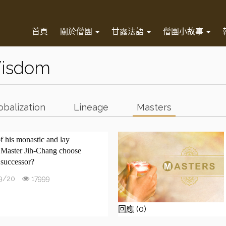
首頁
關於僧團
甘露法語
僧團小故事
Wisdom
obalization
Lineage
Masters
f his monastic and lay
e Master Jih-Chang choose
 successor?
9/20
17999
回應 (0)