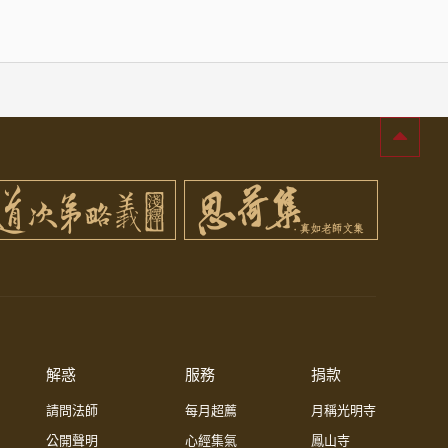
解惑
服務
捐款
請問法師
每月超薦
月稱光明寺
公開聲明
心經集氣
鳳山寺