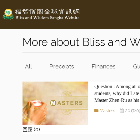
More about Bliss and 
All
Precepts
Finances
Gl
Among all o
students, why did Lat
Master Zhen-Ru as his
Masters
2017/0
回應 (0)