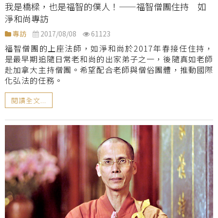
我是橋樑，也是福智的僕人！——福智僧團住持 如
淨和尚專訪
專訪
2017/08/08
61123
福智僧團的上座法師，如淨和尚於2017年春接任住持，
是最早期追隨日常老和尚的出家弟子之一，後隨真如老師
赴加拿大主持僧團。希望配合老師與僧俗團體，推動國際
化弘法的任務。
閱讀全文...