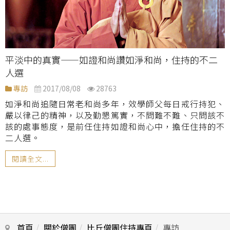
平淡中的真實——如證和尚讚如淨和尚，住持的不二
人選
專訪
2017/08/08
28763
如淨和尚追隨日常老和尚多年，效學師父每日戒行持犯、
嚴以律己的精神，以及勤懇篤實，不問難不難、只問該不
該的處事態度，是前任住持如證和尚心中，擔任住持的不
二人選。
閱讀全文...
首頁
關於僧團
比丘僧團住持專頁
專訪