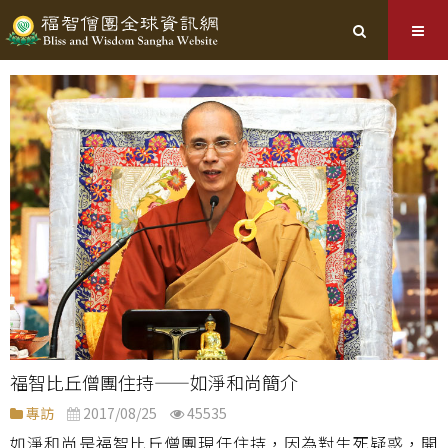
福智比丘僧團住持——如淨和尚簡介
專訪
2017/08/25
45535
如淨和尚是福智比丘僧團現任住持，因為對生死疑惑，開