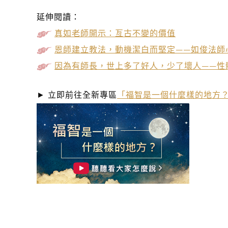
延伸閱讀：
真如老師開示：亙古不變的價值
恩師建立教法，動機潔白而堅定
——
如俊法師
因為有師長，世上多了好人，少了壞人
——
性
► 立即前往全新專區
「福智是一個什麼樣的地方