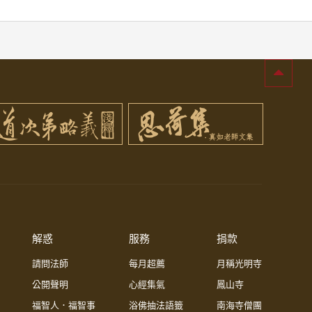
解惑
服務
捐款
請問法師
每月超薦
月稱光明寺
公開聲明
心經集氣
鳳山寺
福智人．福智事
浴佛抽法語籤
南海寺僧團