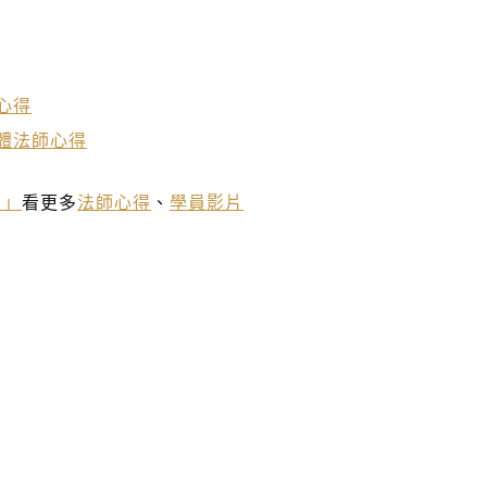
心得
體法師心得
？」
看更多
法師心得
、
學員影片