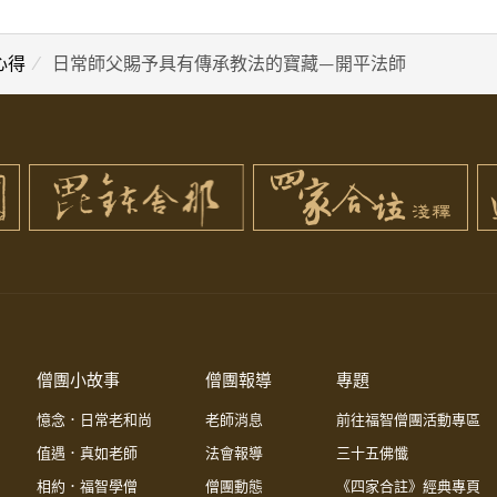
心得
日常師父賜予具有傳承教法的寶藏—開平法師
僧團小故事
僧團報導
專題
憶念．日常老和尚
老師消息
前往福智僧團活動專區
值遇．真如老師
法會報導
三十五佛懺
相約．福智學僧
僧團動態
《四家合註》經典專頁