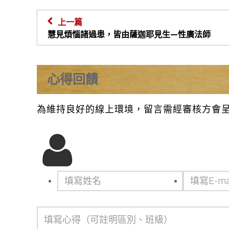
上一篇
慧見煩惱諸過患，皆由薩迦耶見生—性廣法師
心得回饋
為維持良好的線上環境，留言需經審核方會