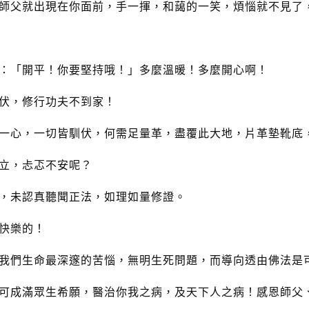
師父就出現在你面前，手一揮，和藹的一笑，煩惱就不見了
：「開平！你要堅持哦！」多麼溫暖！多麼開心啊！
伏，修行功夫不到家！
一心，一切皆馴伏，何需足量革，盡覆此大地，片革墊靴底
立，忐忑不安呢？
，未認真聽聞正法，如理如量修證。
快樂的！
我們生命最深邃的苦惱，無明生死問題，而導向透由佛法是
可成滿眾生希願，醫治你我之病，及天下人之病！感恩師父