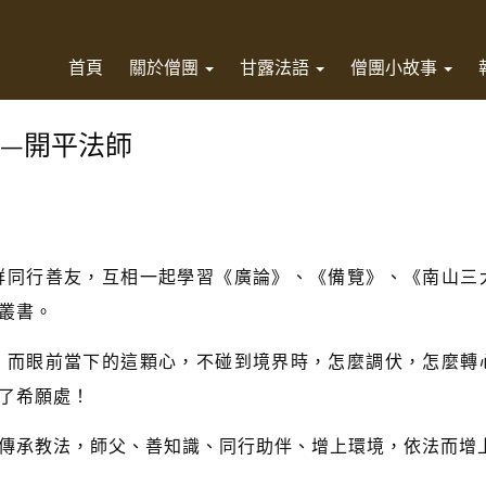
首頁
關於僧團
甘露法語
僧團小故事
—開平法師
群同行善友，互相一起學習《廣論》、《備覽》、《南山三
叢書。
！而眼前當下的這顆心，不碰到境界時，怎麼調伏，怎麼轉
了希願處！
傳承教法，師父、善知識、同行助伴、增上環境，依法而增