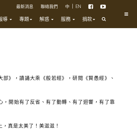
|
最新消息
聯絡我們
中
EN
報導
專題
解惑
服務
捐款
大部》，讀誦大乘《般若經》，研閱《賢愚經》、
心，開始有了反省、有了動轉、有了迴響，有了靠
上，真是太美了！美滋滋！