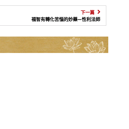
下一篇
福智有轉化苦惱的妙藥—性利法師