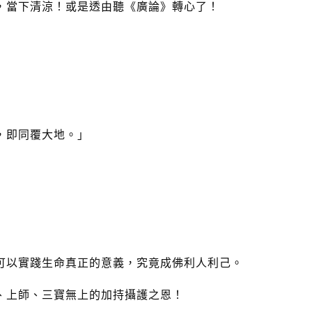
，當下清涼！或是透由聽《廣論》轉心了！
，即同覆大地。」
可以實踐生命真正的意義，究竟成佛利人利己。
、上師、三寶無上的加持攝護之恩！