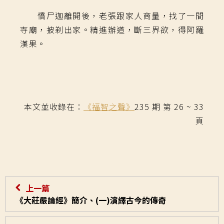
憍尸迦離開後，老張跟家人商量，找了一間
寺廟，披剃出家。精進辦道，斷三界欲，得阿羅
漢果。
本文並收錄在：
《福智之聲》
235 期 第 26 ~ 33
頁
上一篇
《大莊嚴論經》簡介、(一)演繹古今的傳奇