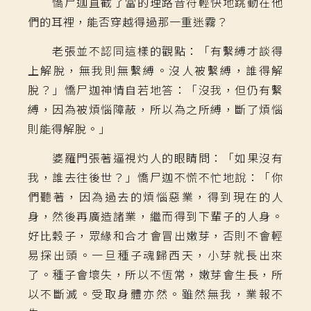
憍尸迦直截了當的理路音符輕快地跳動在他
們的耳裡，能否穿越得過那一重迷霧？
老張並不認同這樣的觀點：「有繫縛才談得
上解脫，無我則無繫縛。沒人被繫縛，誰得解
脫？」憍尸迦神情自若地答：「沒我，但仍有繫
縛，因為被煩惱障蔽，所以為之所縛，斷了煩惱
則能得解脫。」
婆羅門張著逼視灼人的眼睛問：「如果沒有
我，誰去往後世？」憍尸迦不慌不忙地說：「你
們聽著，因為過去的煩惱惡業，得到現在的人
身，然後再廣造諸業，繼而得到下輩子的人身。
好比穀子，眾緣和合才會冒出嫩芽，否則不會輕
易探出頭。一旦種子魂歸西天，小芽就長出來
了。種子會壞失，所以不恆常，嫩芽會生長，所
以不斷滅。受取身體亦然。雖然無我，業報不