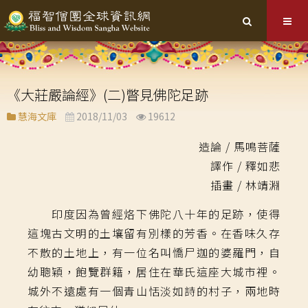
《大莊嚴論經》(二)瞥見佛陀足跡
慧海文庫
2018/11/03
19612
造論 / 馬鳴菩薩
譯作 / 釋如悲
插畫 / 林靖淵
印度因為曾經烙下佛陀八十年的足跡，使得
這塊古文明的土壤留有別樣的芳香。在香味久存
不散的土地上，有一位名叫憍尸迦的婆羅門，自
幼聰穎，飽覽群籍，居住在華氏這座大城市裡。
城外不遠處有一個青山恬淡如詩的村子，兩地時