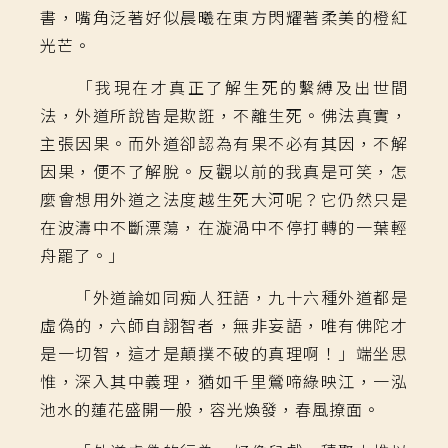
書，嘴角泛著好似晨曦在東方閃耀著柔美的橙紅
光芒。
「我現在才真正了解生死的繫縛及出世間
法，外道所說皆是欺誑，不離生死。佛法真實，
主張因果。而外道卻認為有果不必有其因，不解
因果，便不了解脫。反觀以前的我真是可笑，怎
麼會想用外道之法度越生死大河呢？它仍然只是
在波濤中不斷漂蕩，在漩渦中不停打轉的一葉輕
舟罷了。」
「外道論如同痴人狂語，九十六種外道都是
虛偽的，六師自詡智者，無非妄語，唯有佛陀才
是一切智，這才是顛撲不破的真理啊！」端坐思
惟，深入其中義理，猶如千里鶯啼綠映江，一泓
池水的蓮花盛開一般，容光煥發，春風撩面。