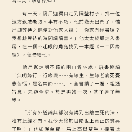
有往來，猶如昆仲。
有一天，憍尸迦獨自走到隔壁村子，找一位
遠方親戚老張。事有不巧，他前幾天出門了。憍
尸迦等待之餘便對他家人說：「你家有經書嗎？
我想趁等待的時間讀讀書。」他太太旋即走入書
房，在一個不起眼的角落找到一本經《十二因緣
經》，便借給他。
憍尸迦走到不遠的幽山僻林處，展書閱讀
「無明緣行，行緣識……有緣生，生緣老病死憂
悲苦惱，是名集諦……」。全書讀了一遍，粗通
旨意，未窺全貌。於是再讀一次，就了達了無
我。
「所有外道論典都沒有講到出離生死的法，
唯有此經才有。我今天終於目睹世上真正的寶典
了啊！」他如獲至寶，馬上高舉雙手，捧著此