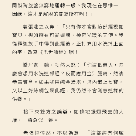
同製陶旋盤無窮地運轉一般。我現在在思惟十二
因緣，這才是解脫的關鍵所在啊！」
老張嗤之以鼻：「只有你才會對這部經視如
寶貝，視如擁有可愛翅膀，神奇光環的天使。我
從釋迦族手中得到此經後，正打算用水洗掉上面
的字，改寫《毘世師經》呢！」
憍尸迦一聽，勃然大怒：「你這個愚人，怎
麼會想用水洗這部經？反而應用金汁謄寫，然後
恭置寶盒。如果我用純金造塔，塔內嵌上七寶，
又以上好絲綢包裹此經，我仍然不會滿意這樣的
供養。」
接下來雙方之論辯，如倏地振翅飛去的大
雁，一聲急似一聲。
老張悻悻然，不以為意：「這部經有何魔