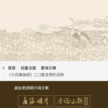
首頁
甘露法語
慧海文庫
《大莊嚴論經》(二)瞥見佛陀足跡
真如老師開示與文集