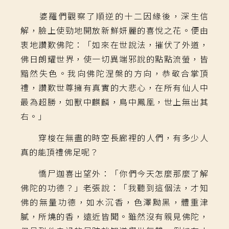
婆羅們觀察了順逆的十二因緣後，深生信
解，臉上使勁地開放新鮮妍麗的喜悅之花。便由
衷地讚歎佛陀：「如來在世說法，摧伏了外道，
佛日朗耀世界，使一切異端邪說的點點流螢，皆
黯然失色。我向佛陀涅槃的方向，恭敬合掌頂
禮，讚歎世尊擁有真實的大悲心，在所有仙人中
最為超勝，如獸中麒麟，鳥中鳳凰，世上無出其
右。」
穿梭在無盡的時空長廊裡的人們，有多少人
真的能頂禮佛足呢？
憍尸迦喜出望外：「你們今天怎麼那麼了解
佛陀的功德？」老張說：「我聽到這個法，才知
佛的無量功德，如水沉香，色澤黝黑，體重津
膩，所燒的香，遠近皆聞。雖然沒有親見佛陀，