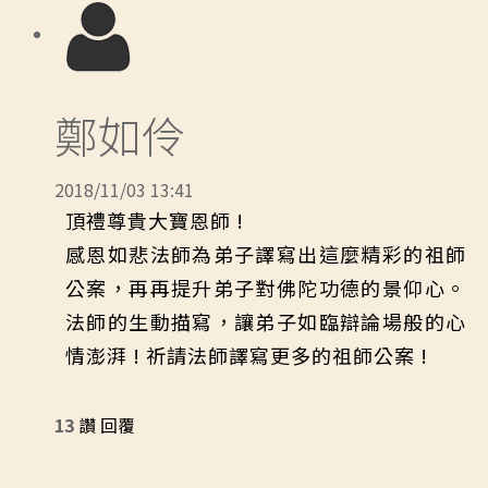
鄭如伶
2018/11/03 13:41
頂禮尊貴大寶恩師 !
感恩如悲法師為弟子譯寫出這麼精彩的祖師
公案，再再提升弟子對佛陀功德的景仰心。
法師的生動描寫，讓弟子如臨辯論場般的心
情澎湃 ! 祈請法師譯寫更多的祖師公案 !
13
讚
回覆