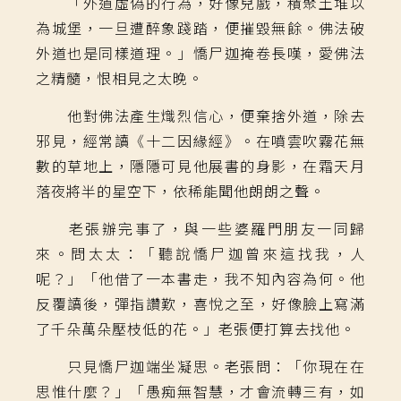
「外道虛偽的行為，好像兒戲，積聚土堆以
為城堡，一旦遭醉象踐踏，便摧毀無餘。佛法破
外道也是同樣道理。」憍尸迦掩卷長嘆，愛佛法
之精髓，恨相見之太晚。
他對佛法產生熾烈信心，便棄捨外道，除去
邪見，經常讀《十二因緣經》。在噴雲吹霧花無
數的草地上，隱隱可見他展書的身影，在霜天月
落夜將半的星空下，依稀能聞他朗朗之聲。
老張辦完事了，與一些婆羅門朋友一同歸
來。問太太：「聽說憍尸迦曾來這找我，人
呢？」「他借了一本書走，我不知內容為何。他
反覆讀後，彈指讚歎，喜悅之至，好像臉上寫滿
了千朵萬朵壓枝低的花。」老張便打算去找他。
只見憍尸迦端坐凝思。老張問：「你現在在
思惟什麼？」「愚痴無智慧，才會流轉三有，如