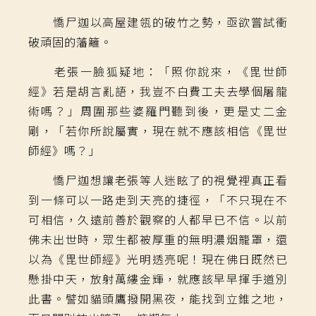
憍尸迦以高屋建瓴的破竹之勢，亟欲嘗試衝
破頑固的藩籬。
老張一臉狐疑地：「照你說來，《毘世師
經》若是胡言亂語，我豈不白費工夫去學個屠龍
術嗎？」周圍那些婆羅門聽到後，更是丈二金
剛，「若你所說屬實，現在就不應該相信《毘世
師經》嗎？」
憍尸迦想讓老張等人迷眩了的視覺裡真正看
到一條可以一路走到天亮的捷徑，「不只現在不
可相信，久遠前善於觀察的人都早已不信。以前
佛未出世時，眾生都被厚重的無明濃烟籠罩，還
以為《毘世師經》光明透亮呢！現在佛日既然已
懸掛中天，放射萬縷金輝，就應該早早揮手道別
此書。譬如貓頭鷹撥開黑夜，能找到立錐之地，