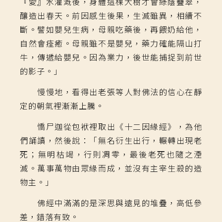
『愛』水灌溉後，身體這棵大樹才會綠蔭疊翠，
釀造出春天。前因感生後果，生滅雖異，相續不
斷。譬如嬰兒生病，母親吃藥後，再餵奶給他，
自然會痊癒。母親雖不是嬰兒，藥力確能隔山打
牛，傳遞給嬰兒。因為業力，後世能捕捉到前世
的影子。」
慢慢地，看得出老張等人對佛法的信心在靜
定的朝氣裡漸漸上騰。
憍尸迦從包袱裡取出《十二因緣經》，為他
們誦讀，然後說：「無名衍生出行，輾轉出現老
死；無明枯竭，行則凋零，最後老死也隨之湮
滅。萬事萬物由眾緣而成，並沒有主宰生殺的造
物主。」
佛經中滿滿的是深思與遠見的堆疊，高低參
差，錯落有致。