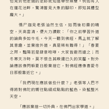
但見到他走過的足跡就知道舉世無雙。例如有人
在蓮花池畔，驚鴻瞥見大象的腳印，即知其體型
龐大。」
憍尸迦見老張油然生信，如雨後初霽的晴
空，天高雲清，便大力讚歎：「你之前學習外道
的論典多如牛毛，今天一聽到佛經，馬上就了解
其意趣，並棄捨外道，真是稀有難得！」「春夏
之際，豔陽若是肆意咆哮，大家皆避而遠之；而
冬寒天冷時，莫不懷念其暌違已久的笑靨。對外
論應該像閃躲夏日般棄捨它，對佛經應像喜愛冬
日那般靠近它。」
「我們現在應該做些什麼？」老張等人巴不
得將對佛陀的嚮往點綴成點點的藍色，染藍整片
天空。
「應該棄捨一切外典，在佛門出家學道。」