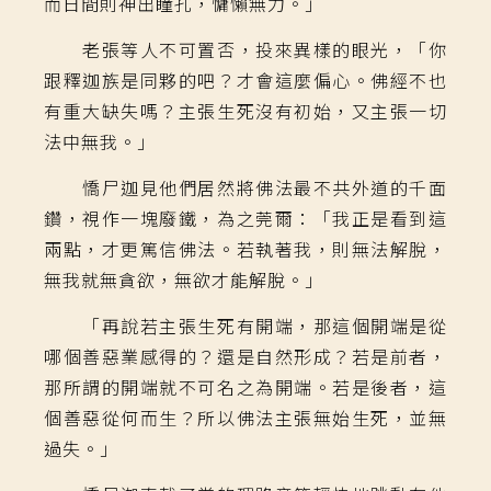
而日間則神出瞳孔，慵懶無力。」
老張等人不可置否，投來異樣的眼光，「你
跟釋迦族是同夥的吧？才會這麼偏心。佛經不也
有重大缺失嗎？主張生死沒有初始，又主張一切
法中無我。」
憍尸迦見他們居然將佛法最不共外道的千面
鑽，視作一塊廢鐵，為之莞爾：「我正是看到這
兩點，才更篤信佛法。若執著我，則無法解脫，
無我就無貪欲，無欲才能解脫。」
「再說若主張生死有開端，那這個開端是從
哪個善惡業感得的？還是自然形成？若是前者，
那所謂的開端就不可名之為開端。若是後者，這
個善惡從何而生？所以佛法主張無始生死，並無
過失。」