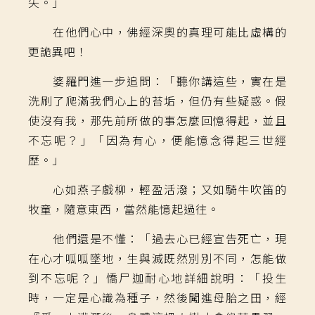
失。」
在他們心中，佛經深奧的真理可能比虛構的
更詭異吧！
婆羅門進一步追問：「聽你講這些，實在是
洗刷了爬滿我們心上的苔垢，但仍有些疑惑。假
使沒有我，那先前所做的事怎麼回憶得起，並且
不忘呢？」「因為有心，便能憶念得起三世經
歷。」
心如燕子戲柳，輕盈活潑；又如騎牛吹笛的
牧童，隨意東西，當然能憶起過往。
他們還是不懂：「過去心已經宣告死亡，現
在心才呱呱墜地，生與滅既然別別不同，怎能做
到不忘呢？」憍尸迦耐心地詳細說明：「投生
時，一定是心識為種子，然後闖進母胎之田，經