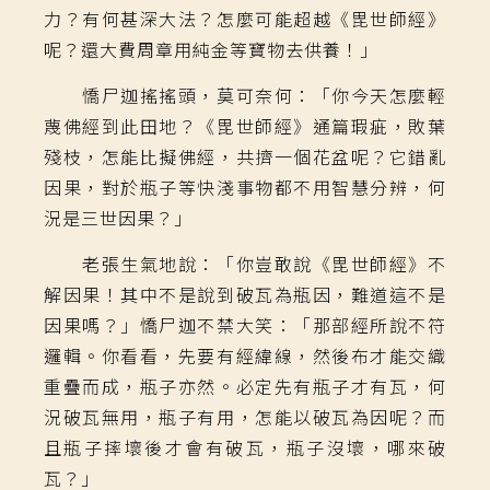
力？有何甚深大法？怎麼可能超越《毘世師經》
呢？還大費周章用純金等寶物去供養！」
憍尸迦搖搖頭，莫可奈何：「你今天怎麼輕
蔑佛經到此田地？《毘世師經》通篇瑕疵，敗葉
殘枝，怎能比擬佛經，共擠一個花盆呢？它錯亂
因果，對於瓶子等快淺事物都不用智慧分辨，何
況是三世因果？」
老張生氣地說：「你豈敢說《毘世師經》不
解因果！其中不是說到破瓦為瓶因，難道這不是
因果嗎？」憍尸迦不禁大笑：「那部經所說不符
邏輯。你看看，先要有經緯線，然後布才能交織
重疊而成，瓶子亦然。必定先有瓶子才有瓦，何
況破瓦無用，瓶子有用，怎能以破瓦為因呢？而
且瓶子摔壞後才會有破瓦，瓶子沒壞，哪來破
瓦？」