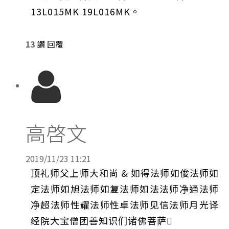
13L015MK 19L016MK。
13
讚
回覆
高啓文
2019/11/23 11:21
顶礼师父上师大和尚 & 如得法师如俊法师如
定法师如旭法师如复法师如法法师净通法师
净超法师性耀法师性卓法师见信法师月光译
经院大宝僧团善知识们诸佛菩萨