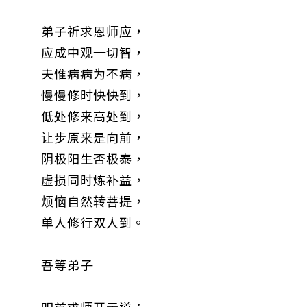
弟子祈求恩师应，
应成中观一切智，
夫惟病病为不病，
慢慢修时快快到，
低处修来高处到，
让步原来是向前，
阴极阳生否极泰，
虚损同时炼补益，
烦恼自然转菩提，
单人修行双人到。
吾等弟子
叩首求师开示道：