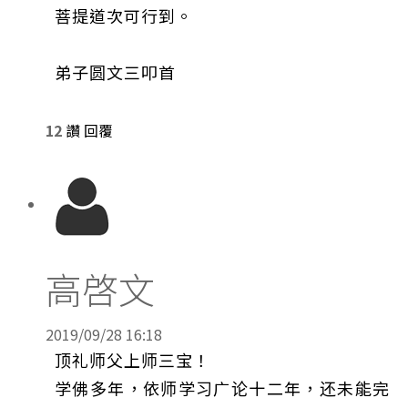
菩提道次可行到。
弟子圆文三叩首
12
讚
回覆
高啓文
2019/09/28 16:18
顶礼师父上师三宝！
学佛多年，依师学习广论十二年，还未能完