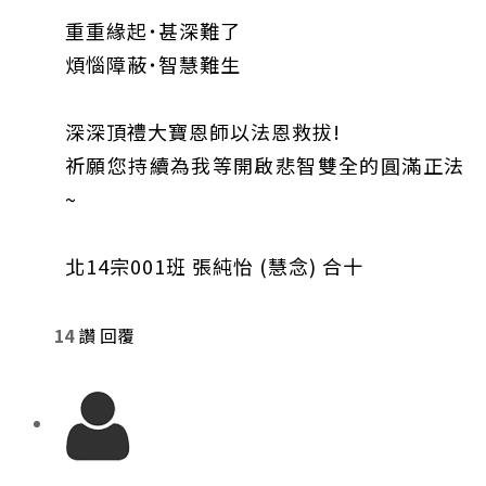
重重緣起˙甚深難了
煩惱障蔽˙智慧難生
深深頂禮大寶恩師以法恩救拔!
祈願您持續為我等開啟悲智雙全的圓滿正法
~
北14宗001班 張純怡 (慧念) 合十
14
讚
回覆