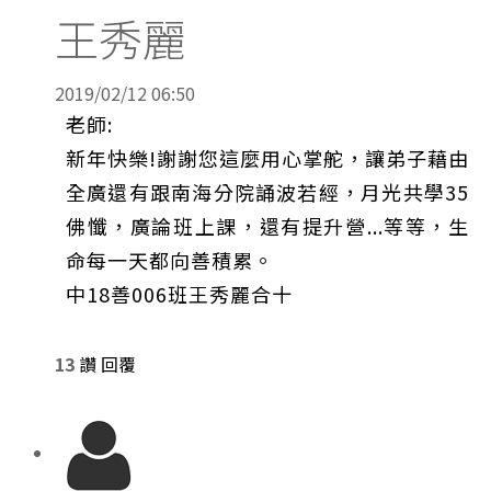
王秀麗
2019/02/12 06:50
老師:
新年快樂!謝謝您這麼用心掌舵，讓弟子藉由
全廣還有跟南海分院誦波若經，月光共學35
佛懺，廣論班上課，還有提升營...等等，生
命每一天都向善積累。
中18善006班王秀麗合十
13
讚
回覆