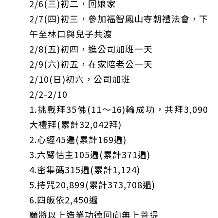
2/6(三)初二，回娘家
2/7(四)初三，參加福智鳳山寺朝禮法會，下
午至林口與兒子共渡
2/8(五)初四，進公司加班一天
2/9(六)初五，在家陪老公一天
2/10(日)初六，公司加班
2/2-2/10
1.挑戰拜35佛(11～16)輪成功，共拜3,090
大禮拜(累計32,042拜)
2.心經45遍(累計169遍)
3.六臂怙主105遍(累計371遍)
4.密集碼315遍(累計1,124)
5.持咒20,899(累計373,708遍)
6.四皈依2,450遍
願將以上造業功德回向無上菩提