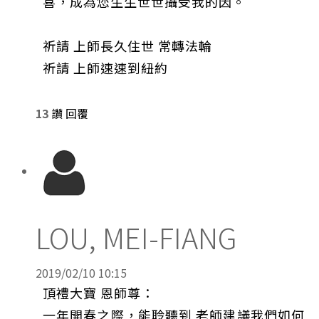
喜，成為您生生世世攝受我的因。
祈請 上師長久住世 常轉法輪
祈請 上師速速到紐約
13
讚
回覆
LOU, MEI-FIANG
2019/02/10 10:15
頂禮大寶 恩師尊：
一年開春之際，能聆聽到 老師建議我們如何