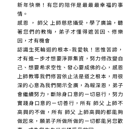
新年快樂！有您的陪伴是最最最幸福的事
情。
感恩 ， 師父 上師慈悲攝受，學了廣論，聽
著您們的教悔，弟子才懂得遮苦因、修樂
因，才有機會
認識生死輪迴的根本-我愛執！思惟苦諦，
才有進ㄧ步才想要淨罪集資，努力修改變自
己、想要希求空性、發心要成佛的心，感恩
上師教導我們修習依止法是道之根本，用很
深的心意為我們開示全廣，為報深恩，弟子
會繼續努力，斷除身口意的ㄧ切惡行，努力
實踐身口意的ㄧ切善行，所有 師父 上師不
高興的不做，所有 師父 上師高興的都能夠
做起來，願弟子所做所做的ㄧ切都能另您歡