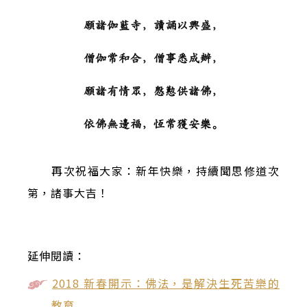
願諸伽藍寺，讀誦以興盛，
僧伽常和合，僧事悉成辦，
願諸有情眾，慇懃供諸佛，
依佛無邊福，恆常獲安樂。
再次祝福大家：新年快樂，持續聞思修道次
第，諸事大吉！
延伸閱讀：
2018 新春開示：佛法，是解決生死苦樂的
教育