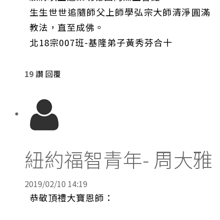
生生世世追隨師父上師學弘宗大師清淨圓滿
教法，直至成佛。
北18宗007班-基隆弟子黃秀芬合十
19
讚
回覆
紐約福智青年- 周大雅
2019/02/10 14:19
恭敬頂禮大寶恩師：