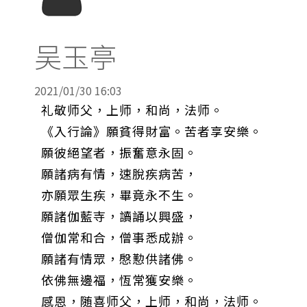
吴玉亭
2021/01/30 16:03
礼敬师父，上师，和尚，法师。
《入行論》願貧得財富。苦者享安樂。
願彼絕望者，振奮意永固。
願諸病有情，速脫疾病苦，
亦願眾生疾，畢竟永不生。
願諸伽藍寺，讀誦以興盛，
僧伽常和合，僧事悉成辦。
願諸有情眾，慇懃供諸佛。
依佛無邊福，恆常獲安樂。
感恩，随喜师父，上师，和尚，法师。