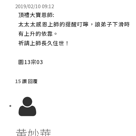
2019/02/10 09:12
頂禮大寶恩師:
太太太感恩上師的提醒叮嚀，誏弟子下滑時
有上升的依靠。
祈請上師長久住世！
園13宗03
15
讚
回覆
黄妙華