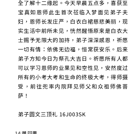
全了解十二缘起。今天早晨五点多，喜获至
宝真如恩师此生首次莅临入梦面见弟子夫
妇，恩师长发庄严，白衣白裙慈悲美丽，现
实生活中前所未见，恍然醒悟原来是白衣大
士赐予无限大的加持，弟子深深感恩，祈愿
一切有情：依佛无边福，恒常获安乐。后来
弟子方知今日为祭孔大吉日。祈愿所有人都
可以学习恩师的业果见和空性见，安然度过
所有的小考大考和生命的终极大考，得师摄
受，前往兜率内院拜见师父和众祖师佛菩
萨！
弟子圆文三顶礼 16J003SK
14
讚
回覆