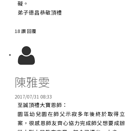
礙。
弟子德昌恭敬頂禮
18
讚
回覆
陳雅雯
2017/07/31 08:33
至誠頂禮大寶恩師：
園區幼兒園在師父示寂多年後終於取得立
案，很感恩師友齊心協力完成師父想要成辦