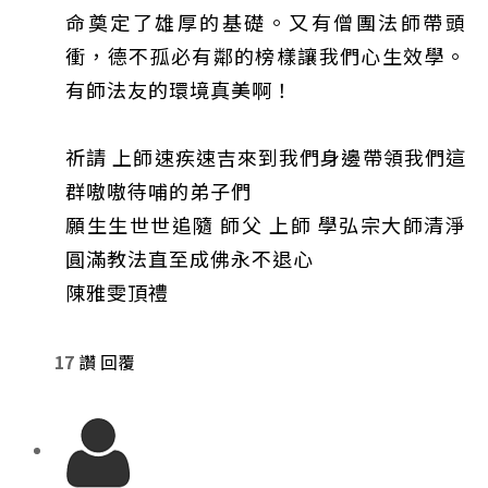
命奠定了雄厚的基礎。又有僧團法師帶頭
衝，德不孤必有鄰的榜樣讓我們心生效學。
有師法友的環境真美啊！
祈請 上師速疾速吉來到我們身邊帶領我們這
群嗷嗷待哺的弟子們
願生生世世追隨 師父 上師 學弘宗大師清淨
圓滿教法直至成佛永不退心
陳雅雯頂禮
17
讚
回覆