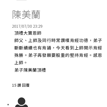
陳美蘭
2017/07/30 23:29
頂禮大寶恩師
師父、上師及同行時常讚嘆背經功德，弟子
斷斷續續也有背誦，今天看到上師開示背經
殊勝。弟子再發願要殷重的堅持背經。感恩
上師。
弟子陳美蘭頂禮
15
讚
回覆