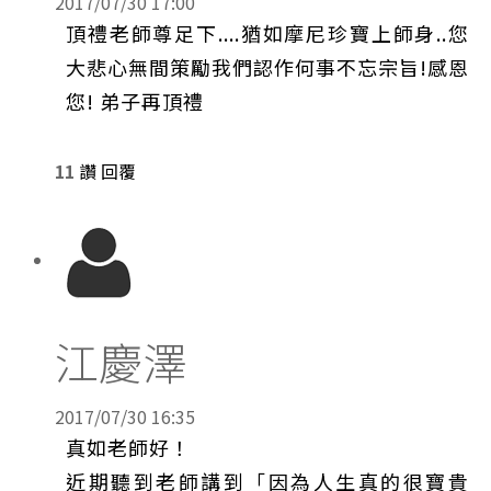
2017/07/30 17:00
頂禮老師尊足下....猶如摩尼珍寶上師身..您
大悲心無間策勵我們認作何事不忘宗旨!感恩
您! 弟子再頂禮
11
讚
回覆
江慶澤
2017/07/30 16:35
真如老師好！
近期聽到老師講到「因為人生真的很寶貴