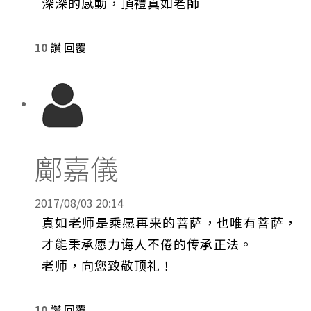
深深的感動，頂禮真如老師
10
讚
回覆
鄺嘉儀
2017/08/03 20:14
真如老师是乘愿再来的菩萨，也唯有菩萨，
才能秉承愿力诲人不倦的传承正法。
老师，向您致敬顶礼！
10
讚
回覆