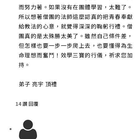
而努力著。如果沒有在團體學習，太難了。
所以想著僧團的法師這麼認真的把青春奉獻
給教法的心意，就覺得深深的鞠躬行禮。僧
團真的是太殊勝太美了。雖然自己條件差，
但怎樣也要一步一步爬上去，也要懂得為生
命理想而奮鬥！效學三寶的行儀，祈求您加
持。
弟子 亮宇 頂禮
14
讚
回覆