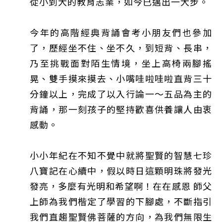
從小到大的教育志業，如今已邁出一大步。
今年的高階經典背誦會考小朋友們也參加
了，歷經坐不住、坐不久，到短背、長串，
乃至挑戰面對陌生情境，坐上高椅兩腳搖
晃、雙手摸來摸去、小嘴哇啦哇啦直背三十
分鐘以上，完成了以入行論一～五品為主的
背誦，那一刻孩子的堅持歡喜供養讓人由衷
感動。
小小年紀在不知不覺中就將聖賢的智慧七珍
八寶記在心續中，假以時日這顆明珠將發光
發亮，多麼有光明和希望啊！在在感恩 師父
上師為我們楷定了學習的下腳處，不斷指引
我們直趨聖賢佛菩薩的方向，為我們無限生