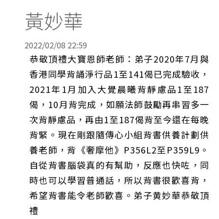
黃妙華
2022/02/08 22:59
恭敬頂禮大寶恩師老師：弟子2020年7月與
香港同學背誦淨行品1至141偈已完成驗收，
2021年1月加入大覺晨曦背靜慮品1至187
偈，10月背完成，如願法師鼓勵再串習多一
次背靜慮品，再由1至187偈背至今還在每晚
背緊。現在剛跟隨傳心小組背書供養計劃供
養老師，背《奢摩他》P356L2至P359L9。
自從背書腦袋真的有幫助，反應也快咗，同
時也可以學習普通話，所以背書很歡喜背，
希望背書能令老師歡喜。弟子黄妙華恭敬頂
禮