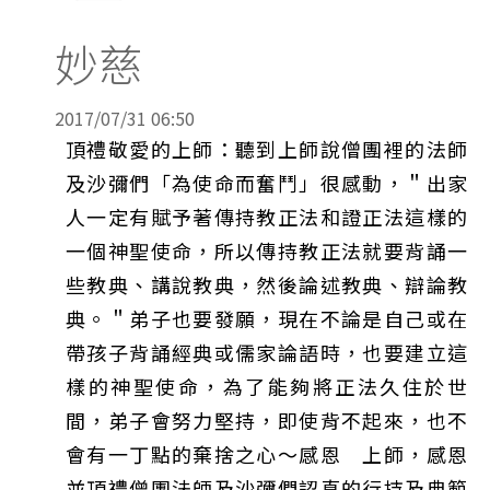
妙慈
2017/07/31 06:50
頂禮敬愛的上師：聽到上師說僧團裡的法師
及沙彌們「為使命而奮鬥」很感動，＂出家
人一定有賦予著傳持教正法和證正法這樣的
一個神聖使命，所以傳持教正法就要背誦一
些教典、講說教典，然後論述教典、辯論教
典。＂弟子也要發願，現在不論是自己或在
帶孩子背誦經典或儒家論語時，也要建立這
樣的神聖使命，為了能夠將正法久住於世
間，弟子會努力堅持，即使背不起來，也不
會有一丁點的棄捨之心～感恩 上師，感恩
並頂禮僧團法師及沙彌們認真的行持及典範