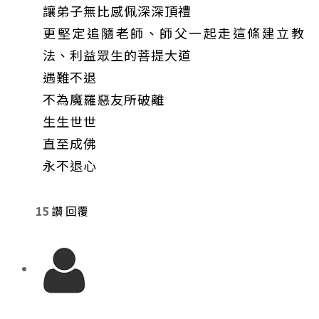
讓弟子無比感佩深深頂禮
更堅定追隨老師、師父一起走這條建立教
法、利益眾生的菩提大道
遇難不退
不為魔羅惡友所破離
生生世世
直至成佛
永不退心
15
讚
回覆