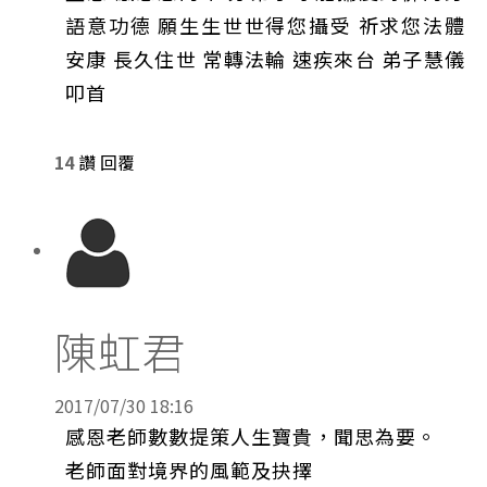
語意功德 願生生世世得您攝受 祈求您法體
安康 長久住世 常轉法輪 速疾來台 弟子慧儀
叩首
14
讚
回覆
陳虹君
2017/07/30 18:16
感恩老師數數提策人生寶貴，聞思為要。
老師面對境界的風範及抉擇