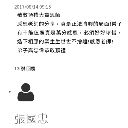
2017/08/14 09:15
恭敬頂禮大寶恩師
感恩老師的分享，真是正法將興的局面!弟子
有幸能值遇真是萬分感恩，必須好好珍惜，
造下相應的業生生世世不捨離!感恩老師!
弟子高忠偉恭敬頂禮
13
讚
回覆
張國忠