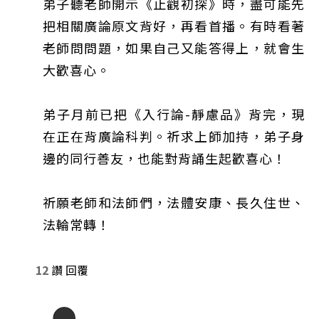
弟子聽老師開示《止觀初探》時，盡可能先
把相關廣論原文背好，再看首播。有時看著
老師問問題，如果自己又能答得上，就會生
大歡喜心。
弟子月前已把《入行論-靜慮品》背完，現
在正在背廣論科判。祈求上師加持，弟子身
邊的同行善友，也能對背誦生起歡喜心！
祈願老師和法師們，法體安康、長久住世、
法輪常轉！
12
讚
回覆