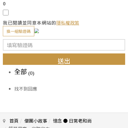
0
我已閱讀並同意本網站的
隱私權政策
換一組驗證碼
送出
全部
(0)
找不到回應
首頁
僧團小故事
憶念 ● 日常老和尚