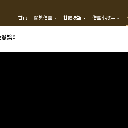
首頁
關於僧團
甘露法語
僧團小故事
金鬘論》