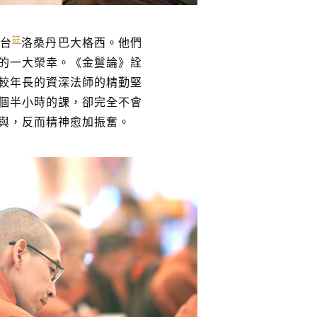
註
法台
洛桑丹巴大格西。他們
的一大榮幸。《金鬘論》詮
較年長的資深法師的精勤堅
 個半小時的課，卻完全不會
與，反而精神愈加振奮。