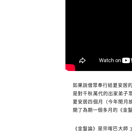
如果說僧眾奉行結夏安居
是對千秋萬代的出家弟子眾
夏安居四個月（今年閏月故
開了為期一個多月的《金
《金鬘論》是宗喀巴大師 