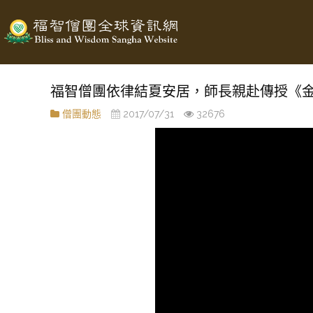
福智僧團依律結夏安居，師長親赴傳授《
僧團動態
2017/07/31
32676