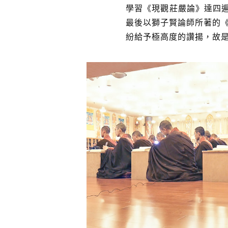
學習《現觀莊嚴論》達四遍
最後以獅子賢論師所著的
紛給予極高度的讚揚，故