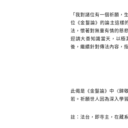
「我對諸位有一個祈願，
位《金鬘論》的論主這樣的
法，懷著對無量有情的慈
迎請大善知識當天，以極
後，繼續針對傳法內容，
此偈是《金鬘論》中〈歸
若。祈願世人因為深入學
註：法台，即寺主，在藏