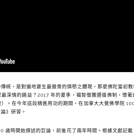
的傳統，是對遍地蒼生最徹骨的憐愍之體現，那麼佛陀當初教
最深情的饒益？2017 年的夏季，福智僧團遵循佛制，懷
）。在今年這段精進用功的期間，在加拿大大覺佛學院 100 
鬘論》研習。
30 歲時開始撰述的巨論，前後花了兩年時間。根據文獻記