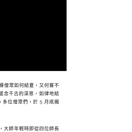
導僧眾如何結夏，又何嘗不
著感念千古的深恩，如律地結
多位僧眾們，於 5 月底揭
載，大師年輕時即從四位師長