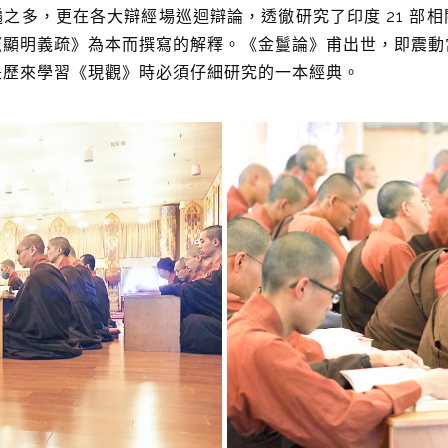
之多，更在各大辯經場巡迴辯論，透徹研究了印度 21 部
《顯明義疏》為本而撰寫的解釋。《金鬘論》甫出世，即震動
是歷來學習《現觀》時必須仔細研究的一本經典。