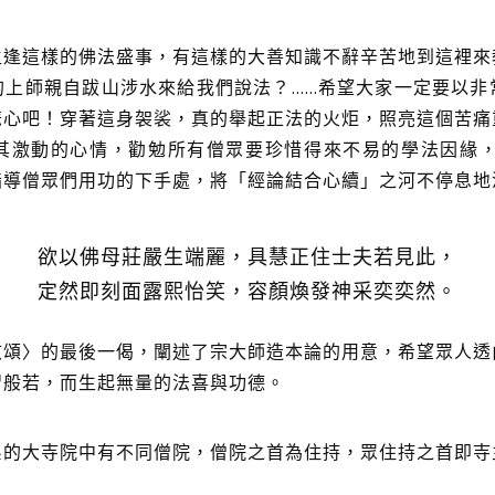
生逢這樣的佛法盛事，有這樣的大善知識不辭辛苦地到這裡來
上師親自跋山涉水來給我們說法？......希望大家一定要以
悲心吧！穿著這身袈裟，真的舉起正法的火炬，照亮這個苦痛
其激動的心情，勸勉所有僧眾要珍惜得來不易的學法因緣，甚
指導僧眾們用功的下手處，將「經論結合心續」之河不停息地
欲以佛母莊嚴生端麗，具慧正住士夫若見此，
定然即刻面露熙怡笑，容顏煥發神采奕奕然。
敬頌〉的最後一偈，闡述了宗大師造本論的用意，希望眾人透
習般若，而生起無量的法喜與功德。
系的大寺院中有不同僧院，僧院之首為住持，眾住持之首即寺