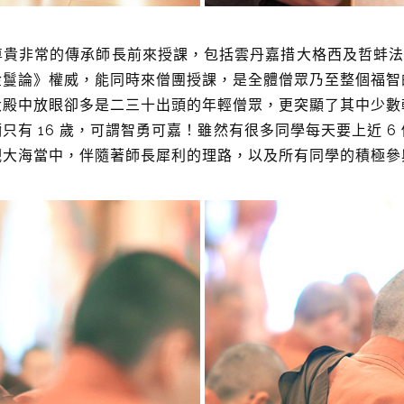
尊貴非常的傳承師長前來授課，包括雲丹嘉措大格西及哲蚌
金鬘論》權威，能同時來僧團授課，是全體僧眾乃至整個福智
大殿中放眼卻多是二三十出頭的年輕僧眾，更突顯了其中少數
只有 16 歲，可謂智勇可嘉！雖然有很多同學每天要上近 6
觀大海當中，伴隨著師長犀利的理路，以及所有同學的積極參