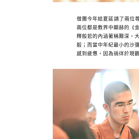
僧團今年結夏延請了兩位
兩位都是教界中顯赫的《
釋般若的內涵著稱艱深，
毅；而當中年紀最小的沙彌
感到疲憊，因為徜徉於現