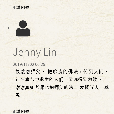
4
讚
回覆
Jenny Lin
2019/11/02 06:29
很感恩师父， 把珍贵的佛法，传到人间，
让在痛苦中求生的人们，灵魂得到救赎。
谢谢真如老师也把师父的法， 发扬光大。感
恩
3
讚
回覆