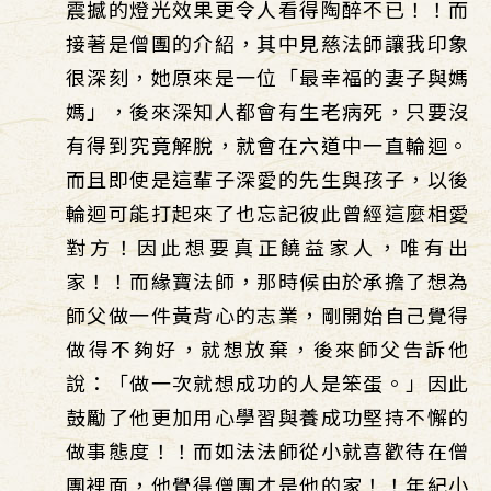
震撼的燈光效果更令人看得陶醉不已！！而
接著是僧團的介紹，其中見慈法師讓我印象
很深刻，她原來是一位「最幸福的妻子與媽
媽」，後來深知人都會有生老病死，只要沒
有得到究竟解脫，就會在六道中一直輪迴。
而且即使是這輩子深愛的先生與孩子，以後
輪迴可能打起來了也忘記彼此曾經這麼相愛
對方！因此想要真正饒益家人，唯有出
家！！而緣寶法師，那時候由於承擔了想為
師父做一件黃背心的志業，剛開始自己覺得
做得不夠好，就想放棄，後來師父告訴他
說：「做一次就想成功的人是笨蛋。」因此
鼓勵了他更加用心學習與養成功堅持不懈的
做事態度！！而如法法師從小就喜歡待在僧
團裡面，他覺得僧團才是他的家！！年紀小