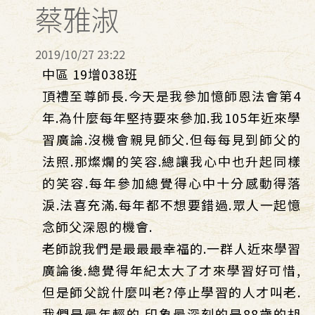
蔡雅淑
2019/10/27 23:22
中區 19增038班
頂禮至尊師長.今天是我參加憶師恩法會第4
年.為什麼每年堅持要來參加.我105年近來學
習廣論.沒機會親見師父.但每每見到師父的
法照.那燦爛的笑容.總讓我心中也升起同樣
的笑容.每年參加總覺得心中十分感動得落
淚.法喜充滿.每年都不想要錯過.眾人一起憶
念師父深恩的機會.
老師說我們是最最最幸福的.一群人近來學習
廣論後.總覺得年紀太大了才來學習好可惜,
但是師父說什麼叫老?停止學習的人才叫老.
我們是最年輕的.印象最深刻的是88歲的胡