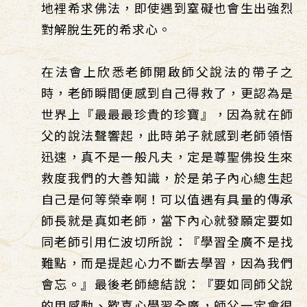
地裡希求佛法，即使遇到窒礙也會生出強烈
對解脫生死的希求心。
在法會上欣悉老師開啟師父說法的帶子之
時，老師瞬間便感到自己得救了，更認為是
世界上『最最最珍貴的珍寶』，因為就在師
父的說法聲響起，此時弟子就感到老師領悟
迅速，真不是一般凡夫，定是尊聖佛投生來
救度我們的大善知識，於是弟子內心總生起
自己是何等榮幸啊！可以值遇有具量的傳承
師長就是真如老師，當下內心就發願定要如
同老師引用仁波切所說：『學習全廣不是找
難點，而是提起心力不斷去學習，因為我們
會忘。』最後老師總結說：『要如同師父說
的用感動、歡喜心學習全廣，師父一定會很