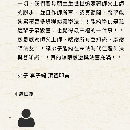
一切，我們要發願生生世世追隨著師父上師
的腳步，並且作師所喜，認真聽聞，希望能
夠累積更多資糧繼續學法！！能夠學佛是我
這輩子最歡喜，也覺得最幸福的一件事！！
感恩感謝師父上師，感謝所有善知識，感謝
師法友！！讓弟子能夠在末法時代值遇佛法
與善知識！！真的無限感激與法喜充滿！！
弟子 李子緹 頂禮叩首
4
讚
回覆