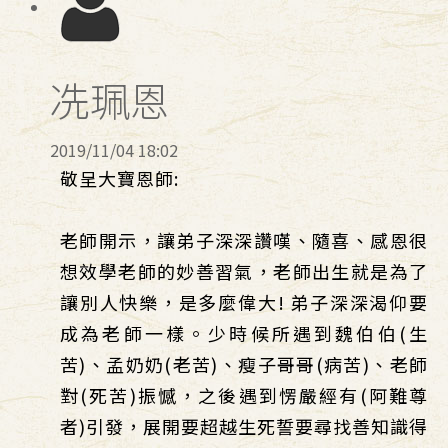
冼珮恩
2019/11/04 18:02
敬呈大寶恩師:
老師開示，讓弟子深深讚嘆、隨喜、感恩很
想效學老師的妙善習氣，老師出生就是為了
讓別人快樂，是多麼偉大! 弟子深深渴仰要
成為老師一樣。少時候所遇到魏伯伯(生
苦)、孟奶奶(老苦)、瘦子哥哥(病苦)、老師
對(死苦)振憾，之後遇到愣嚴經有(阿難尊
者)引發，展開要超越生死誓要尋找善知識得