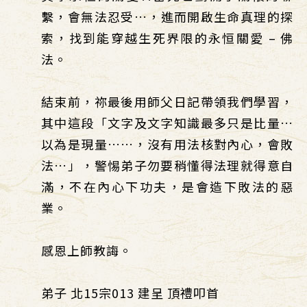
繫，會無法忍受…，進而開啟生命真理的探
索，找到能穿越生死界限的永恒關愛 – 佛
法。
結束前，祢最後用師父日記帶領我們學習，
其中這段「文字及文字知識最多只是比量…
以為是現量……，沒有用法核對內心，會敗
法…」，警惕弟子勿要稍懂得法理就得意自
滿，不在內心下功夫，是會造下敗法的惡
業。
感恩上師教誨。
弟子 北15宗013 建呈 頂禮叩首