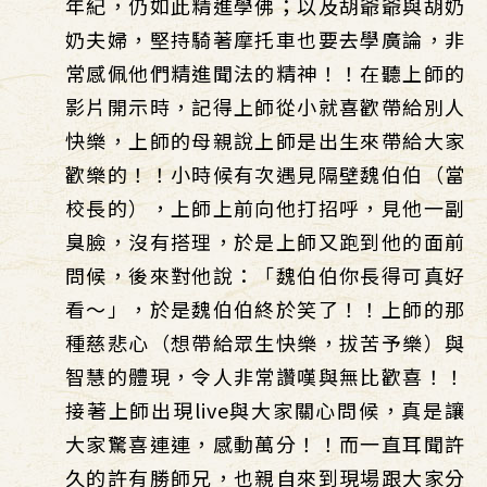
年紀，仍如此精進學佛；以及胡爺爺與胡奶
奶夫婦，堅持騎著摩托車也要去學廣論，非
常感佩他們精進聞法的精神！！在聽上師的
影片開示時，記得上師從小就喜歡帶給別人
快樂，上師的母親說上師是出生來帶給大家
歡樂的！！小時候有次遇見隔壁魏伯伯（當
校長的），上師上前向他打招呼，見他一副
臭臉，沒有搭理，於是上師又跑到他的面前
問候，後來對他說：「魏伯伯你長得可真好
看～」，於是魏伯伯終於笑了！！上師的那
種慈悲心（想帶給眾生快樂，拔苦予樂）與
智慧的體現，令人非常讚嘆與無比歡喜！！
接著上師出現live與大家關心問候，真是讓
大家驚喜連連，感動萬分！！而一直耳聞許
久的許有勝師兄，也親自來到現場跟大家分