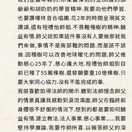
爺爺和胡奶奶的學習精神.我要向他們學習.
也要讚嘆祥音合唱團.花2年的時間呈現英文
讚頌.還有程禮怡師姐.不畏難種樹的精神.饒
益有情.師父說如果這件事沒有人要做那就我
們來做,事情不是南部難的問題.而是該不該
做.因種樹可以改善地球暖化的問題.師父推
動慈心25年了.慈心護大地.程禮怡師姐到目
前已種了55萬棵樹.還發願要重10億棵樹.只
要大家同心協力.沒有不能完成的事.
我很喜歡如得法師的開示.聽到法師憶念師父
的情景真讓我感動到淚流滿面.師父在臨終前
身體很不舒服的情況下.想到的都是要如何饒
益有情.建立教法.法人事業.慈心事業......我要
堅持學廣論.我要作師所喜.以報答師父的深