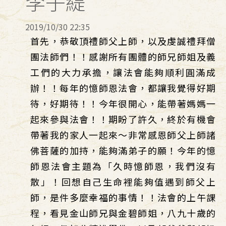
李子緹
2019/10/30 22:35
首先，恭敬頂禮師父上師，以及虔誠禮拜僧
團法師們！！感謝所有團體的師兄師姐及義
工們的大力承擔，讓法會能夠順利圓滿成
辦！！每年的憶師恩法會，都讓我覺得好期
待，好期待！！今年很開心，能帶著媽媽一
起來參與法會！！期盼了許久，終於有機會
帶著我的家人一起來～非常感恩師父上師諸
佛菩薩的加持，能夠滿弟子的願！今年的憶
師恩法會主題為「久時憶師恩，我們沒有
散」！回想自己生命裡能夠值遇到師父上
師，是件多麼幸福的事情！！法會的上午課
程，看見金山師兄與金碧師姐，八九十歲的