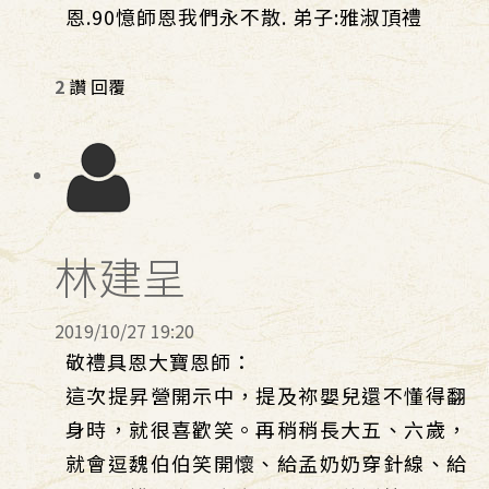
恩.90憶師恩我們永不散. 弟子:雅淑頂禮
2
讚
回覆
林建呈
2019/10/27 19:20
敬禮具恩大寶恩師：
這次提昇營開示中，提及祢嬰兒還不懂得翻
身時，就很喜歡笑。再稍稍長大五、六歲，
就會逗魏伯伯笑開懷、給孟奶奶穿針線、給