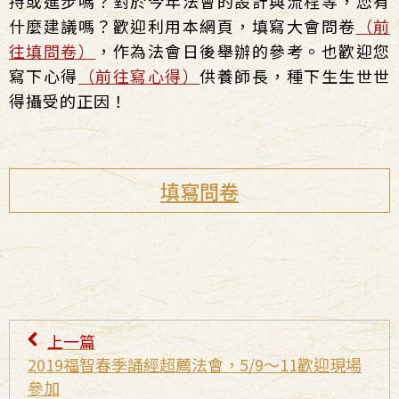
持或進步嗎？對於今年法會的設計與流程等，您有
什麼建議嗎？歡迎利用本網頁，填寫大會問卷
（前
往填問卷）
，作為法會日後舉辦的參考。也歡迎您
寫下心得
（前往寫心得）
供養師長，種下生生世世
得攝受的正因！
填寫問卷
上一篇
2019福智春季誦經超薦法會，5/9～11歡迎現場
參加