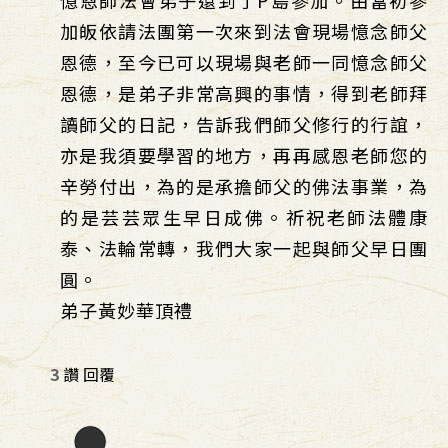
憶恩師法會弟子還到了P島參加。由當初參
加皈依請法團第一次來到法會現場憶念師父
恩德，至今已可以現場與老師一同憶念師父
恩德，是弟子非常高興的事情，得到老師拜
讀師父的日記，告訴我們師父修行的行誼，
亦是我須要學習的地方，再再感恩老師您的
辛勞付出，為的是承擔師父的佛法事業，為
的是芸芸眾生早日成佛。祈祝老師法體康
泰、法輪常轉，我們大家一起與師父早日團
圓。
弟子黃妙華頂禮
3
讚
回覆