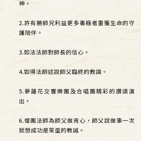
神。
2.許有勝師兄利益更多毒癮者重獲生命的守
護陪伴。
3.如法法師對師長的信心。
4.如得法師述說師父臨終的教誨。
5.夢蓮花交響樂團及合唱團精彩的讚頌演
出。
6.僧團法師為師父做背心，師父說做事一次
就想成功是笨蛋的教誡。