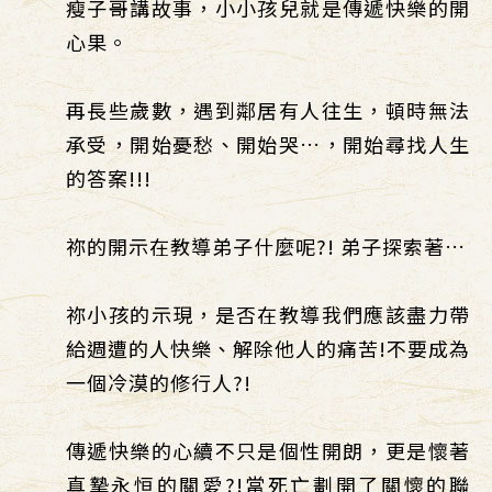
瘦子哥講故事，小小孩兒就是傳遞快樂的開
心果。
再長些歲數，遇到鄰居有人往生，頓時無法
承受，開始憂愁、開始哭…，開始尋找人生
的答案!!!
祢的開示在教導弟子什麼呢?! 弟子探索著…
祢小孩的示現，是否在教導我們應該盡力帶
給週遭的人快樂、解除他人的痛苦!不要成為
一個冷漠的修行人?!
傳遞快樂的心續不只是個性開朗，更是懷著
真摯永恒的關愛?!當死亡劃開了關懷的聯