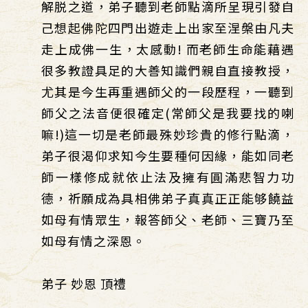
解脱之道，弟子聽到老師點滴所呈現引發自
己想起佛陀四門出遊走上出家至涅槃由凡夫
走上成佛一生，太感動! 而老師生命能藉遇
很多教證具足的大善知識們親自直接教授，
尤其是今生再重遇師父的一段歷程，一聽到
師父之法音便很確定(常師父是我要找的喇
嘛!)這一切是老師最殊妙珍貴的修行點滴，
弟子很渴仰求知今生要種何因緣，能如同老
師一樣修成就依止法及擁有圓滿悲智力功
德，祈願成為具相佛弟子真真正正能够饒益
如母有情眾生，報答師父、老師、三寶乃至
如母有情之深恩。
弟子 妙恩 頂禮