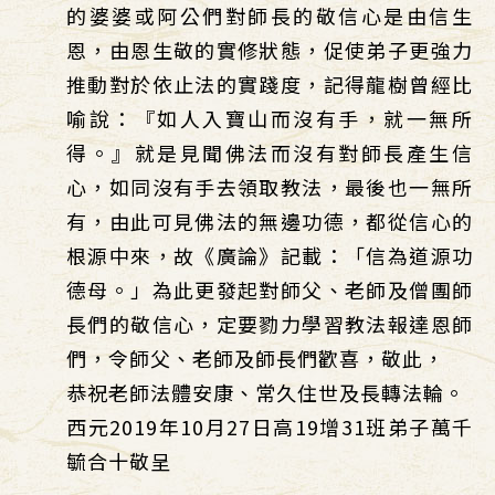
的婆婆或阿公們對師長的敬信心是由信生
恩，由恩生敬的實修狀態，促使弟子更強力
推動對於依止法的實踐度，記得龍樹曾經比
喻說：『如人入寶山而沒有手，就一無所
得。』就是見聞佛法而沒有對師長產生信
心，如同沒有手去領取教法，最後也一無所
有，由此可見佛法的無邊功德，都從信心的
根源中來，故《廣論》記載：「信為道源功
德母。」為此更發起對師父、老師及僧團師
長們的敬信心，定要勠力學習教法報達恩師
們，令師父、老師及師長們歡喜，敬此，
恭祝老師法體安康、常久住世及長轉法輪。
西元2019年10月27日高19增31班弟子萬千
毓合十敬呈