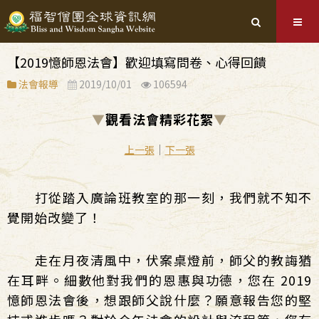
【2019憶師恩法會】歡迎填寫問卷、心得回饋
法會報導
2019/10/01
106594
▼
觀看法會精彩花絮
▼
｜
上一張
下一張
打從踏入廣論班教室的那一刻，我們就不知不
覺開始改變了！
走在月夜清風中，伏案桌燈前，師父的教誨猶
在耳畔。細數他對我們的恩惠與功德，您在 2019
憶師恩法會後，想跟師父說什麼？願意報告您的堅