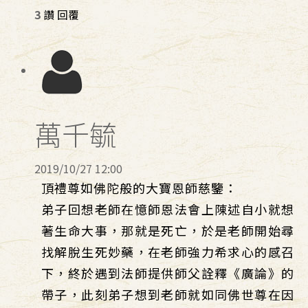
3
讚
回覆
萬千毓
2019/10/27 12:00
頂禮尊如佛陀般的大寶恩師慈鑒：
弟子回想老師在憶師恩法會上陳述自小就想
著生命大事，那就是死亡，於是老師開始尋
找解脫生死妙藥，在老師強力希求心的感召
下，終於遇到法師提供師父詮釋《廣論》的
帶子，此刻弟子想到老師就如同佛世尊在因