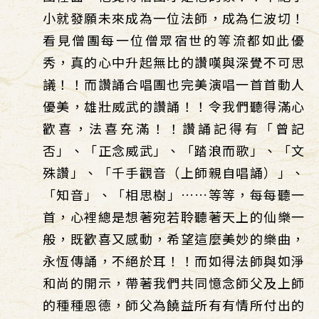
小就發願未來成為一位法師，成為仁波切！
看見僧團每一位僧眾宿世的等流都如此優
秀，真的心中升起無比的讚嘆與深覺不可思
議！！而讚誦合唱團也完美演唱一首首動人
優美，雄壯威武的讚誦！！令我們聽得滿心
歡喜，法喜充滿！！讚誦記得有「曾記
否」、「正念威武」、「踏浪而歌」、「文
殊讚」、「千手觀音（上師親自唱誦）」、
「知音」、「相思樹」……等等，每每聽一
首，心裡總是想著宛若聆聽著天上的仙樂一
般，既歡喜又感動，希望這麼美妙的樂曲，
永恆傳誦，不絕於耳！！而如得法師與如淨
和尚的開示，帶著我們共同憶念師父及上師
的種種恩德，師父為饒益所有有情所付出的