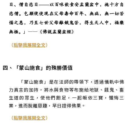
日、僧自恣日
——
以百味飲食安盂蘭盆中，施十方自
恣僧。乞願便使現在父母壽命百年、無病，無一切苦
惱之患，乃至七世父母離餓鬼苦，得生天人中，福樂
」──《
》
無極。
佛說盂蘭盆經
（
點擊我展開全文
）
四、「蒙山施食」的殊勝價值
「蒙山施食」是在法師的帶領下，透過儀軌中佛
力真言的加持，將水與食物等布施給地獄、餓鬼、畜
生道的眾生，使他們飽足，一起皈依三寶，懺悔三
業，進而脫離惡趣，早日證得佛果。
（
點擊我展開全文
）