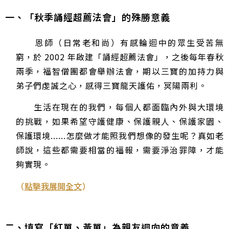
一、「秋季誦經超薦法會」的殊勝意義
恩師（日常老和尚）有感輪迴中的眾生受苦無
窮，於 2002 年啟建「誦經超薦法會」，之後每年春秋
兩季，福智僧團都會舉辦法會，期以三寶的加持力與
弟子們虔誠之心，感得三寶龍天護佑，冥陽兩利。
生活在現在的我們，每個人都面臨內外與大環境
的挑戰，如果希望守護健康、保護親人、保護家園、
保護環境......怎麼做才能照我們想像的發生呢？真如老
師說，這些都需要相當的福報，需要淨治罪障，才能
夠實現。
（
點擊我展開全文
）
二、填寫「紅單、黃單」為親友迴向的意義