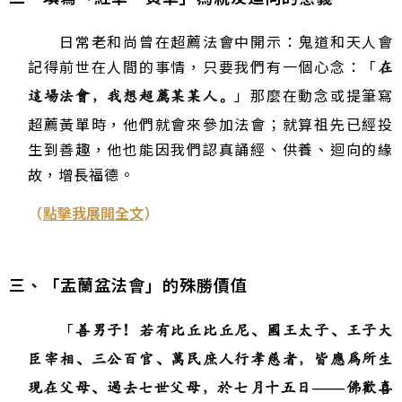
日常老和尚曾在超薦法會中開示：鬼道和天人會
記得前世在人間的事情，只要我們有一個心念：「
在
」那麼在動念或提筆寫
這場法會，我想超薦某某人。
超薦黃單時，他們就會來參加法會；就算祖先已經投
生到善趣，他也能因我們認真誦經、供養、迴向的緣
故，增長福德。
（
點擊我展開全文
）
三、「盂蘭盆法會」的殊勝價值
「
善男子！若有比丘比丘尼、國王太子、王子大
臣宰相、三公百官、萬民庶人行孝慈者，皆應為所生
現在父母、過去七世父母，於七月十五日
——
佛歡喜