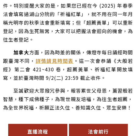
件。特別提醒大家的是，如果您已經在今 (2025) 年春季
法會填寫過湖山分院的「祈福紅單」，就不用在同一年月
稱光明寺的秋季法會重新填寫；但「超薦黃單」可以重新
登記，因為生死無常，大家可以把握法會迴向的機會，為
往生者登記。
加拿大
方面，因為時差的關係，傳燈寺每日誦經時間
跟臺灣不同，
詳情請見時間表
。這一次會恭誦《大般若
經》第二會 421~430 卷，超薦黃單、祈福紅單開放填
寫，並於臺灣時間 9/2(二) 23:59 截止收件。
至誠歡迎大眾撥冗參與，報答累世父母恩，薰習般若
智慧，種下成佛種子，為現世親友培福，為往生者超薦，
為全世界祝福，祈願正法久住、善知識久住、眾生安樂！
直播流程
法會前行