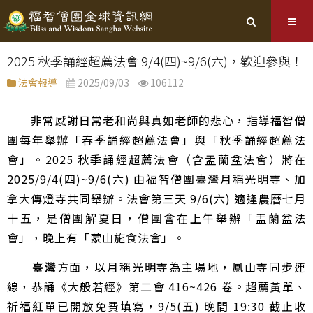
2025 秋季誦經超薦法會 9/4(四)~9/6(六)，歡迎參與！
法會報導
2025/09/03
106112
非常感謝日常老和尚與真如老師的悲心，指導福智僧
團每年舉辦「春季誦經超薦法會」與「秋季誦經超薦法
會」。2025 秋季誦經超薦法會（含盂蘭盆法會）將在
2025/9/4(四)~9/6(六) 由福智僧團臺灣月稱光明寺、加
拿大傳燈寺共同舉辦。法會第三天 9/6(六) 適逢農曆七月
十五，是僧團解夏日，僧團會在上午舉辦「盂蘭盆法
會」，晚上有「蒙山施食法會」。
臺灣
方面，以月稱光明寺為主場地，鳳山寺同步連
線，恭誦《大般若經》第二會 416~426 卷。超薦黃單、
祈福紅單已開放免費填寫，9/5(五) 晚間 19:30 截止收