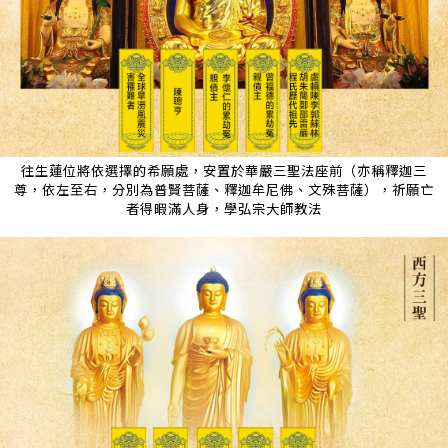
往生蓮位將依選擇的希願處，安置於華嚴三聖法座前（亦稱釋迦三
尊，依左至右，分別為普賢菩薩、釋迦牟尼佛、文殊菩薩），祈願亡
者得暇滿人身，學弘宗大師教法