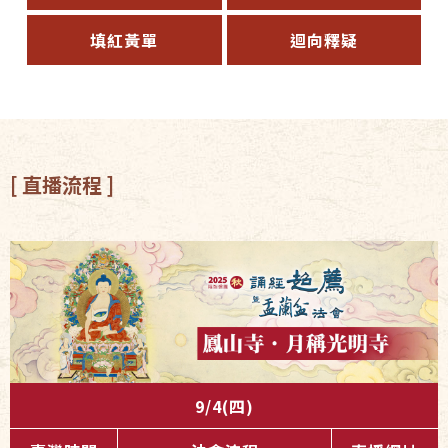
填紅黃單
迴向釋疑
[ 直播流程 ]
9/4(四)