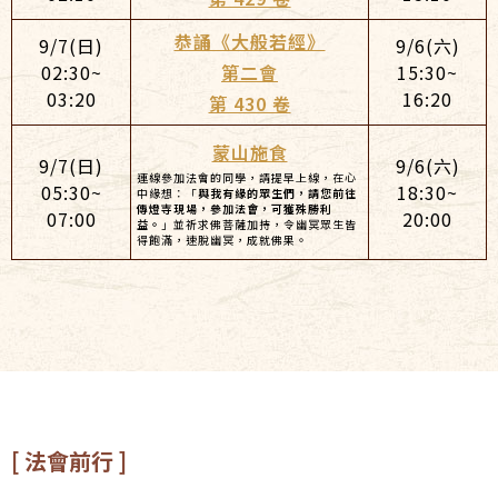
恭誦《大般若經》
9/7(日)
9/6(六)
02:30~
第二會
15:30~
03:20
16:20
第 430 卷
蒙山施食
9/7(日)
9/6(六)
連線參加法會的同學，請提早上線，在心
05:30~
18:30~
中緣想：「
與我有緣的眾生們，請您前往
傳燈寺現場，參加法會，可獲殊勝利
07:00
20:00
益。
」並祈求佛菩薩加持，令幽冥眾生皆
得飽滿，速脫幽冥，成就佛果。
[ 法會前行 ]