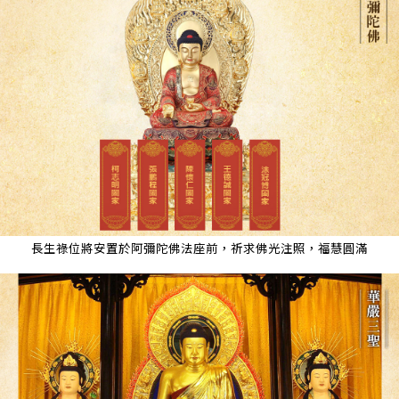
長生祿位將安置於阿彌陀佛法座前，祈求佛光注照，福慧圓滿