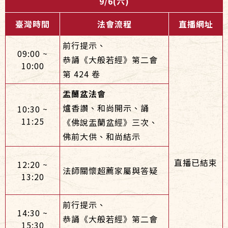
9/6(六)
臺灣時間
法會流程
直播網址
前行提示、
09:00 ~
恭誦《大般若經》第二會
10:00
第 424 卷
盂蘭盆法會
爐香讚、和尚開示、誦
10:30 ~
11:25
《佛說盂蘭盆經》三次、
佛前大供、和尚結示
直播已結束
12:20 ~
法師關懷超薦家屬與答疑
13:20
前行提示、
14:30 ~
恭誦《大般若經》第二會
15:30