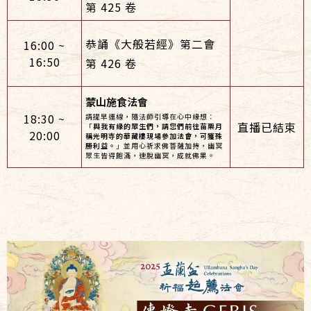
第 425 卷
恭誦《大般若經》第二會
16:00 ~
16:50
第 426 卷
蒙山施食法會
18:30 ~
請提早連線，隨法師引導在心中緣想：
直播已結束
「
與我有緣的眾生們，請您們前往苗栗月
20:00
稱光明寺的華藏樓現場參加法會，可獲殊
勝利益。
」並用心祈求佛菩薩加持，幽冥
眾生皆得飽滿，速脫幽冥，成就佛果。