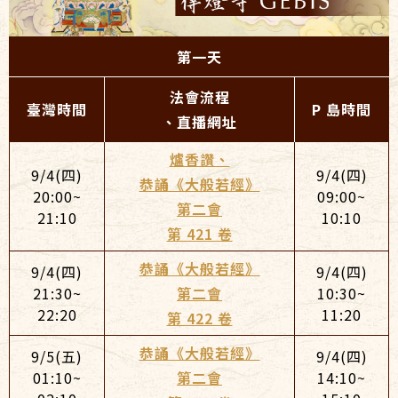
第一天
法會流程
臺灣時間
P 島時間
、直播網址
爐香讚、
9/4(四)
9/4(四)
恭誦《大般若經》
20:00~
09:00~
第二會
21:10
10:10
第 421 卷
恭誦《大般若經》
9/4(四)
9/4(四)
21:30~
第二會
10:30~
22:20
11:20
第 422 卷
恭誦《大般若經》
9/5(五)
9/4(四)
01:10~
第二會
14:10~