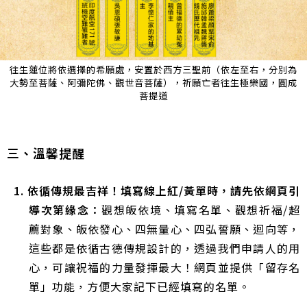
往生蓮位將依選擇的希願處，安置於西方三聖前（依左至右，分別為
大勢至菩薩、阿彌陀佛、觀世音菩薩），祈願亡者往生極樂國，圓成
菩提道
三、溫馨提醒
1. 依循傳規最吉祥！填寫線上紅/黃單時，請先依網頁引
導次第緣念：
觀想皈依境、填寫名單、觀想祈福/超
薦對象、皈依發心、四無量心、四弘誓願、迴向等，
這些都是依循古德傳規設計的，透過我們申請人的用
心，可讓祝福的力量發揮最大！網頁並提供「留存名
單」功能，方便大家記下已經填寫的名單。