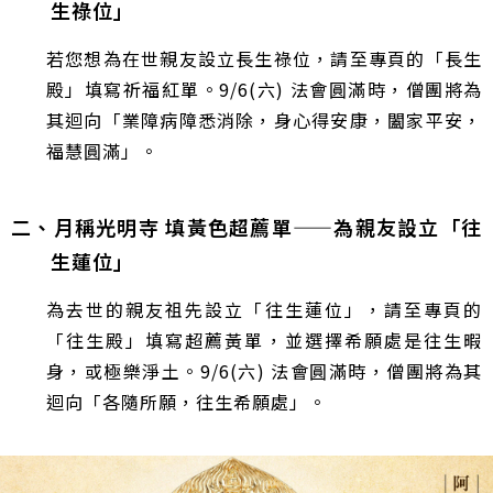
生祿位」
若您想為在世親友設立長生祿位，請至專頁的「長生
殿」填寫祈福紅單。9/6(六) 法會圓滿時，僧團將為
其迴向「業障病障悉消除，身心得安康，闔家平安，
福慧圓滿」。
二、月稱光明寺 填黃色超薦單
——
為親友設立「往
生蓮位」
為去世的親友祖先設立「往生蓮位」，請至專頁的
「往生殿」填寫超薦黃單，並選擇希願處是往生暇
身，或極樂淨土。9/6(六) 法會圓滿時，僧團將為其
迴向「各隨所願，往生希願處」。